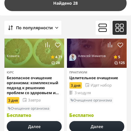
Найдено 28
По популярности
Ксамата
Алексей Маматов
4.71
5
28
125
КУРС
ПРАКТИКУМ
Безопасное очищение
Целительное очищение
организма: комплексный
Идет набор
3 дня
подход к решению
проблем со здоровьем и
3 модуля
снижению веса
Завтра
Очищение организма
3 дня
Очищение организма
Бесплатно
Бесплатно
Далее
Далее