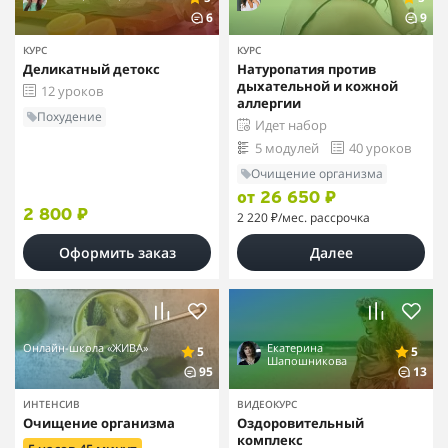
6
9
КУРС
КУРС
Деликатный детокс
Натуропатия против
дыхательной и кожной
12 уроков
аллергии
Похудение
Идет набор
5 модулей
40 уроков
Очищение организма
от 26 650 ₽
2 800 ₽
2 220 ₽
/мес. рассрочка
Оформить заказ
Далее
Онлайн-школа «ЖИВА»
Екатерина
5
5
Шапошникова
95
13
ИНТЕНСИВ
ВИДЕОКУРС
Очищение организма
Оздоровительный
комплекс