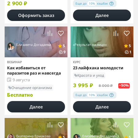
Еще до
10%
кэшбэк
2 900 ₽
Оформить заказ
Далее
Елизавета Догадаева
«Результат на лицо»
5
5
9
1
ВЕБИНАР
КУРС
Как избавиться от
23 лайфхака молодости
паразитов раз и навсегда
Красота и уход
9 августа
3 995 ₽
8 000 ₽
–50%
Очищение организма
Еще до
10%
кэшбэк
Бесплатно
Далее
Далее
Екатерина Ермакова
Елизавета Догадаева
5
5