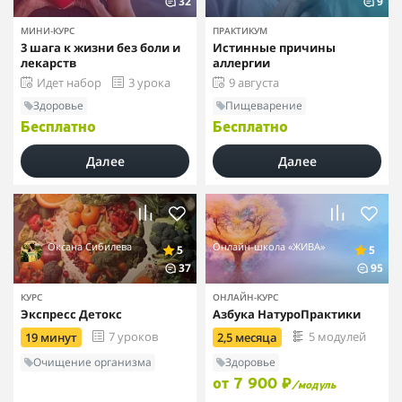
32
9
МИНИ-КУРС
ПРАКТИКУМ
3 шага к жизни без боли и
Истинные причины
лекарств
аллергии
Идет набор
3 урока
9 августа
Здоровье
Пищеварение
Бесплатно
Бесплатно
Далее
Далее
Оксана Сибилева
Онлайн-школа «ЖИВА»
5
5
37
95
КУРС
ОНЛАЙН-КУРС
Экспресс Детокс
Азбука НатуроПрактики
7 уроков
5 модулей
19 минут
2,5 месяца
Очищение организма
Здоровье
от 7 900 ₽
/модуль