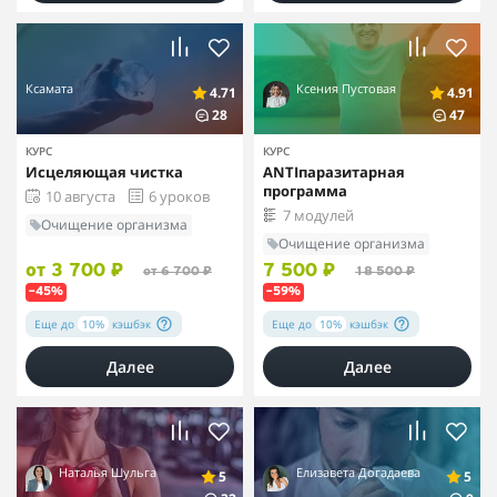
Ксамата
Ксения Пустовая
4.71
4.91
28
47
КУРС
КУРС
Исцеляющая чистка
ANTIпаразитарная
программа
10 августа
6 уроков
7 модулей
Очищение организма
Очищение организма
от 3 700 ₽
7 500 ₽
от 6 700 ₽
18 500 ₽
–45%
–59%
Еще до
10%
кэшбэк
Еще до
10%
кэшбэк
Далее
Далее
Наталья Шульга
Елизавета Догадаева
5
5