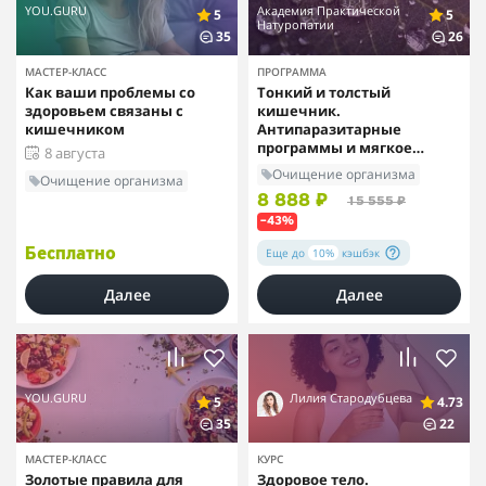
YOU.GURU
Академия Практической
5
5
Натуропатии
35
26
МАСТЕР-КЛАСС
ПРОГРАММА
Как ваши проблемы со
Тонкий и толстый
здоровьем связаны с
кишечник.
кишечником
Антипаразитарные
программы и мягкое
8 августа
очищение кишечника
Очищение организма
Очищение организма
8 888 ₽
15 555 ₽
–43%
Еще до
10%
кэшбэк
Бесплатно
Далее
Далее
YOU.GURU
Лилия Стародубцева
5
4.73
35
22
МАСТЕР-КЛАСС
КУРС
Золотые правила для
Здоровое тело.