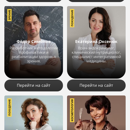
ЗРЕНИЕ
ПОХУДЕНИЕ
Фёдор Симонов
Екатерина Оксенюк
Разработчик методологии
Врач-эндокринолог,
профилактики и
клинический нутрициолог,
реабилитации здоровья
специалист интегративной
зрения.
медицины.
17777
17
5
23668
32
13
Перейти на сайт
Перейти на сайт
ПОХУДЕНИЕ
КОСМЕТОЛОГИЯ