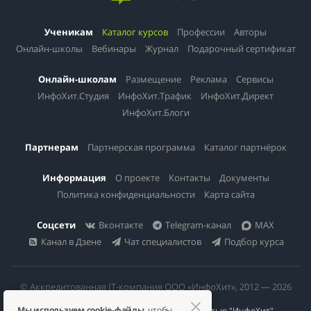
Ученикам
Каталог курсов
Профессии
Авторы
Онлайн-школы
Вебинары
Журнал
Подарочный сертификат
Онлайн-школам
Размещение
Реклама
Сервисы
ИнфоХит.Студия
ИнфоХит.Трафик
ИнфоХит.Директ
ИнфоХит.Блоги
Партнерам
Партнерская программа
Каталог партнёрок
Информация
О проекте
Контакты
Документы
Политика конфиденциальности
Карта сайта
Соцсети
Вконтакте
Telegram-канал
MAX
Канал в Дзене
Чат специалистов
Подбор курса
© Аккредитованная IT-компания ООО «ИнфоХит», 2012 — 2026
Мы используем cookie-файлы
, чтобы
Общество с ограниченной ответственностью "ИнфоХит"