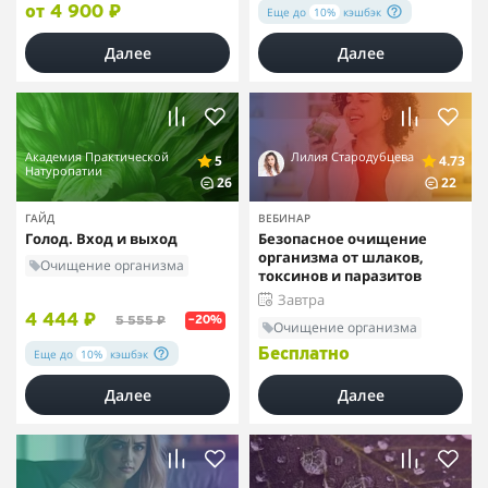
Еще до
10%
кэшбэк
от 4 900 ₽
Далее
Далее
Академия Практической
Лилия Стародубцева
5
4.73
Натуропатии
26
22
ГАЙД
ВЕБИНАР
Голод. Вход и выход
Безопасное очищение
организма от шлаков,
Очищение организма
токсинов и паразитов
Завтра
4 444 ₽
5 555 ₽
–20%
Очищение организма
Еще до
10%
кэшбэк
Бесплатно
Далее
Далее