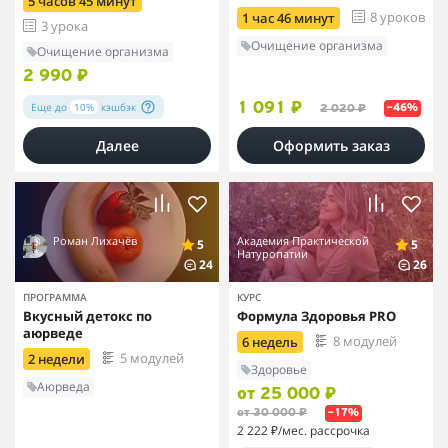
5 часов 45 минут
8 уроков
1 час 46 минут
3 урока
Очищение организма
Очищение организма
2 990 ₽
Еще до
10%
кэшбэк
1 091 ₽
2 020 ₽
–46%
Далее
Оформить заказ
Роман Лихачёв
Академия Практической
5
5
Натуропатии
24
26
ПРОГРАММА
КУРС
Вкусный детокс по
Формула Здоровья PRO
аюрведе
8 модулей
6 недель
5 модулей
2 недели
Здоровье
Аюрведа
от 25 000 ₽
от 30 000 ₽
–17%
2 222 ₽
/мес. рассрочка