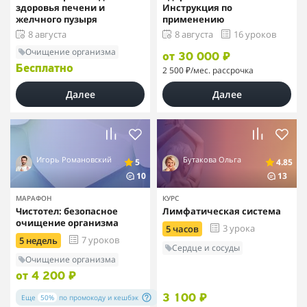
здоровья печени и
Инструкция по
желчного пузыря
применению
8 августа
8 августа
16 уроков
Очищение организма
от 30 000 ₽
Бесплатно
2 500 ₽
/мес. рассрочка
Далее
Далее
Игорь Романовский
Бутакова Ольга
5
4.85
10
13
МАРАФОН
КУРС
Чистотел: безопасное
Лимфатическая система
очищение организма
3 урока
5 часов
7 уроков
5 недель
Сердце и сосуды
Очищение организма
от 4 200 ₽
Еще
50%
по промокоду
и кешбэк
3 100 ₽