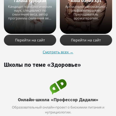
Галина Турецкая
Анна Мария Арэ
Кандидат психологических
Ароматолог, аромаколог,
наук, специалист по
ольфактотерапевт.
снижению веса, автор
Преподаватель
программы снижения веса
ароматерапии.
без диет.
77850
32
2
15376
14
16
Перейти на сайт
Перейти на сайт
Смотреть всех
→
Школы по теме «Здоровье»
Онлайн-школа «Профессор Дадали»
Образовательный онлайн-проект о биохимии питания и
нутрициологии.