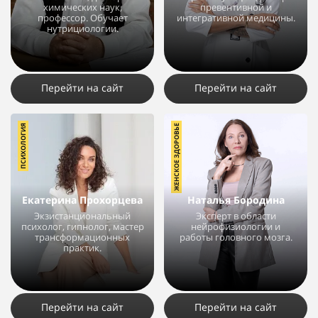
химических наук,
превентивной и
профессор. Обучает
интегративной медицины.
нутрициологии.
77423
21
6
83827
19
2
Перейти на сайт
Перейти на сайт
ПСИХОЛОГИЯ
ЖЕНСКОЕ ЗДОРОВЬЕ
Екатерина Прохорцева
Наталья Бородина
Экзистанциональный
Эксперт в области
психолог, гипнолог, мастер
нейрофизиологии и
трансформационных
работы головного мозга.
практик.
8882
17
2
14603
10
9
Перейти на сайт
Перейти на сайт