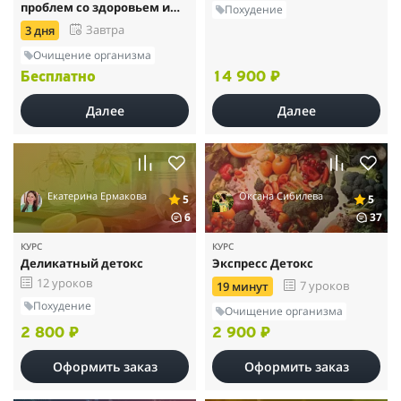
проблем со здоровьем и
Похудение
снижению веса
Завтра
3 дня
Очищение организма
Бесплатно
14 900 ₽
Далее
Далее
Екатерина Ермакова
Оксана Сибилева
5
5
6
37
КУРС
КУРС
Деликатный детокс
Экспресс Детокс
12 уроков
7 уроков
19 минут
Похудение
Очищение организма
2 800 ₽
2 900 ₽
Оформить заказ
Оформить заказ