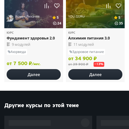
Роман Лихачёв
YOU.GURU
5
5
24
35
КУРС
КУРС
Фундамент здоровья 2.0
Алхимия питания 3.0
9 модулей
11 модулей
Аюрведа
Здоровое питание
от 34 900 ₽
от 7 500 ₽
/мес.
от 39 900 ₽
–13%
Далее
Далее
Другие курсы по этой теме