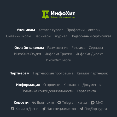
Ученикам
Каталог курсов
Профессии
Авторы
Онлайн-школы
Вебинары
Журнал
Подарочный сертификат
Онлайн-школам
Размещение
Реклама
Сервисы
ИнфоХит.Студия
ИнфоХит.Трафик
ИнфоХит.Директ
ИнфоХит.Блоги
Партнерам
Партнерская программа
Каталог партнёрок
Информация
О проекте
Контакты
Документы
Политика конфиденциальности
Карта сайта
Соцсети
Вконтакте
Telegram-канал
MAX
Канал в Дзене
Чат специалистов
Подбор курса