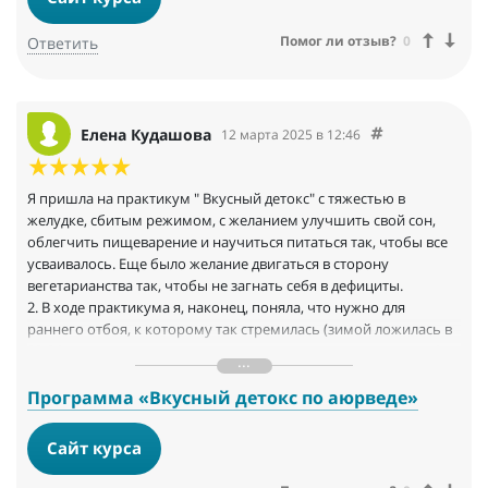
Помог ли отзыв?
0
Ответить
Елена Кудашова
12 марта 2025 в 12:46
Я пришла на практикум " Вкусный детокс" с тяжестью в
желудке, сбитым режимом, с желанием улучшить свой сон,
облегчить пищеварение и научиться питаться так, чтобы все
усваивалось. Еще было желание двигаться в сторону
вегетарианства так, чтобы не загнать себя в дефициты.
2. В ходе практикума я, наконец, поняла, что нужно для
раннего отбоя, к которому так стремилась (зимой ложилась в
23-24, но знала, что если ложусь раньше, высыпаюсь лучше).
Это ранний легкий ужин! Эврика! Я прямо осознанно на
первой неделе ложилась
Программа «Вкусный детокс по аюрведе»
до 23, а на второй частенько умудрялась и в 22. Я поняла, что
если ложусь после 22.30, засыпаю дольше, а если раньше, то
Сайт курса
быстрее. Я начала делать овощные легкие ужины, сначала в 19,
потом в 18. Пила трифалу, но не приноровилась к ней еще.