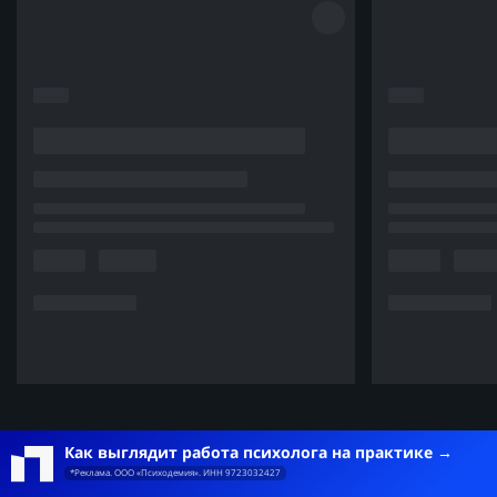
Как выглядит работа психолога на практике
*Реклама. ООО «Психодемия». ИНН 9723032427