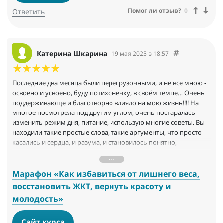
Помог ли отзыв?
0
Ответить
Катерина Шкарина
19 мая 2025 в 18:57
Последние два месяца были перегрузочными, и не все мною -
освоено и усвоено, буду потихонечку, в своём темпе… Очень
поддерживающе и благотворно влияло на мою жизнь!!!! На
многое посмотрела под другим углом, очень постаралась
изменить режим дня, питание, использую многие советы. Вы
находили такие простые слова, такие аргументы, что просто
касались и сердца, и разума, и становилось понятно,
насколько же важно быть в фокусе своего внимания, работать
над своим здоровьем…
Марафон «Как избавиться от лишнего веса,
восстановить ЖКТ, вернуть красоту и
молодость»
Сайт курса