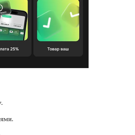
.
тями.