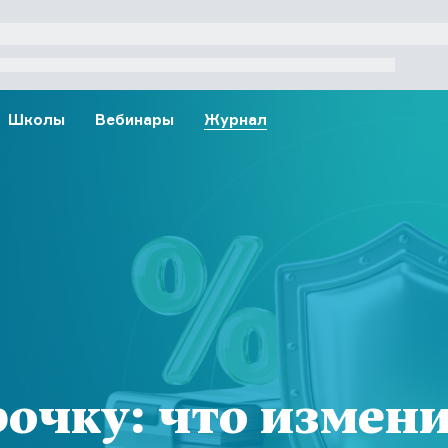
Школы
Вебинары
Журнал
рочку: что измен