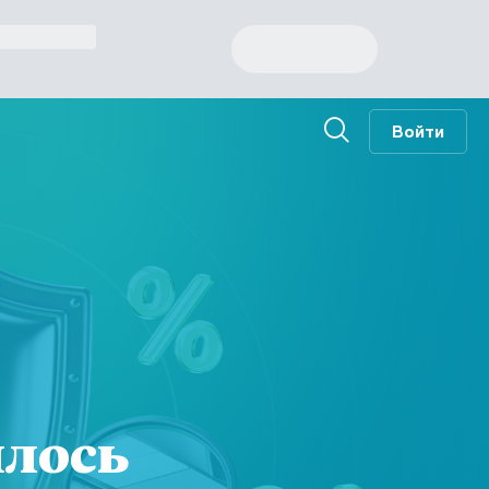
Войти
илось