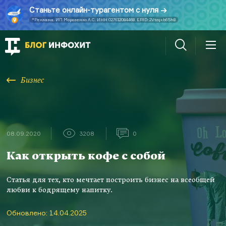
Станьте онлайн-турагентом с нуля
*Реклама. ИП Морозенко А.С. ИНН 027612084468. ERID: 2Vtzqxb6Sh8
Бизнес
08.09.2020
3208
0
Как открыть кофе с собой
Статья для тех, кто мечтает построить бизнес на всеобщей
любви к бодрящему напитку.
Обновлено: 14.04.2025