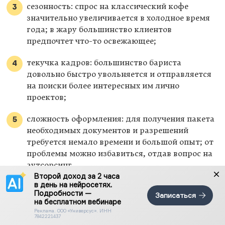
сезонность: спрос на классический кофе
значительно увеличивается в холодное время
года; в жару большинство клиентов
предпочтет что-то освежающее;
текучка кадров: большинство бариста
довольно быстро увольняется и отправляется
на поиски более интересных им лично
проектов;
сложность оформления: для получения пакета
необходимых документов и разрешений
требуется немало времени и большой опыт; от
проблемы можно избавиться, отдав вопрос на
аутсорсинг.
Второй доход за 2 часа
в день на нейросетях.
Подробности —
Записаться
на бесплатном вебинаре
Реклама. ООО «Универсус». ИНН
Бизнес по продаже кофе на вынос не лишен
7842221437