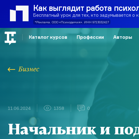
Как выглядит работа психо
Бесплатный урок для тех, кто задумывается о 
*Реклама. ООО «Психодемия». ИНН 9723032427
Каталог курсов
Профессии
Авторы
Бизнес
11.06.2024
1358
0
Начальник и по