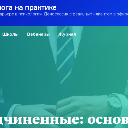
лога на практике
карьере в психологии. Демосессия с реальным клиентом в эфир
Школы
Вебинары
Журнал
дчиненные: осно