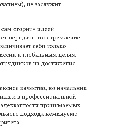
ованием), не заслужит
 сам «горит» идеей
жет передать это стремление
раничивает себя только
иссии и глобальным целям
сотрудников на достижение
лексное качество, но начальник
ных и в профессиональной
в адекватности принимаемых
ального подхода неминуемо
оритета.