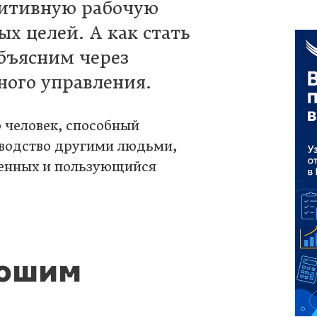
зитивную рабочую
х целей. А как стать
бъясним через
ого управления.
 человек, способный
оводство другими людьми,
енных и пользующийся
рошим