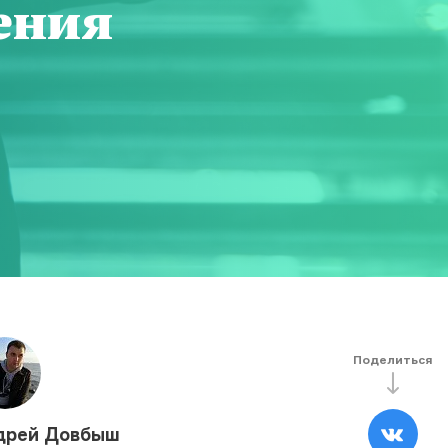
ения
Поделиться
дрей Довбыш