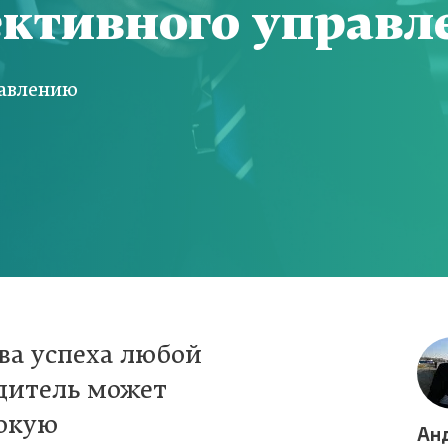
ктивного управл
равлению
ва успеха любой
дитель может
сокую
Ан