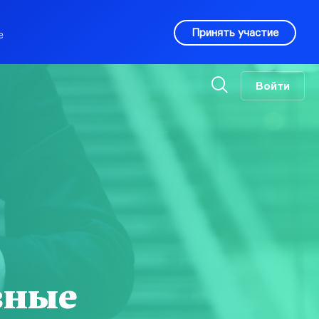
Принять участие
е
Войти
вные