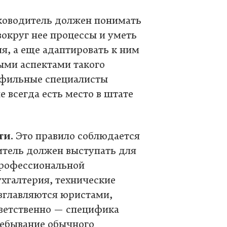
уководитель должен понимать
округ нее процессы и уметь
ия, а еще адаптировать к ним
ыми аспектами такого
офильные специалисты
е всегда есть место в штате
ти
. Это правило соблюдается
дитель должен выступать для
профессиональной
хгалтерия, технические
озглавляются юристами,
ветственно — специфика
ребывание обычного