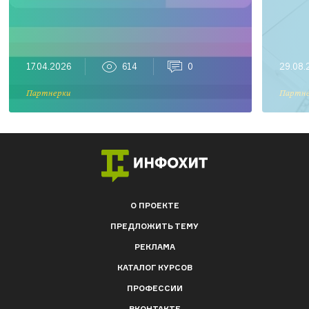
17.04.2026
614
0
29.08.
Партнерки
Партн
О ПРОЕКТЕ
ПРЕДЛОЖИТЬ ТЕМУ
РЕКЛАМА
КАТАЛОГ КУРСОВ
ПРОФЕССИИ
ВКОНТАКТЕ