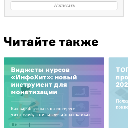
Написать
Читайте также
Виджеты курсов
ТОП
«ИнфоХит»: новый
про
инструмент для
202
монетизации
Полна
конве
Как зарабатывать на интересе
читателей, а не на случайных кликах