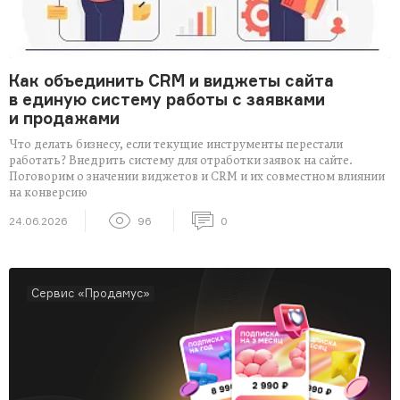
Как объединить CRM и виджеты сайта
в единую систему работы с заявками
и продажами
Что делать бизнесу, если текущие инструменты перестали
работать? Внедрить систему для отработки заявок на сайте.
Поговорим о значении виджетов и CRM и их совместном влиянии
на конверсию
24.06.2026
96
0
Сервис «Продамус»