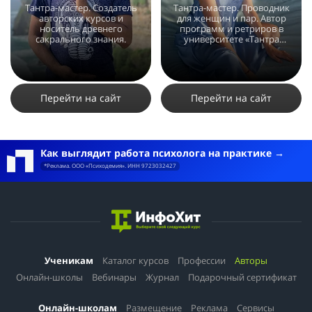
Тантра-мастер. Создатель
Тантра-мастер. Проводник
авторских курсов и
для женщин и пар. Автор
носитель древнего
программ и ретриров в
сакрального знания.
университете «Тантра
Нектар».
3772
18
3
2977
16
3
Перейти на сайт
Перейти на сайт
Как выглядит работа психолога на практике
*Реклама. ООО «Психодемия». ИНН 9723032427
Ученикам
Каталог курсов
Профессии
Авторы
Онлайн-школы
Вебинары
Журнал
Подарочный сертификат
Онлайн-школам
Размещение
Реклама
Сервисы