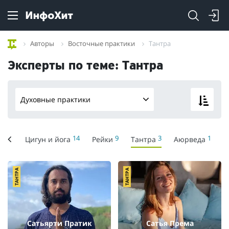
Авторы
Восточные практики
Тантра
Эксперты по теме: Тантра
Духовные практики
14
9
3
1
тики
Цигун и йога
Рейки
Тантра
Аюрведа
ТАНТРА
ТАНТРА
Сатьярти Пратик
Сатья Према