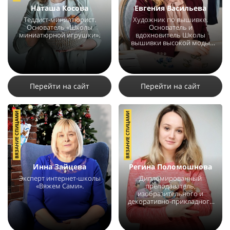
Наташа Косова
Евгения Васильева
Теддист-миниатюрист.
Художник по вышивке.
Основатель «Школы
Основатель и
миниатюрной игрушки».
вдохновитель Школы
вышивки высокой моды
E.VA.
5442
10
1
3782
5
11
Перейти на сайт
Перейти на сайт
ВЯЗАНИЕ СПИЦАМИ
ВЯЗАНИЕ СПИЦАМИ
Инна Зайцева
Регина Поломошнова
Эксперт интернет-школы
Дипломированный
«Вяжем Сами».
преподаватель,
изобразительного и
декоративно-прикладного
искусства.
3995
1
3322
3
1