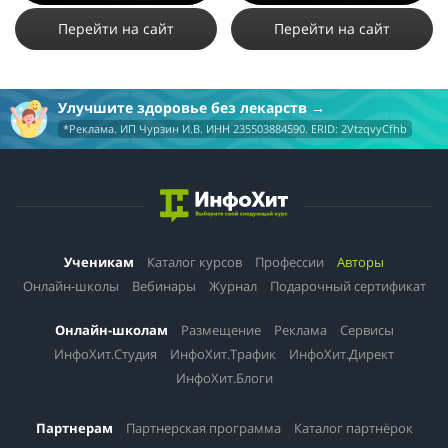
Перейти на сайт
Перейти на сайт
Улучшите здоровье без лекарств
*Реклама. ИП Чурзин И.В. ИНН 235503884590. ERID: 2VtzqvyCfhb
Ученикам
Каталог курсов
Профессии
Авторы
Онлайн-школы
Вебинары
Журнал
Подарочный сертификат
Онлайн-школам
Размещение
Реклама
Сервисы
ИнфоХит.Студия
ИнфоХит.Трафик
ИнфоХит.Директ
ИнфоХит.Блоги
Партнерам
Партнерская программа
Каталог партнёрок