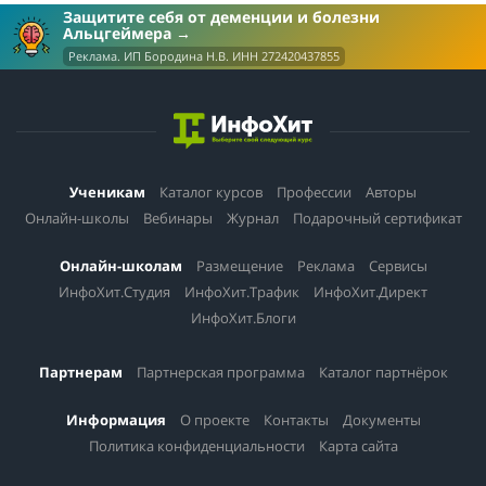
Защитите себя от деменции и болезни
Альцгеймера
Реклама. ИП Бородина Н.В. ИНН 272420437855
Ученикам
Каталог курсов
Профессии
Авторы
Онлайн-школы
Вебинары
Журнал
Подарочный сертификат
Онлайн-школам
Размещение
Реклама
Сервисы
ИнфоХит.Студия
ИнфоХит.Трафик
ИнфоХит.Директ
ИнфоХит.Блоги
Партнерам
Партнерская программа
Каталог партнёрок
Информация
О проекте
Контакты
Документы
Политика конфиденциальности
Карта сайта