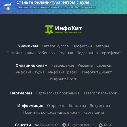
Станьте онлайн-турагентом с нуля
*Реклама. ИП Морозенко А.С. ИНН 027612084468. ERID: 2Vtzqxb6Sh8
Ученикам
Каталог курсов
Профессии
Авторы
Онлайн-школы
Вебинары
Журнал
Подарочный сертификат
Онлайн-школам
Размещение
Реклама
Сервисы
ИнфоХит.Студия
ИнфоХит.Трафик
ИнфоХит.Директ
ИнфоХит.Блоги
Партнерам
Партнерская программа
Каталог партнёрок
Информация
О проекте
Контакты
Документы
Политика конфиденциальности
Карта сайта
Соцсети
Вконтакте
Telegram-канал
MAX