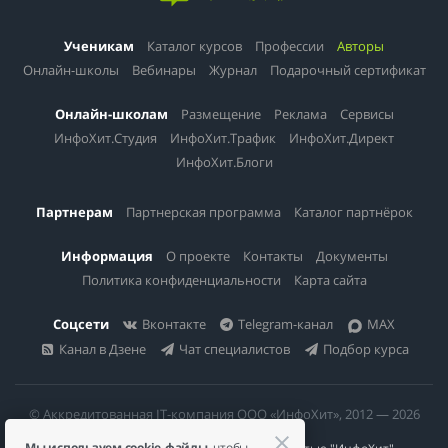
Ученикам
Каталог курсов
Профессии
Авторы
Онлайн-школы
Вебинары
Журнал
Подарочный сертификат
Онлайн-школам
Размещение
Реклама
Сервисы
ИнфоХит.Студия
ИнфоХит.Трафик
ИнфоХит.Директ
ИнфоХит.Блоги
Партнерам
Партнерская программа
Каталог партнёрок
Информация
О проекте
Контакты
Документы
Политика конфиденциальности
Карта сайта
Соцсети
Вконтакте
Telegram-канал
MAX
Канал в Дзене
Чат специалистов
Подбор курса
© Аккредитованная IT-компания ООО «ИнфоХит», 2012 — 2026
Мы используем cookie-файлы
, чтобы