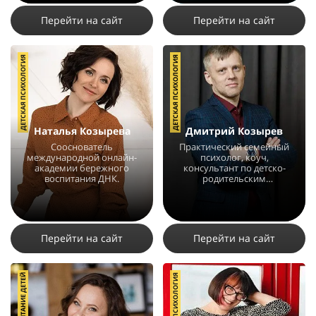
Перейти на сайт
Перейти на сайт
ДЕТСКАЯ ПСИХОЛОГИЯ
ДЕТСКАЯ ПСИХОЛОГИЯ
Наталья Козырева
Дмитрий Козырев
Сооснователь
Практический семейный
международной онлайн-
психолог, коуч,
академии бережного
консультант по детско-
воспитания ДНК.
родительским
отношениям.
22452
79
4
10197
24
2
Перейти на сайт
Перейти на сайт
ВОСПИТАНИЕ ДЕТЕЙ
ДЕТСКАЯ ПСИХОЛОГИЯ