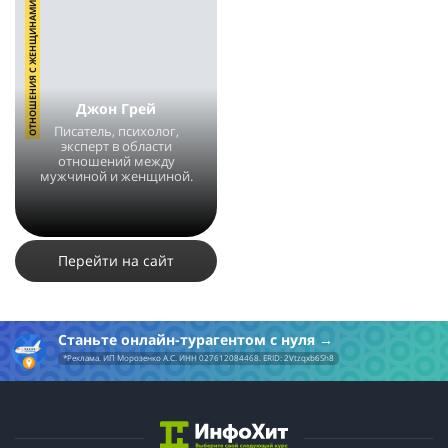
ОТНОШЕНИЯ С ЖЕНЩИНАМИ
Джон Грей
Писатель, психолог,
эксперт в области
отношений между
мужчиной и женщиной.
10307
3
Перейти на сайт
Станьте онлайн-турагентом с нуля
*Реклама. ИП Морозенко А.С. ИНН 027612084468. ERID: 2Vtzqxb6Sh8