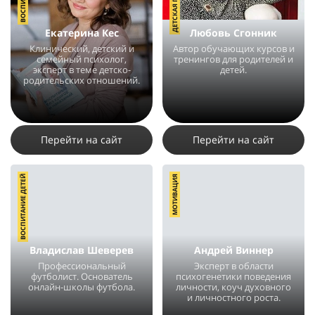
Екатерина Кес
Любовь Сгонник
Клинический, детский и
Автор обучающих курсов и
семейный психолог,
тренингов для родителей и
эксперт в теме детско-
детей.
родительских отношений.
6928
5
3
25406
18
7
Перейти на сайт
Перейти на сайт
ВОСПИТАНИЕ ДЕТЕЙ
МОТИВАЦИЯ
Владислав Шеверев
Андрей Виннер
Профессиональный
Эксперт в области
футболист. Основатель
психогенетики поведения
онлайн-школы футбола.
личности, коуч духовного
и личностного роста.