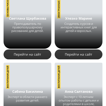
ОСНОВЫ РИСОВАНИЯ
ИНОСТРАННЫЕ ЯЗЫКИ
Светлана Щербакова
Улезко Марине
Преподаватель по
Создатель курсов и
правополушарному
интерактивных книг для
рисованию для детей.
детей и взрослых.
4176
3
2
3276
1
Перейти на сайт
Перейти на сайт
ВОСПИТАНИЕ ДЕТЕЙ
ВОСПИТАНИЕ ДЕТЕЙ
Сабина Бакилина
Анна Салтанова
Эксперт в области раннего
Эксперт с 10-летним
развития детей.
опытом работы с детьми и
родителями в школе,