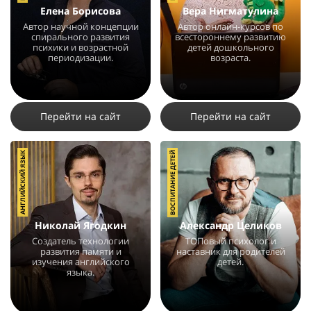
Елена Борисова
Вера Нигматулина
Автор научной концепции
Автор онлайн-курсов по
спирального развития
всестороннему развитию
психики и возрастной
детей дошкольного
периодизации.
возраста.
9399
15
7
4643
3
3
Перейти на сайт
Перейти на сайт
АНГЛИЙСКИЙ ЯЗЫК
ВОСПИТАНИЕ ДЕТЕЙ
Николай Ягодкин
Александр Целиков
Создатель технологии
ТОПовый психолог и
развития памяти и
наставник для родителей
изучения английского
детей.
языка.
33047
42
9
69751
49
15