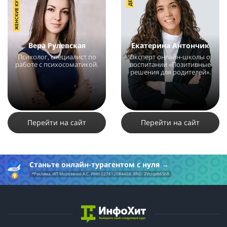
ЖЕНСКИЕ КУРСЫ
это частичку своей души. Тут нет сомнений. Хотела коротко, не
получилось. Искренно всем рекомендую. Большое спасибо
всей команде!
Вера Рулевская
Екатерина Антончик
Психолог, специалист по
Эксперт онлайн-школы о
работе с психосоматикой.
воспитании «Позитивные
решения для родителей».
3128
11
2843
8
Перейти на сайт
Перейти на сайт
Станьте онлайн-турагентом с нуля
*Реклама. ИП Морозенко А.С. ИНН 027612084468. ERID: 2Vtzqxb6Sh8