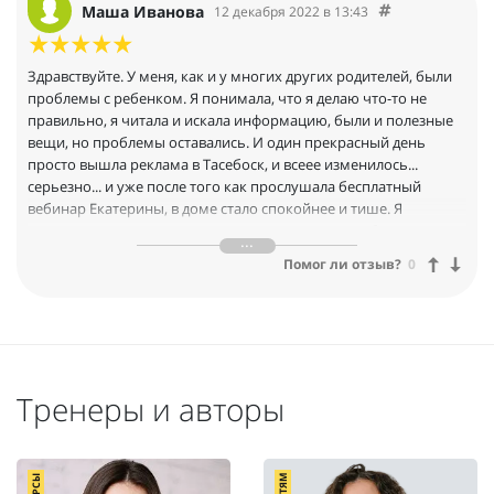
Маша Иванова
12 декабря 2022 в 13:43
Здравствуйте. У меня, как и у многих других родителей, были
проблемы с ребенком. Я понимала, что я делаю что-то не
правильно, я читала и искала информацию, были и полезные
вещи, но проблемы оставались. И один прекрасный день
просто вышла реклама в Тасебоск, и всеее изменилось...
серьезно... и уже после того как прослушала бесплатный
вебинар Екатерины, в доме стало спокойнее и тише. Я
серьезно, я понимаю как это выглядит... и у меня были
сомнения, даже после бесплатного вебинара, даже после
Помог ли отзыв?
0
первых результатов. Сомнения так просто не уходят. Но я
решилась, ведь обещали вернуть деньги, настолько они в себе
уверены, и есть за что! Пожалеть может только тот, кто, ну вот
вообще, ничего не делает и не хочет ни делать ни учиться.
Структура обучения, способ подачи информации, все просто и
понятно. Мне все очень понравилось и самое главное-очень
Тренеры и авторы
многое стало понятно. Атмосфера в доме и отношение в
семье, все стало гармонично и спокойно. И столько
дополнительной информации получала в виде подарков, что
просто сказать спасибо-недостаточно. Люди вложили во все
ДЕТЯМ