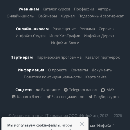
Ученикам
Каталог курсов
Профессии
Авторы
Онлайн-школы
Вебинары
Журнал
Подарочный сертификат
Онлайн-школам
Размещение
Реклама
Сервисы
ИнфоХит.Студия
ИнфоХит.Трафик
ИнфоХит.Директ
ИнфоХит.Блоги
Партнерам
Партнерская программа
Каталог партнёрок
Информация
О проекте
Контакты
Документы
Политика конфиденциальности
Карта сайта
Соцсети
Вконтакте
Telegram-канал
MAX
Канал в Дзене
Чат специалистов
Подбор курса
© Аккредитованная IT-компания ООО «ИнфоХит», 2012 — 2026
Мы используем cookie-файлы
, чтобы
Общество с ограниченной ответственностью "ИнфоХит"