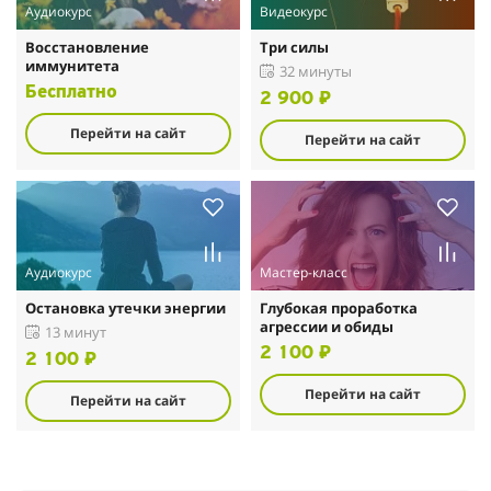
Аудиокурс
Видеокурс
Восстановление
Три силы
иммунитета
32 минуты
Бесплатно
2 900 ₽
Перейти на сайт
Перейти на сайт
Аудиокурс
Мастер-класс
Остановка утечки энергии
Глубокая проработка
агрессии и обиды
13 минут
2 100 ₽
2 100 ₽
Перейти на сайт
Перейти на сайт