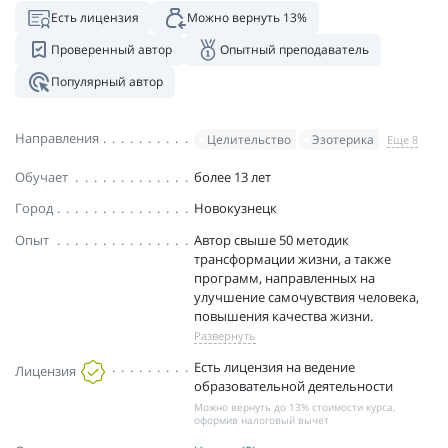
Есть лицензия
Можно вернуть 13%
Проверенный автор
Опытный преподаватель
Популярный автор
Направления
Целительство
Эзотерика
Еще 8
Обучает
более 13 лет
Город
Новокузнецк
Опыт
Автор свыше 50 методик
трансформации жизни, а также
программ, направленных на
улучшение самочувствия человека,
повышения качества жизни.
Развернуть
Есть лицензия на ведение
Лицензия
образовательной деятельности
Можно вернуть до 13% стоимости курса,
оформив налоговый вычет