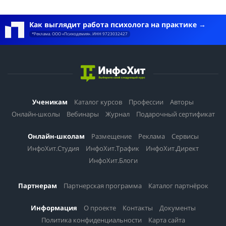
Как выглядит работа психолога на практике
*Реклама. ООО «Психодемия». ИНН 9723032427
Ученикам
Каталог курсов
Профессии
Авторы
Онлайн-школы
Вебинары
Журнал
Подарочный сертификат
Онлайн-школам
Размещение
Реклама
Сервисы
ИнфоХит.Студия
ИнфоХит.Трафик
ИнфоХит.Директ
ИнфоХит.Блоги
Партнерам
Партнерская программа
Каталог партнёрок
Информация
О проекте
Контакты
Документы
Политика конфиденциальности
Карта сайта