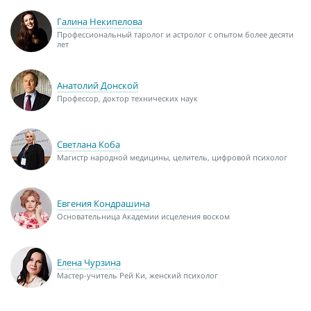
Галина Некипелова
Профессиональный таролог и астролог с опытом более десяти
лет
Анатолий Донской
Профессор, доктор технических наук
Светлана Коба
Магистр народной медицины, целитель, цифровой психолог
Евгения Кондрашина
Основательница Академии исцеления воском
Елена Чурзина
Мастер-учитель Рей Ки, женский психолог