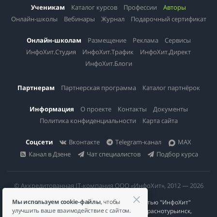
Ученикам
Каталог курсов
Профессии
Авторы
Онлайн-школы
Вебинары
Журнал
Подарочный сертификат
Онлайн-школам
Размещение
Реклама
Сервисы
ИнфоХит.Студия
ИнфоХит.Трафик
ИнфоХит.Директ
ИнфоХит.Блоги
Партнерам
Партнерская программа
Каталог партнёрок
Информация
О проекте
Контакты
Документы
Политика конфиденциальности
Карта сайта
Соцсети
Вконтакте
Telegram-канал
MAX
Канал в Дзене
Чат специалистов
Подбор курса
© Аккредитованная IT-компания ООО «ИнфоХит», 2012 — 2026
Мы используем cookie-файлы
, чтобы
Общество с ограниченной ответственностью "ИнфоХит"
улучшить ваше взаимодействие с сайтом.
624446, Россия, Свердловская область, г. Краснотурьинск,