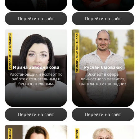
9254
3
4
Перейти на сайт
Перейти на сайт
ИСПОЛНЕНИЕ ЖЕЛАНИЙ
ПРИВЛЕЧЕНИЕ ФИНАНСОВ
Ирина Заводникова
Руслан Смовзюк
Расстановщик и эксперт по
Эксперт в сфере
работе с сознательным и
личностного развития,
бессознательным.
транслятор и проводник.
6447
4
4
5072
3
3
Перейти на сайт
Перейти на сайт