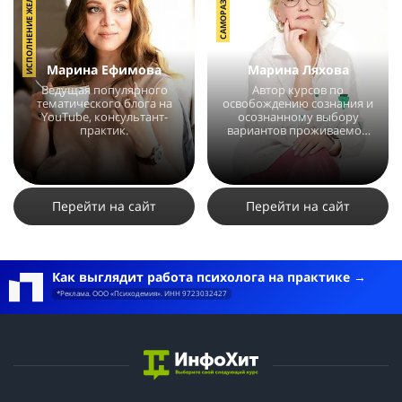
ИСПОЛНЕНИЕ ЖЕЛАНИЙ
САМОРАЗВИТИЕ
Марина Ефимова
Марина Ляхова
Ведущая популярного
Автор курсов по
тематического блога на
освобождению сознания и
YouTube, консультант-
осознанному выбору
практик.
вариантов проживаемой
жизни.
4562
1
2
3248
10
8
Перейти на сайт
Перейти на сайт
Как выглядит работа психолога на практике
*Реклама. ООО «Психодемия». ИНН 9723032427