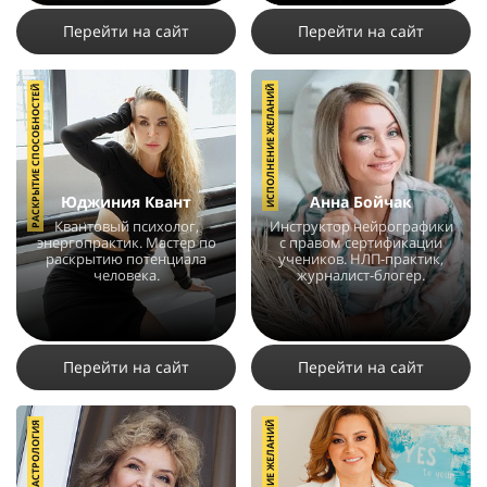
Перейти на сайт
Перейти на сайт
РАСКРЫТИЕ СПОСОБНОСТЕЙ
ИСПОЛНЕНИЕ ЖЕЛАНИЙ
Юджиния Квант
Анна Бойчак
Квантовый психолог,
Инструктор нейрографики
энергопрактик. Мастер по
с правом сертификации
раскрытию потенциала
учеников. НЛП-практик,
человека.
журналист-блогер.
10714
9
40
12173
19
3
Перейти на сайт
Перейти на сайт
АСТРОЛОГИЯ
ИСПОЛНЕНИЕ ЖЕЛАНИЙ