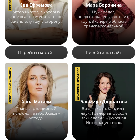
Ева Ефремова
Мара Боронина
Автор курсов, в которых
Нумеролог,
помогает изменить свою
энерготерапевт, эзотерик,
жизнь в лучшую сторону.
коуч. Эксперт в области
трансперсональной
психологии.
27024
20
25
65145
97
11
Перейти на сайт
Перейти на сайт
ИСПОЛНЕНИЕ ЖЕЛАНИЙ
ДУХОВНЫЕ ПРАКТИКИ
Анна Матари
Эльмира Довлатова
Трансформационый
Бизнес-коуч. Кандидат
психолог, автор Акаши-
наук. Тренер авторской
метода.
технологии «Духовная
Интеграционика».
50482
29
7
19612
15
2