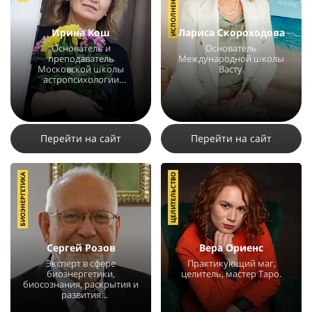
Ирина Кош
Лариса Скороходова
Основатель и
Основатель
преподаватель
Международной школы
Московской школы
Васту.
астропсихологии
«АстроКош».
7662
5
9
7352
40
13
Перейти на сайт
Перейти на сайт
БИОЭНЕРГЕТИКА
ЦЕЛИТЕЛЬСТВО
Сергей Розов
Вера Ориенс
Эксперт в сфере
Практикующий маг,
биоэнергетики,
целитель, мастер Таро.
биосознания, раскрытия и
развития
сверхспособностей.
11234
30
16