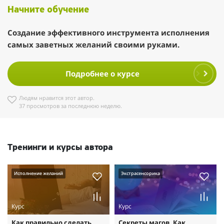
Начните обучение
Создание эффективного инструмента исполнения
самых заветных желаний своими руками.
Подробнее о курсе
Людям нравится этот автор.
37 просмотров за последнюю неделю.
Тренинги и курсы автора
Исполнение желаний
Экстрасенсорика
Курс
Курс
Как правильно сделать
Секреты магов. Как