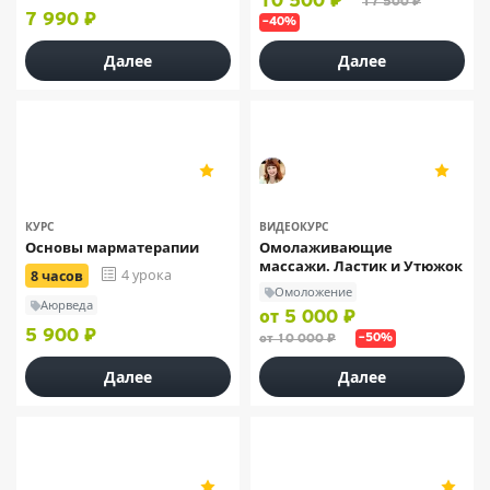
10 500 ₽
17 500 ₽
7 990 ₽
–40%
Далее
Далее
VedaEducation
Инна Нефедовская
4.7
5
6
21
КУРС
ВИДЕОКУРС
Основы марматерапии
Омолаживающие
массажи. Ластик и Утюжок
4 урока
8 часов
Омоложение
Аюрведа
от 5 000 ₽
5 900 ₽
от 10 000 ₽
–50%
Далее
Далее
IRS.Academy
ЭКОДПО
5
5