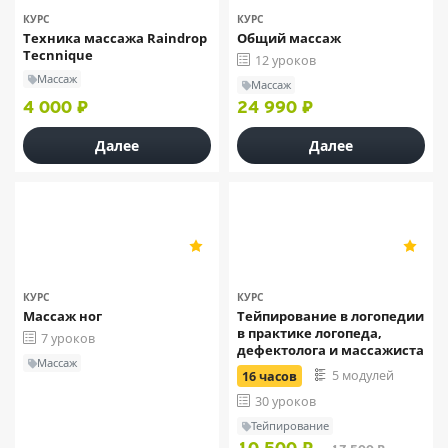
КУРС
КУРС
Техника массажа Raindrop
Общий массаж
Tecnnique
12 уроков
Массаж
Массаж
4 000 ₽
24 990 ₽
Далее
Далее
«Домашняя школа массажа»
Allsem Online
5
5
5
2
КУРС
КУРС
Массаж ног
Тейпирование в логопедии
в практике логопеда,
7 уроков
дефектолога и массажиста
Массаж
5 модулей
16 часов
30 уроков
Тейпирование