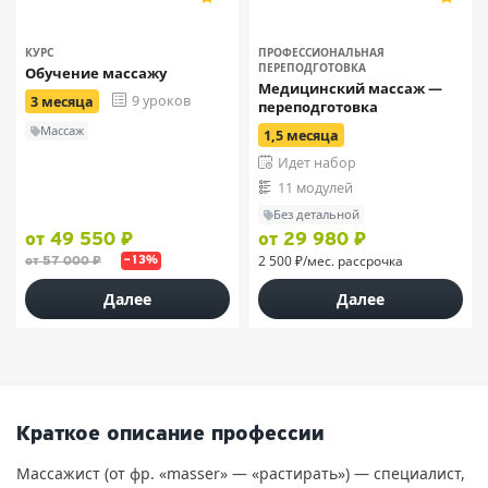
20
9
КУРС
ПРОФЕССИОНАЛЬНАЯ
ПЕРЕПОДГОТОВКА
Обучение массажу
Медицинский массаж —
9 уроков
3 месяца
переподготовка
Массаж
1,5 месяца
Идет набор
11 модулей
Без детальной
от 49 550 ₽
от 29 980 ₽
2 500 ₽/мес. рассрочка
от 57 000 ₽
–13%
Далее
Далее
Краткое описание профессии
Массажист (от фр. «masser» — «растирать») — специалист,