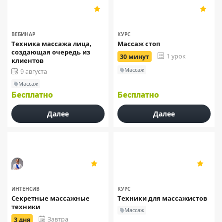
«Векторная косметология
«Домашняя школа массажа»
5
5
Ирины Цветковой»
8
5
ВЕБИНАР
КУРС
Техника массажа лица,
Массаж стоп
создающая очередь из
1 урок
30 минут
клиентов
Массаж
9 августа
Массаж
Бесплатно
Бесплатно
Далее
Далее
Руслан Масгутов
«Док Диалог»
5
5
19
10
ИНТЕНСИВ
КУРС
Секретные массажные
Техники для массажистов
техники
Массаж
Завтра
3 дня