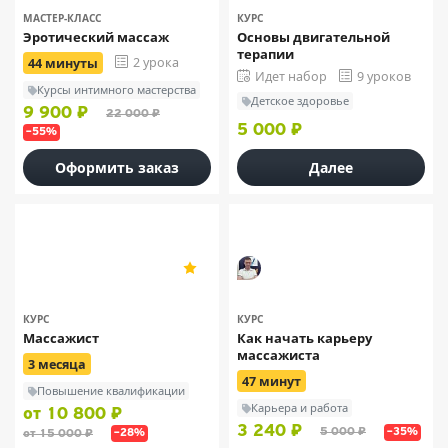
МАСТЕР-КЛАСС
КУРС
Эротический массаж
Основы двигательной
терапии
2 урока
44 минуты
Идет набор
9 уроков
Курсы интимного мастерства
Детское здоровье
9 900 ₽
22 000 ₽
5 000 ₽
–55%
Оформить заказ
Далее
МУПП
Илья Варывдин
5
47
КУРС
КУРС
Массажист
Как начать карьеру
массажиста
3 месяца
47 минут
Повышение квалификации
Карьера и работа
от 10 800 ₽
3 240 ₽
5 000 ₽
–35%
от 15 000 ₽
–28%