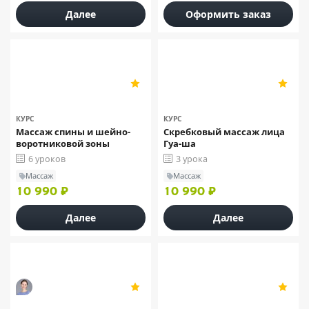
Далее
Оформить заказ
«Домашняя школа массажа»
«Домашняя школа массажа»
5
5
5
5
КУРС
КУРС
Массаж спины и шейно-
Скребковый массаж лица
воротниковой зоны
Гуа-ша
6 уроков
3 урока
Массаж
Массаж
10 990 ₽
10 990 ₽
Далее
Далее
Елена Миргородская
«Домашняя школа массажа»
5
5
2
5