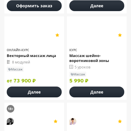
Оформить заказ
Далее
«Векторная косметология
«Домашняя школа массажа»
5
5
Ирины Цветковой»
8
5
ОНЛАЙН-КУРС
КУРС
Векторный массаж лица
Массаж шейно-
воротниковой зоны
8 модулей
5 уроков
Массаж
Массаж
от 73 900 ₽
5 990 ₽
Далее
Далее
18+
Лилия Гарипова
Инна Гладченко
5
5
20
7