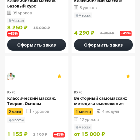
Классический массаж.
Классический массаж
Базовый курс
8 уроков
35 уроков
Массаж
Массаж
8 250 ₽
15 000 ₽
4 290 ₽
7 800 ₽
–45%
–45%
Оформить заказ
Оформить заказ
Дмитрий Катков
«Векторная косметология
5
5
Ирины Цветковой»
30
8
КУРС
КУРС
Классический массаж.
Векторный самомассаж:
Теория. Основы
методика омоложения
7 уроков
4 модуля
2 часа
1 месяц
12 уроков
Массаж
Массаж
1 155 ₽
от 15 000 ₽
2 100 ₽
–45%