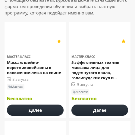
С помощью бесплатных курсов вы можете ознакомиться с
форматом проведения обучения и выбрать платную
программу, которая подойдет именно вам.
Школа мастеров массажа
Школа мастеров массажа
5
5
5
5
МАСТЕР-КЛАСС
МАСТЕР-КЛАСС
Массаж шейно-
5 эффективных техник
воротниковой зоны в
массажа лица для
положении лежа на спине
подтянутого овала,
голливудских скул и
8 августа
избавления от заломов
9 августа
Массаж
Массаж
Бесплатно
Бесплатно
Далее
Далее