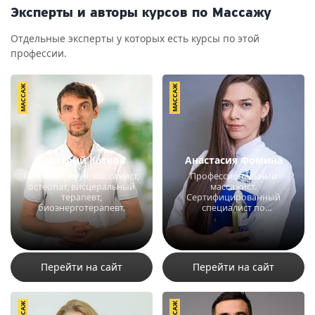
Эксперты и авторы курсов по Массажу
Отдельные эксперты у которых есть курсы по этой
профессии.
МАССАЖ
МАССАЖ
Дмитрий Катков
Анастасия Фомина
Психолог, коуч, массажист,
Профессиональный
остеопат, висцеральный
массажист.
терапевт,
Сертифицированный
биоэнерготерапевт.
специалист по
эстетической медицине.
12624
30
5
9923
6
3
Перейти на сайт
Перейти на сайт