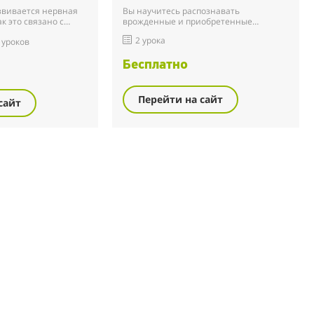
азвивается нервная
Вы научитесь распознавать
ак это связано с
врожденные и приобретенные
вигательных
патологии стопы. С помощью
2 урока
 уроков
эффективных техник вы сможете
корректировать нарушения,
связанные с пр...
Бесплатно
Перейти на сайт
сайт