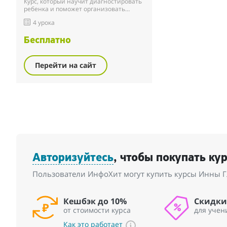
Курс, который научит диагностировать
ребенка и поможет организовать
занятие соответственно его
4 урока
потребностям.
Бесплатно
Перейти на сайт
Авторизуйтесь
, чтобы покупать ку
Пользователи ИнфоХит могут купить курсы Инны Г
Кешбэк до 10%
Скидки
от стоимости курса
для учен
Как это работает