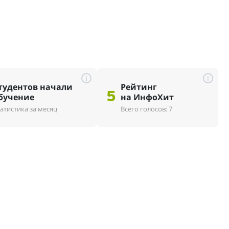
i
i
тудентов начали
Рейтинг
5
бучение
на ИнфоХит
атистика за месяц
Всего голосов: 7