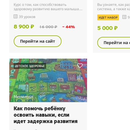
Курс о том, как способствовать
Вы узнаете, как р
здоровому развитию вашего малыша.
система, а также к
Для детей от 2 до 14 лет.
формированием д
39 уроков
9
навыков у детей.
ИДЕТ НАБОР
8 900 ₽
16 000 ₽
– 44%
5 000 ₽
Перейти на сайт
Перейти на 
ДЕТСКОЕ ЗДОРОВЬЕ
Мини-курс
Как помочь ребёнку
освоить навыки, если
идет задержка развития