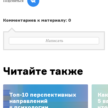
Поделиться
Комментариев к материалу: 0
Написать
Читайте также
Топ-10 перспективных
Как
направлений
5 в
в психологии
что