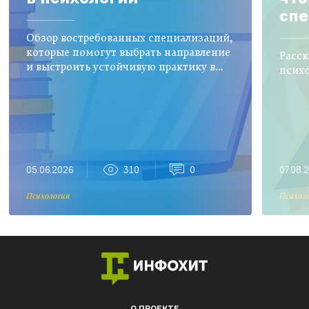
спе
Обзор востребованных специализаций,
которые помогут выбрать направление
Расск
и выстроить устойчивую практику в
психо
психологии
05.06.2026
310
0
07.08.
Психология
Психол
О ПРОЕКТЕ