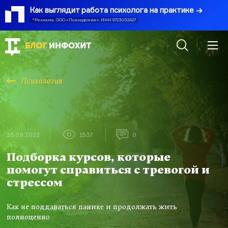
Как выглядит работа психолога на практике
*Реклама. ООО «Психодемия». ИНН 9723032427
Психология
26.09.2022
1537
0
Подборка курсов, которые
помогут справиться с тревогой и
стрессом
Как не поддаваться панике и продолжать жить
полноценно