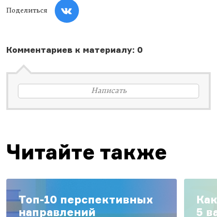
Поделиться
Комментариев к материалу: 0
Написать
Читайте также
Топ-10 перспективных
Как
направлений
5 в