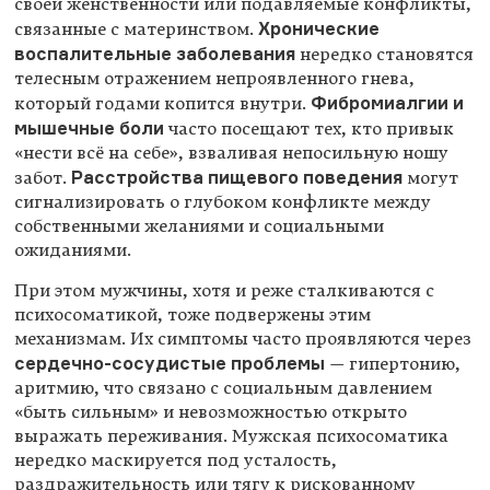
своей женственности или подавляемые конфликты,
Хронические
связанные с материнством.
воспалительные заболевания
нередко становятся
телесным отражением непроявленного гнева,
Фибромиалгии и
который годами копится внутри.
мышечные боли
часто посещают тех, кто привык
«нести всё на себе», взваливая непосильную ношу
Расстройства пищевого поведения
забот.
могут
сигнализировать о глубоком конфликте между
собственными желаниями и социальными
ожиданиями.
При этом мужчины, хотя и реже сталкиваются с
психосоматикой, тоже подвержены этим
механизмам. Их симптомы часто проявляются через
сердечно-сосудистые проблемы
— гипертонию,
аритмию, что связано с социальным давлением
«быть сильным» и невозможностью открыто
выражать переживания. Мужская психосоматика
нередко маскируется под усталость,
раздражительность или тягу к рискованному