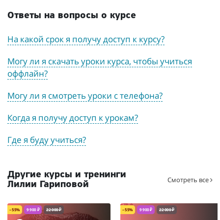
Ответы на вопросы о курсе
На какой срок я получу доступ к курсу?
Могу ли я скачать уроки курса, чтобы учиться
оффлайн?
Могу ли я смотреть уроки с телефона?
Когда я получу доступ к урокам?
Где я буду учиться?
Другие курсы и тренинги
Смотреть все
Лилии Гариповой
– 55%
9 900 ₽
22 000 ₽
– 55%
9 900 ₽
22 000 ₽