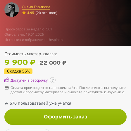
Лилия Гарипова
4.95
(20 отзывов)
Просмотров за неделю: 561
Обновлено: 19.01.2026
Источник изображения: Unsplash
Стоимость мастер-класса:
9 900 ₽
22 000 ₽
Скидка 55%
Доступен в рассрочку
?
Оплата производится на нашем сайте. После оплаты вы получите
доступ к просмотру материала и сможете приступить к изучению.
🔥 670 пользователей уже учатся
Оформить заказ