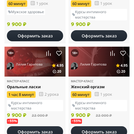
1 урок
1 урок
60 минут
60 минут
Мужское здоровье
Курсы интимного
мастерства
9 900 ₽
9 900 ₽
Оформить заказ
Оформить заказ
18+
18+
Лилия Гарипова
Лилия Гарипова
4.95
4.95
20
20
МАСТЕР-КЛАСС
МАСТЕР-КЛАСС
Оральные ласки
Женский оргазм
2 урока
1 урок
1 час 8 минут
60 минут
Курсы интимного
Курсы интимного
мастерства
мастерства
9 900 ₽
9 900 ₽
22 000 ₽
22 000 ₽
–55%
–55%
Оформить заказ
Оформить заказ