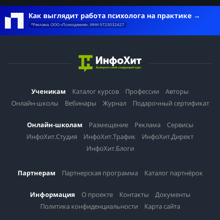
Как выглядит работа психолога на практике
*Реклама. ООО «Психодемия». ИНН 9723032427
Ученикам
Каталог курсов
Профессии
Авторы
Онлайн-школы
Вебинары
Журнал
Подарочный сертификат
Онлайн-школам
Размещение
Реклама
Сервисы
ИнфоХит.Студия
ИнфоХит.Трафик
ИнфоХит.Директ
ИнфоХит.Блоги
Партнерам
Партнерская программа
Каталог партнёрок
Информация
О проекте
Контакты
Документы
Политика конфиденциальности
Карта сайта