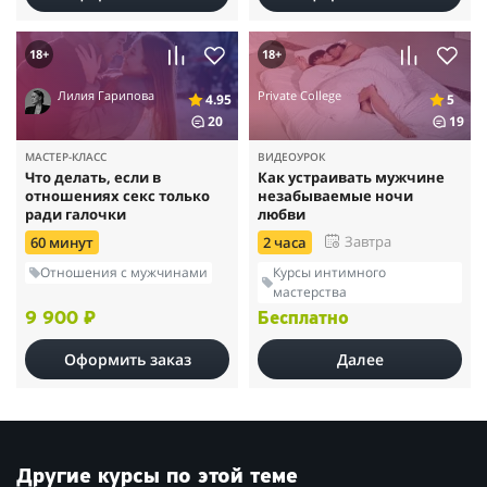
18+
18+
Лилия Гарипова
Private College
4.95
5
20
19
МАСТЕР-КЛАСС
ВИДЕОУРОК
Что делать, если в
Как устраивать мужчине
отношениях секс только
незабываемые ночи
ради галочки
любви
Завтра
60 минут
2 часа
Отношения с мужчинами
Курсы интимного
мастерства
9 900 ₽
Бесплатно
Оформить заказ
Далее
Другие курсы по этой теме