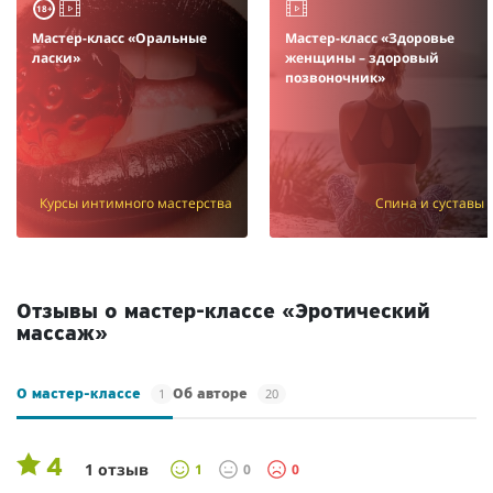
18+
Мастер-класс «Оральные
Мастер-класс «Здоровье
ласки»
женщины – здоровый
позвоночник»
Курсы интимного мастерства
Спина и суставы
Отзывы о мастер-классе «Эротический
массаж»
1
20
О мастер-классе
Об авторе
4
1 отзыв
1
0
0