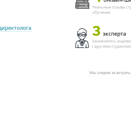
Реальные отзывы ст
обучение
 директолога
3
эксперта
Занимайтесь индивид
с другими студентам
Мы следим за актуаль