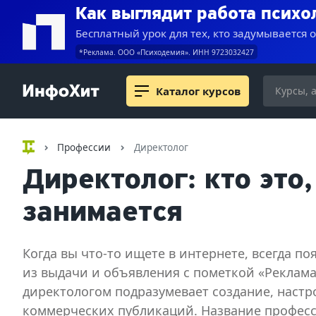
Как выглядит работа психо
Бесплатный урок для тех, кто задумывается 
*Реклама. ООО «Психодемия». ИНН 9723032427
Каталог курсов
Профессии
Директолог
Директолог: кто это,
занимается
Когда вы что-то ищете в интернете, всегда по
из выдачи и объявления с пометкой «Реклама
директологом подразумевает создание, настр
коммерческих публикаций. Название професс