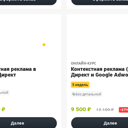
МШП
5
9
ОНЛАЙН-КУРС
тная реклама в
Контекстная реклама 
Директ
Директ и Google Adwo
5 недель
льной
Без детальной
 ₽
9 500 ₽
13 100 ₽
–27
Далее
Далее