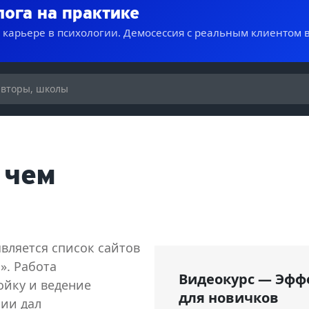
лога на практике
о карьере в психологии. Демосессия с реальным клиентом 
 чем
является список сайтов
». Работа
Видеокурс — Эфф
ойку и ведение
для новичков
ии дал