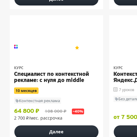
TeachLine
4.9
324
КУРС
КУРС
Специалист по контекстной
Контекс
рекламе: с нуля до middle
Яндекс.
7 уроков
10 месяцев
Без дета
Контекстная реклама
64 800 ₽
108 000 ₽
–40%
от 7 500
2 700 ₽/мес. рассрочка
Далее