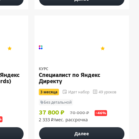
5
5
4.9
324
КУРС
(Яндекс
Специалист по Яндекс
rds)
Директу
3 месяца
Идет набор
49 уроков
Без детальной
37 800 ₽
70 000 ₽
–46%
2 333 ₽/мес. рассрочка
%
Далее