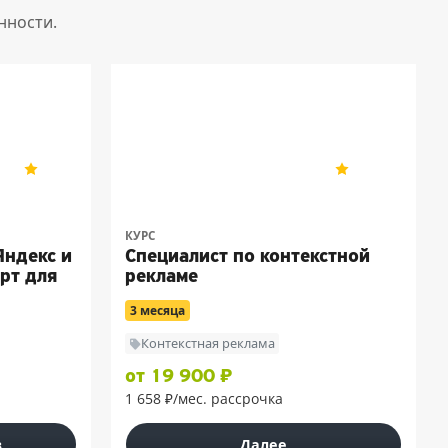
нности.
«Бруноям»
5
9
5
117
КУРС
Яндекс и
Специалист по контекстной
рт для
рекламе
3 месяца
Контекстная реклама
от 19 900 ₽
1 658 ₽/мес. рассрочка
з
Далее