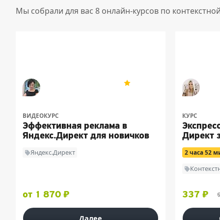
Мы собрали для вас 8 онлайн-курсов по контекстно
Ирина Фрейд
Веро
4.9
28
ВИДЕОКУРС
КУРС
Эффективная реклама в
Экспрес
Яндекс.Директ для новичков
Директ з
Яндекс.Директ
2 часа 52 
Контекст
от 1 870 ₽
337 ₽
Далее