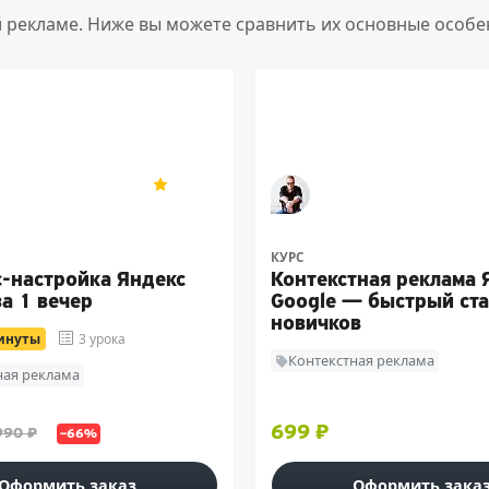
й рекламе. Ниже вы можете сравнить их основные особе
ника Берениче
Макс Пронин
5
10
КУРС
с-настройка Яндекс
Контекстная реклама 
а 1 вечер
Google — быстрый ста
новичков
минуты
3 урока
Контекстная реклама
ная реклама
699 ₽
990 ₽
–66%
Оформить заказ
Оформить зака