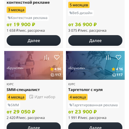
контекстной рекламе
5 месяцев
3 месяца
Веб-дизайн
Контекстная реклама
от 19 900 ₽
от 36 900 ₽
1 658 ₽
/мес. рассрочка
3 075 ₽
/мес. рассрочка
Далее
Далее
«Бруноям»
«Бруноям»
4.96
4.96
117
117
КУРС
КУРС
SMM-специалист
Таргетолог с нуля
Идет набор
4 месяца
4 месяца
SMM
Таргетированная реклама
от 29 050 ₽
от 23 900 ₽
2 420 ₽
/мес. рассрочка
1 991 ₽
/мес. рассрочка
Далее
Далее