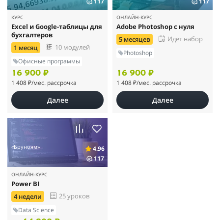
117
117
КУРС
ОНЛАЙН-КУРС
Excel и Google-таблицы для
Adobe Photoshop с нуля
бухгалтеров
Идет набор
5 месяцев
10 модулей
1 месяц
Photoshop
Офисные программы
16 900 ₽
16 900 ₽
1 408 ₽
/мес. рассрочка
1 408 ₽
/мес. рассрочка
Далее
Далее
«Бруноям»
4.96
117
ОНЛАЙН-КУРС
Power BI
25 уроков
4 недели
Data Science