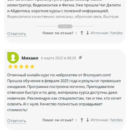
иллюстратор, Видеомонтаж и Фигма. Уже прошла Чат Джпити
и Айдентика, короткие курсы с полезной информацией.
Видеозаписи качественно записаны, обратная связь быстрая.
Выбираю только эту школу из-за хороших учителей и
доступности. Я работаю графическим дизайнером и эту школу
Источник:
Yandex
Помог ли отзыв?
0
Ответить
100% рекомендую.
Михаил
6 марта 2025 в 08:20
Отличный онлайн курс по нейросетям от Brunoyam.com!
Прошла обучение в феврале 2025 года и результат превзошел
ожидания. Программа построена логично, Преподаватели
отвечали быстро и по делу, материалы курса доступны даже
новичкам. Рекомендую как специалистам, так и тем, кто хочет
освоить AI с нуля. Качество полностью оправдывает
стоимость!
Источник:
Yandex
Помог ли отзыв?
0
Ответить