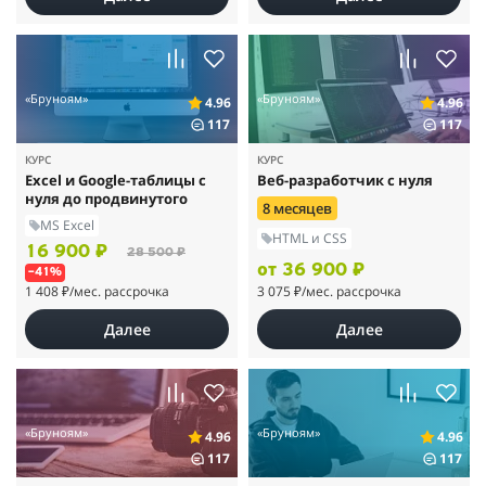
«Бруноям»
«Бруноям»
4.96
4.96
117
117
КУРС
КУРС
Excel и Google-таблицы с
Веб-разработчик с нуля
нуля до продвинутого
8 месяцев
MS Excel
HTML и CSS
16 900 ₽
28 500 ₽
от 36 900 ₽
–41%
1 408 ₽
/мес. рассрочка
3 075 ₽
/мес. рассрочка
Далее
Далее
«Бруноям»
«Бруноям»
4.96
4.96
117
117