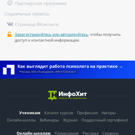
Партнерская программа
Социальные сервисы
Страница ВКонтакте
Зарегистрируйтесь или авторизуйтесь
, чтобы получить
доступ к контактной информации.
Как выглядит работа психолога на практике
*Реклама. ООО «Психодемия». ИНН 9723032427
Ученикам
Каталог курсов
Профессии
Авторы
Онлайн-школы
Вебинары
Журнал
Подарочный сертификат
Онлайн-школам
Размещение
Реклама
Сервисы