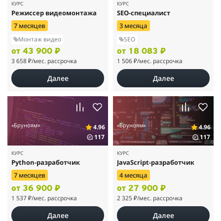
КУРС
КУРС
Режиссер видеомонтажа
SEO-специалист
7 месяцев
3 месяца
Монтаж видео
SEO
от 43 900 ₽
от 18 083 ₽
3 658 ₽
/мес. рассрочка
1 506 ₽
/мес. рассрочка
Далее
Далее
«Бруноям»
«Бруноям»
4.96
4.96
117
117
КУРС
КУРС
Python-разработчик
JavaScript-разработчик
7 месяцев
4 месяца
от 36 900 ₽
от 27 900 ₽
1 537 ₽
/мес. рассрочка
2 325 ₽
/мес. рассрочка
Далее
Далее