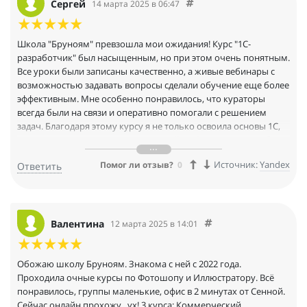
Сергей
14 марта 2025 в 06:47
Школа "Бруноям" превзошла мои ожидания! Курс "1С-
разработчик" был насыщенным, но при этом очень понятным.
Все уроки были записаны качественно, а живые вебинары с
возможностью задавать вопросы сделали обучение еще более
эффективным. Мне особенно понравилось, что кураторы
всегда были на связи и оперативно помогали с решением
задач. Благодаря этому курсу я не только освоила основы 1С,
но и научилась решать реальные кейсы. Огромное спасибо
команде "Бруноям" за их профессионализм и поддержку!
Источник:
Yandex
Помог ли отзыв?
0
Ответить
Валентина
12 марта 2025 в 14:01
Обожаю школу Бруноям. Знакома с ней с 2022 года.
Проходила очные курсы по Фотошопу и Иллюстратору. Всё
понравилось, группы маленькие, офис в 2 минутах от Сенной.
Сейчас онлайн прохожу.. ух! 3 курса: Коммерческий