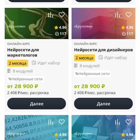
«Бруноям»
«Бруноям»
4.96
4.96
117
117
ОНЛАЙН-КУРС
ОНЛАЙН-КУРС
Нейросети для
Нейросети для дизайнеров
маркетологов
Идет набор
2 месяца
Идет набор
2 месяца
8 модулей
8 модулей
Нейронные сети
Нейронные сети
от 28 900 ₽
от 28 900 ₽
2 408 ₽
/мес. рассрочка
2 408 ₽
/мес. рассрочка
Далее
Далее
«Бруноям»
«Бруноям»
4.96
4.96