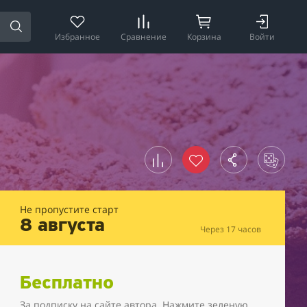
Избранное
Сравнение
Корзина
Войти
Не пропустите старт
8 августа
Через 17 часов
Бесплатно
За подписку на сайте автора. Нажмите зеленую