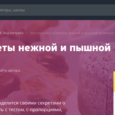
&
Яна Нетреба
Мастер-класс «Секреты нежной и пышной выпечки»
еты нежной и пышной
айте автора
оделится своими секретами о
ь с тестом, с пропорциями,