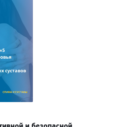
«5
ровья
х суставов
СПИНА И СУСТАВЫ
тивной и безопасной