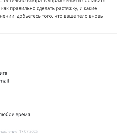
остоятельно выбрать упражнения и составить
как правильно сделать растяжку, и какие
ении, добьетесь того, что ваше тело вновь
о
ига
mail
 любое время
овление: 17.07.2025