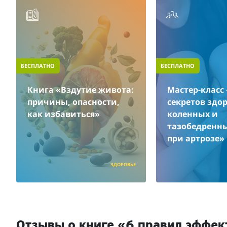
БЕСПЛАТНО
БЕСПЛАТНО
Книга «Вздутие живота:
Мастер-класс 
причины, опасности,
секретов здо
как избавиться»
коленных и
тазобедренны
при артрозе»
ЗДОРОВЬЕ
Отзывы о книге «6 правил эффек