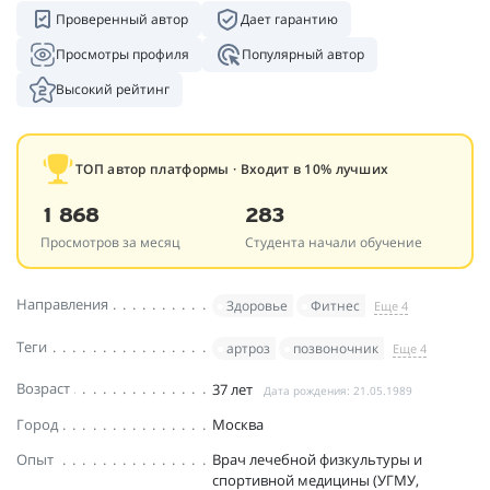
Проверенный автор
Дает гарантию
Просмотры профиля
Популярный автор
Высокий рейтинг
ТОП автор платформы · Входит в 10% лучших
1 868
283
Просмотров за месяц
Студента начали обучение
Направления
Здоровье
Фитнес
Еще 4
Теги
артроз
позвоночник
Еще 4
Возраст
37 лет
Дата рождения: 21.05.1989
Город
Москва
Опыт
Врач лечебной физкультуры и
спортивной медицины (УГМУ,