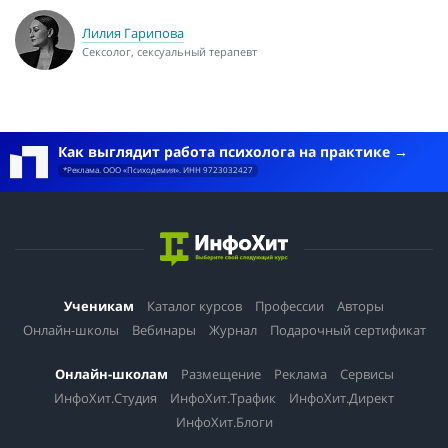
Лилия Гарипова
Сексолог, сексуальный терапевт
Как выглядит работа психолога на практике
*Реклама. ООО «Психодемия». ИНН 9723032427
Ученикам
Каталог курсов
Профессии
Авторы
Онлайн-школы
Вебинары
Журнал
Подарочный сертификат
Онлайн-школам
Размещение
Реклама
Сервисы
ИнфоХит.Студия
ИнфоХит.Трафик
ИнфоХит.Директ
ИнфоХит.Блоги