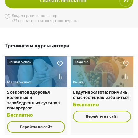
Скачать бесплатно
Людям нравится этот автор.
467 просмотров за последнюю неделю.
Тренинги и курсы автора
Спина и суставы
Здоровье
Мастер-класс
Книга
5 секретов здоровья
Вздутие живота: причины,
коленных и
опасности, как избавиться
тазобедренных суставов
Бесплатно
при артрозе
Бесплатно
Перейти на сайт
Перейти на сайт