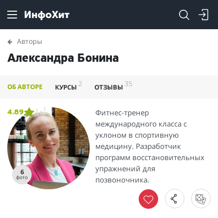
Авторы
Александра Бонина
2
35
ОБ АВТОРЕ
КУРСЫ
ОТЗЫВЫ
Фитнес-тренер
4.89
международного класса с
уклоном в спортивную
медицину. ​Разработчик
программ восстановительных
упражнений для
6
фото
позвоночника.