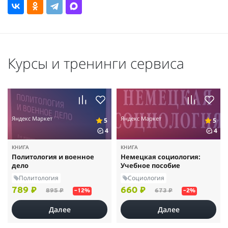
Курсы и тренинги сервиса
Яндекс Маркет
Яндекс Маркет
5
5
4
4
КНИГА
КНИГА
Политология и военное
Немецкая социология:
дело
Учебное пособие
Политология
Социология
789 ₽
660 ₽
895 ₽
673 ₽
–12%
–2%
Далее
Далее