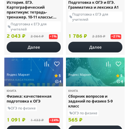
История. ЕГЭ.
Подготовка к ОГЭ и ЕГЭ.
Картографический
Грамматика и лексика A1
практикум: тетрадь-
Подготовка к ЕГЭ для
тренажер. 10-11 классы:
учителей
учебное пособие
Подготовка к ЕГЭ для
учителей
2 043 ₽
1 786 ₽
2 064 ₽
2 255 ₽
–1%
–21%
Далее
Далее
Яндекс Маркет
Яндекс Маркет
5
5
4
4
КНИГА
КНИГА
Физика: качественная
Сборник вопросов и
подготовка к ОГЭ
заданий по физике 5-9
класс
ОГЭ по физике
ОГЭ по физике
1 091 ₽
565 ₽
1 433 ₽
–24%