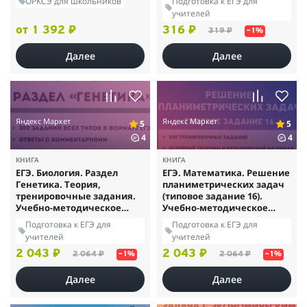
ОРКСЭ для школьников
Подготовка к ЕГЭ для
учителей
от 1 392 ₽
316 ₽
319 ₽
–1%
Далее
Далее
Яндекс Маркет
Яндекс Маркет
5
5
4
4
КНИГА
КНИГА
ЕГЭ. Биология. Раздел
ЕГЭ. Математика. Решение
Генетика. Теория,
планиметрических задач
тренировочные задания.
(типовое задание 16).
Учебно-методическое
Учебно-методическое
пособие
пособие
Подготовка к ЕГЭ для
Подготовка к ЕГЭ для
учителей
учителей
2 043 ₽
2 043 ₽
2 064 ₽
2 064 ₽
–1%
–1%
Далее
Далее