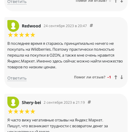
Помог ли отзыв?
0
Ответить
чтобы мой заказ задержался или его привезли позже
назначенной даты. В среднем купленные товары привозят
через 2 дня.
Отказ от товара по разным причинам бесплатный.
Был у меня неприятный случай с доставкой, я заказала в
Redwood
24 сентября 2023 в 20:47
постамат 2 керамических формы ikea для запекания. При
получение заказа я увидела что угол у коробки был немного
замят. Так от этого пострадал и один противень, угол которого
В последнее время я стараюсь принципиально ничего не
был разбит ((( Мне пришлось нести посылку в ближайший ПВЗ
покупать на Wildberries. Поэтому практически полностью
и там оформлять возврат.
перешла на покупки в OZON, а также мне очень нравится
Возврат оформляется быстро, деньги приходят если не в этот
Яндекс.Маркет. Именно здесь сейчас можно найти множество
же день, то уже на следующий. Возможно мне просто так
товаров по низким ценам.
повезло с продавцами, но проблем не было, даже с простыми
Помог ли отзыв?
–1
Ответить
отказами без брака.
Shery-bei
2 сентября 2023 в 21:19
Я часто вижу негативные отзывы на Яндекс Маркет.
Пишут, что возникают трудности с возвратом денег за
некачественный товар.