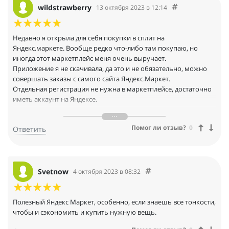
wildstrawberry
13 октября 2023 в 12:14
Недавно я открыла для себя покупки в сплит на
Яндекс.маркете. Вообще редко что-либо там покупаю, но
иногда этот маркетплейс меня очень выручает.
Приложение я не скачивала, да это и не обязательно, можно
совершать заказы с самого сайта Яндекс.Маркет.
Отдельная регистрация не нужна в маркетплейсе, достаточно
иметь аккаунт на Яндексе.
По ценам эта площадка не самая выгодная, хотя иногда
некоторые товары бывают дешевле чем на OZON и WB.
Помог ли отзыв?
0
Ответить
Чаще всего мне удается очень выгодно покупать крупы. Да, я
та самая женщина которая покупает еду в интернете ))) Мне
лень ходить в пятерочку за рисом и гречкой, я заказываю
крупы на 50-60 рублей дешевле чем в магазине.
Экспресс доставка, просто доставка, доставка в постамат и
Svetnow
4 октября 2023 в 08:32
самовывоз из ПВЗ. Доставкой курьером я не пользуюсь, у
меня в соседнем дворе есть ПВЗ. Я люблю сразу на месте
получать и проверять заказанные товары, так удобнее
Полезный Яндекс Маркет, особенно, если знаешь все тонкости,
оформлять возврат если что-то не понравится.
чтобы и сэкономить и купить нужную вещь.
Привозят заказ точно в срок! У меня ни разу не было такого,