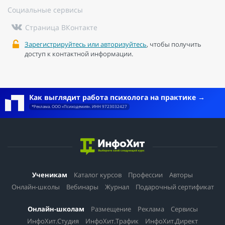
Социальные сервисы
Страница ВКонтакте
Зарегистрируйтесь или авторизуйтесь
, чтобы получить
доступ к контактной информации.
Как выглядит работа психолога на практике
*Реклама. ООО «Психодемия». ИНН 9723032427
Ученикам
Каталог курсов
Профессии
Авторы
Онлайн-школы
Вебинары
Журнал
Подарочный сертификат
Онлайн-школам
Размещение
Реклама
Сервисы
ИнфоХит.Студия
ИнфоХит.Трафик
ИнфоХит.Директ