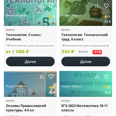
Яндекс Маркет
Яндекс Маркет
5
5
4
4
КНИГА
КНИГА
Технология. 5 класс.
Технология. Технический
Учебник
труд. 6 класс
Технология для школьников
Технология для школьников
от 1 086 ₽
343 ₽
500 ₽
–31%
Далее
Далее
Яндекс Маркет
Яндекс Маркет
5
5
4
4
КНИГА
КНИГА
Основы Православной
ЕГЭ-2023 Математика 10-11
культуры. 4-5 кл
классы