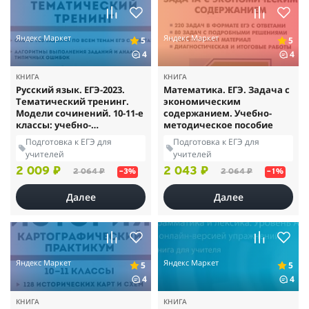
Яндекс Маркет
Яндекс Маркет
5
5
4
4
КНИГА
КНИГА
Русский язык. ЕГЭ-2023.
Математика. ЕГЭ. Задача с
Тематический тренинг.
экономическим
Модели сочинений. 10-11-е
содержанием. Учебно-
классы: учебно-
методическое пособие
методическое пособие
Подготовка к ЕГЭ для
Подготовка к ЕГЭ для
учителей
учителей
2 009 ₽
2 043 ₽
2 064 ₽
2 064 ₽
–3%
–1%
Далее
Далее
Яндекс Маркет
Яндекс Маркет
5
5
4
4
КНИГА
КНИГА