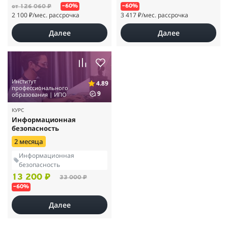
от 126 060 ₽
–60%
–60%
2 100 ₽
/мес. рассрочка
3 417 ₽
/мес. рассрочка
Далее
Далее
Институт
4.89
профессионального
9
образования | ИПО
КУРС
Информационная
безопасность
2 месяца
Информационная
безопасность
13 200 ₽
33 000 ₽
–60%
Далее