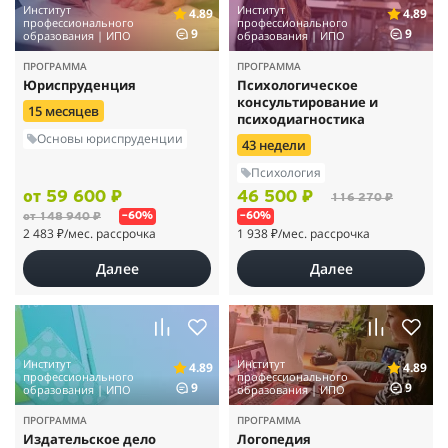
Институт
Институт
4.89
4.89
профессионального
профессионального
9
9
образования | ИПО
образования | ИПО
ПРОГРАММА
ПРОГРАММА
Юриспруденция
Психологическое
консультирование и
15 месяцев
психодиагностика
Основы юриспруденции
43 недели
Психология
от 59 600 ₽
46 500 ₽
116 270 ₽
от 148 940 ₽
–60%
–60%
2 483 ₽
/мес. рассрочка
1 938 ₽
/мес. рассрочка
Далее
Далее
Институт
Институт
4.89
4.89
профессионального
профессионального
9
9
образования | ИПО
образования | ИПО
ПРОГРАММА
ПРОГРАММА
Издательское дело
Логопедия