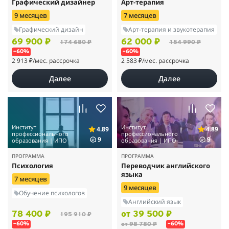
Графический дизайнер
Арт-терапия
9 месяцев
7 месяцев
Графический дизайн
Арт-терапия и звукотерапия
69 900 ₽
62 000 ₽
174 680 ₽
154 990 ₽
–60%
–60%
2 913 ₽
/мес. рассрочка
2 583 ₽
/мес. рассрочка
Далее
Далее
Институт
Институт
4.89
4.89
профессионального
профессионального
9
9
образования | ИПО
образования | ИПО
ПРОГРАММА
ПРОГРАММА
Психология
Переводчик английского
языка
7 месяцев
9 месяцев
Обучение психологов
Английский язык
78 400 ₽
от 39 500 ₽
195 910 ₽
от 98 780 ₽
–60%
–60%