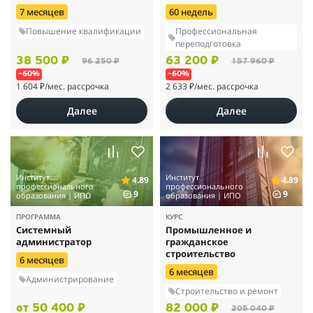
7 месяцев
60 недель
Повышение квалификации
Профессиональная
переподготовка
38 500 ₽
63 200 ₽
96 250 ₽
157 960 ₽
–60%
–60%
1 604 ₽
/мес. рассрочка
2 633 ₽
/мес. рассрочка
Далее
Далее
Институт
Институт
4.89
4.89
профессионального
профессионального
9
9
образования | ИПО
образования | ИПО
ПРОГРАММА
КУРС
Системный
Промышленное и
администратор
гражданское
строительство
6 месяцев
6 месяцев
Администрирование
Строительство и ремонт
от 50 400 ₽
82 000 ₽
205 040 ₽