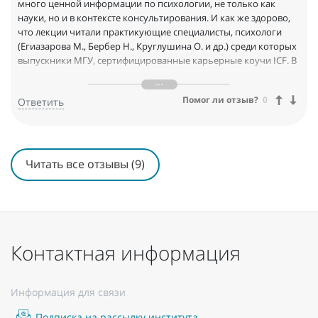
много ценной информации по психологии, не только как
науки, но и в контексте консультирования. И как же здорово,
что лекции читали практикующие специалисты, психологи
(Егиазарова М., Бербер Н., Круглушина О. и др.) среди которых
выпускники МГУ, сертифицированные карьерные коучи ICF. В
рамках обучения предоставляется доступ к электронной
библиотеке. Отдельное большое спасибо за поддержку и
Помог ли отзыв?
0
Ответить
сопровождение на всех этапах куратору Марии Игоревне
Зубовой, которая мне очень помогла и с организационными
моментами, и материалами по обучению и всегда была на
связи! Если честно, от курса я получила гораздо больше, чем
ожидала. Благодарю!
Читать все отзывы (9)
Контактная информация
Информация для связи
Подписка на рассылку института