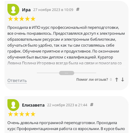
Ира
27 ноября 2023 в 10:09
Проходила в ИПО курс профессиональной переподготовки,
все очень понравилось. Предоставлялся доступ к электронным
образовательным ресурсам и электронным библиотекам,
обучаться было удобно, так как ты сам составляешь себе
график. Обучение приятное и продуктивное. По окончании
обучения был выслан диплом с квалификацией. Куратор
Левина Полина Игоревна всегда была на связи и помогала со
всеми организационными вопросами, большое ей спасибо!
Когда захочется освежить какие-то знания или попробовать
Помог ли отзыв?
0
Ответить
освоить что-то новое, то вновь обращусь к ИПО, очень им
благодарна за предоставленную возможность.
Елизавета
22 ноября 2023 в 21:44
Очень довольна программой переподготовки. Проходила
курс Профориентационная работа со взрослыми. В курсе было