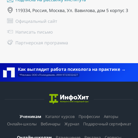
119334, Россия, Москва, Ул. Вавилова, дом 5 корпус 3
Официальный сайт
Написать письмо
Партнерская программа
Как выглядит работа психолога на практике
*Реклама. ООО «Психодемия». ИНН 9723032427
Ученикам
Каталог курсов
Профессии
Авторы
Онлайн-школы
Вебинары
Журнал
Подарочный сертификат
Онлайн-школам
Размещение
Реклама
Сервисы