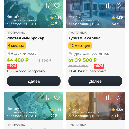
Институт
Институт
4.89
4.89
профессионального
профессионального
9
9
образования | ИПО
образования | ИПО
ПРОГРАММА
ПРОГРАММА
Ипотечный брокер
Туризм и сервис
4 месяца
12 месяцев
Недвижимость
Курсы для турагентов
44 400 ₽
от 39 500 ₽
111 100 ₽
от 98 780 ₽
–60%
–60%
1 850 ₽
/мес. рассрочка
1 646 ₽
/мес. рассрочка
Далее
Далее
Институт
Институт
4.89
4.89
профессионального
профессионального
9
9
образования | ИПО
образования | ИПО
ПРОГРАММА
ПРОГРАММА