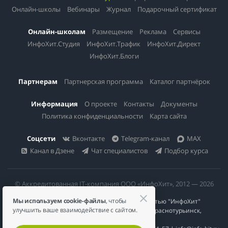
Онлайн-школы
Вебинары
Журнал
Подарочный сертификат
Онлайн-школам
Размещение
Реклама
Сервисы
ИнфоХит.Студия
ИнфоХит.Трафик
ИнфоХит.Директ
ИнфоХит.Блоги
Партнерам
Партнерская программа
Каталог партнёрок
Информация
О проекте
Контакты
Документы
Политика конфиденциальности
Карта сайта
Соцсети
Вконтакте
Telegram-канал
MAX
Канал в Дзене
Чат специалистов
Подбор курса
© Аккредитованная IT-компания ООО «ИнфоХит», 2012 — 2026
Мы используем cookie-файлы
, чтобы
Общество с ограниченной ответственностью "ИнфоХит"
улучшить ваше взаимодействие с сайтом.
624446, Россия, Свердловская область, г. Краснотурьинск,
ул Урожайная, д. 3