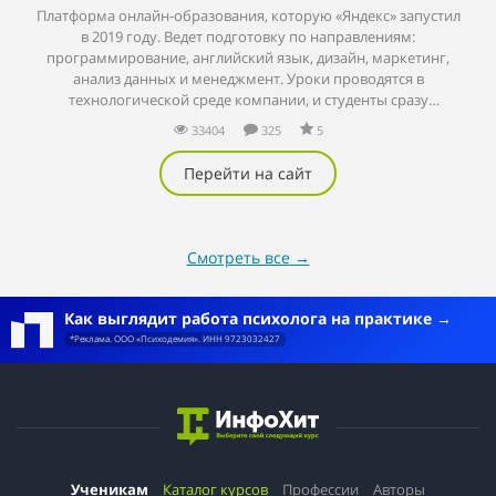
Платформа онлайн-образования, которую «Яндекс» запустил
в 2019 году. Ведет подготовку по направлениям:
программирование, английский язык, дизайн, маркетинг,
анализ данных и менеджмент. Уроки проводятся в
технологической среде компании, и студенты сразу
применяют новые знания на практике.
33404
325
5
Перейти на сайт
Смотреть все
→
Как выглядит работа психолога на практике
*Реклама. ООО «Психодемия». ИНН 9723032427
Ученикам
Каталог курсов
Профессии
Авторы