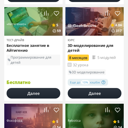
«Айтигенио»
5
4.86
59
317
ТЕСТ-ДРАЙВ
КУРС
Бесплатное занятие в
3D-моделирование для
Айтигенио
детей
Программирование для
5 модулей
8 месяцев
детей
32 урока
3D моделирование
Еще до
10%
кэшбэк
Бесплатно
Далее
Далее
Фоксфорд
Rebotica
5
5
54
14