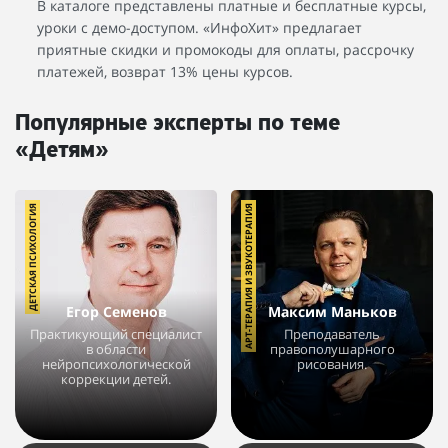
В каталоге представлены платные и бесплатные курсы,
уроки с демо-доступом. «ИнфоХит» предлагает
приятные скидки и промокоды для оплаты, рассрочку
платежей, возврат 13% цены курсов.
Популярные эксперты по теме
«Детям»
ДЕТСКАЯ ПСИХОЛОГИЯ
АРТ-ТЕРАПИЯ И ЗВУКОТЕРАПИЯ
Егор Семенов
Максим Маньков
Практикующий специалист
Преподаватель
в области
правополушарного
нейропсихологической
рисования.
коррекции детей.
12226
17
6
12027
5
2