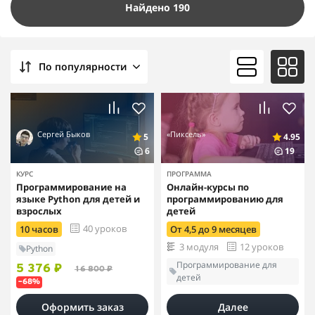
Найдено 190
По популярности
Сергей Быков
«Пиксель»
5
4.95
6
19
КУРС
ПРОГРАММА
Программирование на
Онлайн-курсы по
языке Python для детей и
программированию для
взрослых
детей
40 уроков
10 часов
От 4,5 до 9 месяцев
3 модуля
12 уроков
Python
Программирование для
5 376 ₽
16 800 ₽
детей
–68%
Оформить заказ
Далее