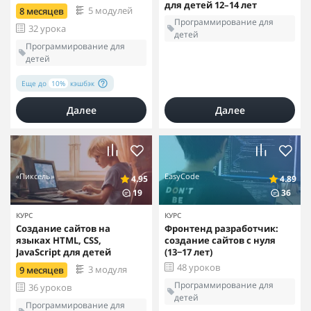
для детей 12–14 лет
5 модулей
8 месяцев
Программирование для
32 урока
детей
Программирование для
детей
Еще до
10%
кэшбэк
Далее
Далее
«Пиксель»
EasyCode
4.95
4.89
19
36
КУРС
КУРС
Создание сайтов на
Фронтенд разработчик:
языках HTML, CSS,
создание сайтов с нуля
JavaScript для детей
(13−17 лет)
48 уроков
3 модуля
9 месяцев
Программирование для
36 уроков
детей
Программирование для