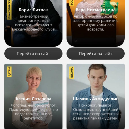
Борис Литвак
Вера Нигматулина
Бизнес-тренер,
Автор онлайн-курсов по
предприниматель,
всестороннему развитию
психолог, президент
детей дошкольного
международного клуба
возраста.
КРОСС.
18012
11
8
4698
3
3
Перейти на сайт
Перейти на сайт
ДЕТЯМ
ШКОЛА
Ксения Лазарева
Шамиль Ахмадуллин
Логопед, нейропсихолог.
Психолог, педагог.
Практикующий педагог по
Основатель крупнейшей
подготовке к школе,
сети школ скорочтения и
репетитор.
развития памяти у детей.