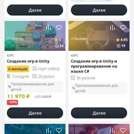
Далее
Далее
Фоксфорд
«Пиксель»
5
4.95
54
19
КУРС
КУРС
Создание игр в Unity
Создание игр в Unity и
программирование на
Идет набор
6 месяцев
языке C#
3 модуля
24 урока
36 уроков
Программирование для
Программирование для
детей
детей
11 970 ₽
17 100 ₽
–30%
Далее
Далее