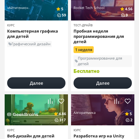
«Айтигенио»
Rocket Tech School
5
4.56
59
9
КУРС
ТЕСТ-ДРАЙВ
Компьютерная графика
Пробная неделя
для детей
программирования для
детей
Графический дизайн
1 неделя
Программирование для
детей
Бесплатно
Далее
Далее
Алгоритмика
4.86
5
317
2
КУРС
КУРС
Веб-дизайн для детей
Разработка игр на Unity