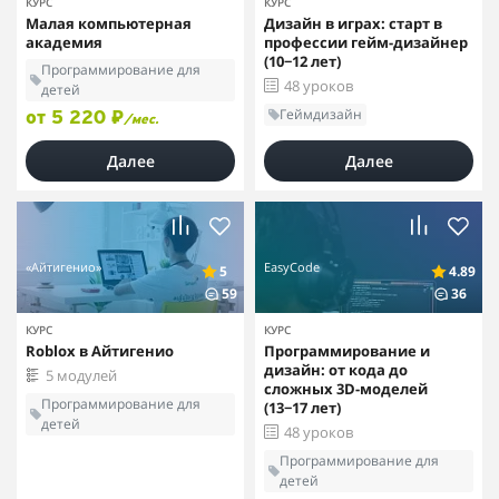
КУРС
КУРС
Малая компьютерная
Дизайн в играх: старт в
академия
профессии гейм-дизайнер
(10−12 лет)
Программирование для
48 уроков
детей
Геймдизайн
от 5 220 ₽
/мес.
Далее
Далее
«Айтигенио»
EasyCode
5
4.89
59
36
КУРС
КУРС
Roblox в Айтигенио
Программирование и
дизайн: от кода до
5 модулей
сложных 3D-моделей
Программирование для
(13−17 лет)
детей
48 уроков
Программирование для
детей