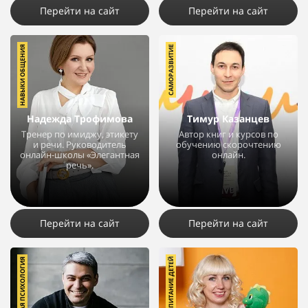
Перейти на сайт
Перейти на сайт
НАВЫКИ ОБЩЕНИЯ
САМОРАЗВИТИЕ
Надежда Трофимова
Тимур Казанцев
Тренер по имиджу, этикету
Автор книг и курсов по
и речи. Руководитель
обучению скорочтению
онлайн-школы «Элегантная
онлайн.
речь».
11455
12
6
14638
12
18
Перейти на сайт
Перейти на сайт
ПРАКТИЧЕСКАЯ ПСИХОЛОГИЯ
ВОСПИТАНИЕ ДЕТЕЙ