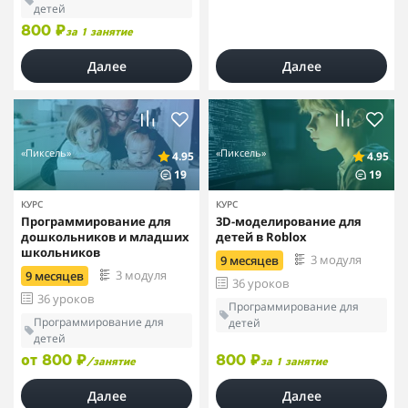
детей
800 ₽
за 1 занятие
Далее
Далее
«Пиксель»
«Пиксель»
4.95
4.95
19
19
КУРС
КУРС
Программирование для
3D-моделирование для
дошкольников и младших
детей в Roblox
школьников
3 модуля
9 месяцев
3 модуля
9 месяцев
36 уроков
36 уроков
Программирование для
Программирование для
детей
детей
от 800 ₽
800 ₽
/занятие
за 1 занятие
Далее
Далее