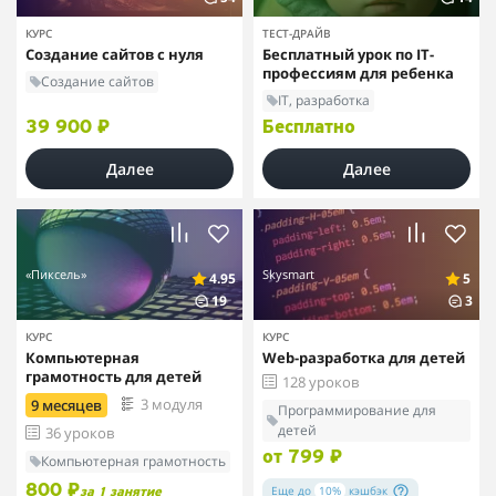
КУРС
ТЕСТ-ДРАЙВ
Создание сайтов с нуля
Бесплатный урок по IT-
профессиям для ребенка
Создание сайтов
IT, разработка
39 900 ₽
Бесплатно
Далее
Далее
«Пиксель»
Skysmart
4.95
5
19
3
КУРС
КУРС
Компьютерная
Web-разработка для детей
грамотность для детей
128 уроков
3 модуля
9 месяцев
Программирование для
детей
36 уроков
от 799 ₽
Компьютерная грамотность
800 ₽
Еще до
10%
кэшбэк
за 1 занятие