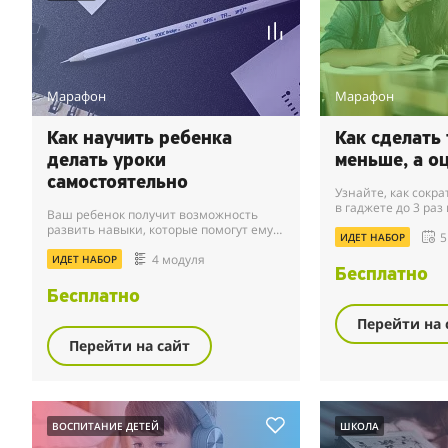
Марафон
Марафон
Как научить ребенка
Как сделать
делать уроки
меньше, а о
самостоятельно
Узнайте, как сокр
в гаджете до 3 раз
Ваш ребенок получит возможность
проблемы со школ
развить навыки, которые помогут ему в
5
ИДЕТ НАБОР
жизни: умение общаться, финансовую
4 модуля
грамотность, способность
ИДЕТ НАБОР
мотивировать себя и ...
Бесплатно
Бесплатно
Перейти на 
Перейти на сайт
ВОСПИТАНИЕ ДЕТЕЙ
ШКОЛА