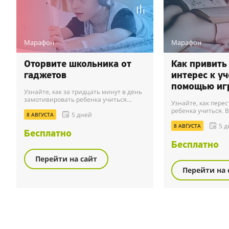
Марафон
Марафон
Оторвите школьника от
Как привить
гаджетов
интерес к уч
помощью иг
Узнайте, как за тридцать минут в день
практик для
замотивировать ребенка учиться
Узнайте, как перес
осознанно и с удовольствием и,
ребенка учиться. 
5 дней
наконец, перестаньте сидеть над
8 АВГУСТА
благодаря которой
домашкой и займите...
5 д
повысится успевае
8 АВГУСТА
Бесплатно
интерес к учеб...
Бесплатно
Перейти на сайт
Перейти на 