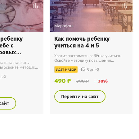
Марафон
 ребенку
Как помочь ребенку
ебе с
учиться на 4 и 5
ровых
Хватит заставлять ребёнка учиться.
 мозга
Освойте методику повышения
тать заставлять
успеваемости, интереса к учебе и
Вы освоите методику,
5 дней
самостоятельности за 15 минут в день.
ИДЕТ НАБОР
 у школьника
ней
мость, проснется
490 ₽
790 ₽
– 38%
Перейти на сайт
сайт