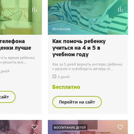
Интенсив
 телефона
Как помочь ребенку
ценки лучше
учиться на 4 и 5 в
учебном году
атить время ребенка
 и решить все
Как за 5 дней вернуть интерес ребёнка
ой.
к урокам и освободить вечера от
 дней
истерик и ссор из-за домашки.
5 дней
Бесплатно
сайт
Перейти на сайт
ВОСПИТАНИЕ ДЕТЕЙ