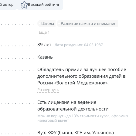
й автор
Высокий рейтинг
Школа
Развитие памяти и внимания
Еще 1
39 лет
Дата рождения: 04.03.1987
Казань
Обладатель премии за лучшее пособие
дополнительного образования детей в
России «Золотой Медвежонок».
Развернуть
Есть лицензия на ведение
образовательной деятельности
Можно вернуть до 13% стоимости курса, оформив
налоговый вычет
Вуз: КФУ (бывш. КГУ им. Ульянова-