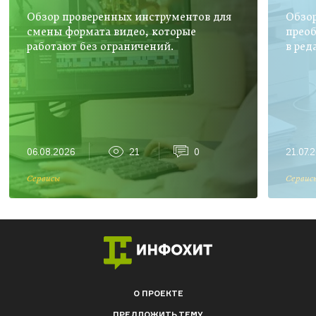
Обзор проверенных инструментов для
Обзор
смены формата видео, которые
преоб
работают без ограничений.
в ред
06.08.2026
21
0
21.07.
Сервисы
Сервис
О ПРОЕКТЕ
ПРЕДЛОЖИТЬ ТЕМУ