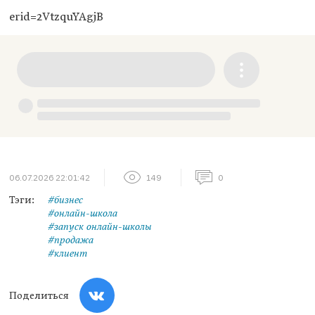
erid=2VtzquYAgjB
06.07.2026 22:01:42
149
0
Тэги:
#бизнес
#онлайн-школа
#запуск онлайн-школы
#продажа
#клиент
Поделиться