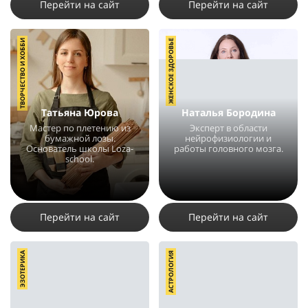
Перейти на сайт
Перейти на сайт
ТВОРЧЕСТВО И ХОББИ
ЖЕНСКОЕ ЗДОРОВЬЕ
Татьяна Юрова
Наталья Бородина
Мастер по плетению из
Эксперт в области
бумажной лозы.
нейрофизиологии и
Основатель школы Loza-
работы головного мозга.
school.
9005
17
2
4224
16
2
Перейти на сайт
Перейти на сайт
ЭЗОТЕРИКА
АСТРОЛОГИЯ