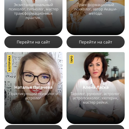
Экзистанциональный
Трансформационый
психолог, гипнолог, мастер
психолог, автор Акаши-
трансформационных
метода.
практик.
50652
29
7
14734
10
9
Перейти на сайт
Перейти на сайт
ЭЗОТЕРИКА
ТАРО
Наталья Пугачева
Алена Ласка
Практикующий психолог и
Таролог, рунолог, астролог,
астролог.
астропсихолог, эзотерик,
мастер рейки.
11693
7
2
22436
150
6