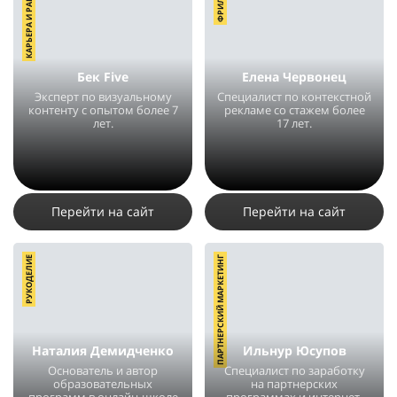
КАРЬЕРА И РАБОТА
ФРИЛАНС
Бек Five
Елена Червонец
Эксперт по визуальному
Специалист по контекстной
контенту с опытом более 7
рекламе со стажем более
лет.
17 лет.
11797
20
3
28371
315
1
Перейти на сайт
Перейти на сайт
РУКОДЕЛИЕ
ПАРТНЕРСКИЙ МАРКЕТИНГ
Наталия Демидченко
Ильнур Юсупов
Основатель и автор
Специалист по заработку
образовательных
на партнерских