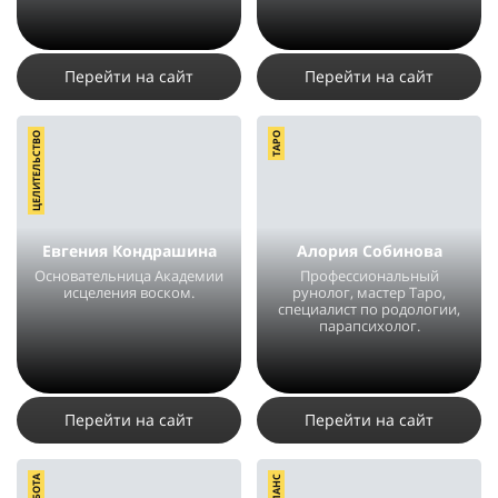
5620
3
2
5065
3
2
Перейти на сайт
Перейти на сайт
ЦЕЛИТЕЛЬСТВО
ТАРО
Евгения Кондрашина
Алория Собинова
Основательница Академии
Профессиональный
исцеления воском.
рунолог, мастер Таро,
специалист по родологии,
парапсихолог.
15890
16
5
26803
50
3
Перейти на сайт
Перейти на сайт