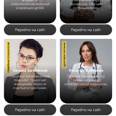
в области
химических наук,
нейропсихологической
профессор. Обучает
коррекции детей.
нутрициологии.
12041
5
2
83977
19
2
Перейти на сайт
Перейти на сайт
СЕМЕЙНАЯ ПСИХОЛОГИЯ
ЗДОРОВОЕ ПИТАНИЕ
Оксана Бачинская
Наталья Зубарева
Сексолог и клинический
Практикующий доктор
психолог. Помогает
превентивной и
женщинам обрести
интегративной медицины.
счастье и гармонию.
77822
21
6
95849
24
3
Перейти на сайт
Перейти на сайт