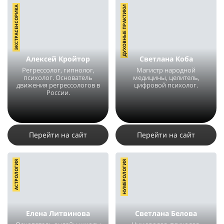
ЭКСТРАСЕНСОРИКА
ДУХОВНЫЕ ПРАКТИКИ
Алексей Кройтор
Светлана Коба
Регрессолог, гипнолог,
Магистр народной
психолог. Основатель
медицины, целитель,
движения регрессологов в
цифровой психолог.
России.
5058
31
4
42260
24
4
Перейти на сайт
Перейти на сайт
АСТРОЛОГИЯ
НУМЕРОЛОГИЯ
Елена Литвинова
Светлана Белова