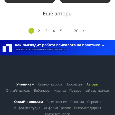
Ещё авторы
1
2
3
4
5
...
20
Как выглядит работа психолога на практике
*Реклама. ООО «Психодемия». ИНН 9723032427
Ученикам
Каталог курсов
Профессии
Авторы
Онлайн-школы
Вебинары
Журнал
Подарочный сертификат
Онлайн-школам
Размещение
Реклама
Сервисы
ИнфоХит.Студия
ИнфоХит.Трафик
ИнфоХит.Директ
ИнфоХит.Блоги