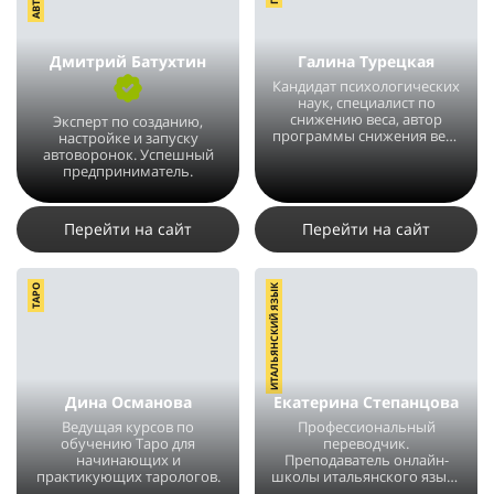
Дмитрий Батухтин
Галина Турецкая
Кандидат психологических
наук, специалист по
снижению веса, автор
Эксперт по созданию,
программы снижения веса
настройке и запуску
без диет.
автоворонок. Успешный
предприниматель.
78014
32
2
99064
17
1
Перейти на сайт
Перейти на сайт
ТАРО
ИТАЛЬЯНСКИЙ ЯЗЫК
Дина Османова
Екатерина Степанцова
Ведущая курсов по
Профессиональный
обучению Таро для
переводчик.
начинающих и
Преподаватель онлайн-
практикующих тарологов.
школы итальянского языка
Magnitalia.