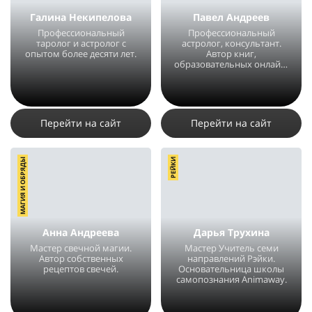
Галина Некипелова
Павел Андреев
Профессиональный
Профессиональный
таролог и астролог с
астролог, консультант.
опытом более десяти лет.
Автор книг,
образовательных онлайн-
курсов и вебинаров.
4418
24
9
33316
18
4
Перейти на сайт
Перейти на сайт
МАГИЯ И ОБРЯДЫ
РЕЙКИ
Анна Андреева
Дарья Трухина
Мастер свечной магии.
Мастер Учитель семи
Автор собственных
направлений Рэйки.
рецептов свечей.
Основательница школы
самопознания Animaway.
7418
62
4