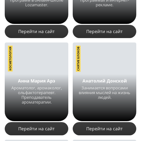
программ в онлайн-школе
программах и интернет-
Lozamaster.
рекламе.
4496
3
2
20290
15
20
Перейти на сайт
Перейти на сайт
КОСМЕТОЛОГИЯ
СНЯТИЕ БЛОКОВ
Анна Мария Арэ
Анатолий Донской
Ароматолог, аромаколог,
Занимается вопросами
ольфактотерапевт.
влияния мыслей на жизнь
Преподаватель
людей.
ароматерапии.
115000
24
10
15464
14
16
Перейти на сайт
Перейти на сайт