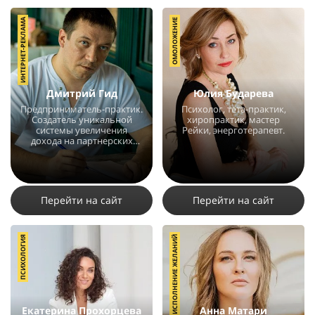
ИНТЕРНЕТ-РЕКЛАМА
ОМОЛОЖЕНИЕ
Дмитрий Гид
Юлия Бударева
Предприниматель-практик.
Психолог, тета-практик,
Создатель уникальной
хиропрактик, мастер
системы увеличения
Рейки, энерготерапевт.
дохода на партнерских
программах.
24772
16
2
20606
36
7
Перейти на сайт
Перейти на сайт
ПСИХОЛОГИЯ
ИСПОЛНЕНИЕ ЖЕЛАНИЙ
Екатерина Прохорцева
Анна Матари