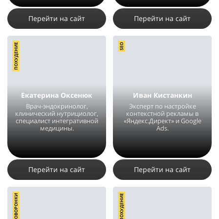
32302
141
12
Перейти на сайт
Перейти на сайт
ПОХУДЕНИЕ
SEO
Екатерина Оксенюк
Иван Кистанкин
Врач-эндокринолог,
Эксперт по настройке
клинический нутрициолог,
контекстной рекламы в
специалист интегративной
«Яндекс.Директ» и Google
медицины.
Ads.
23738
32
13
3802
14
1
Перейти на сайт
Перейти на сайт
АВТОВОРОНКИ
ПОХУДЕНИЕ