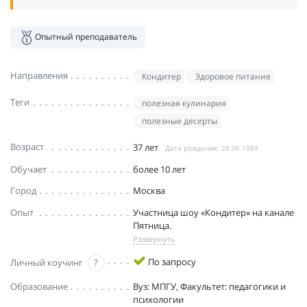
Опытный преподаватель
Направления
Кондитер
Здоровое питание
Теги
полезная кулинария
полезные десерты
Возраст
37 лет
Дата рождения: 28.06.1989
Обучает
более 10 лет
Город
Москва
Опыт
Участница шоу «Кондитер» на канале
Пятница.
Развернуть
По запросу
Личный коучинг
?
Образование
Вуз: МПГУ, Факультет: педагогики и
психологии