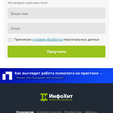
Или войдите через ваш email
Ваше имя
Email
Принимаю
условия обработки
персональных данных
Получить
Как выглядит работа психолога на практике
*Реклама. ООО «Психодемия». ИНН 9723032427
Ученикам
Каталог курсов
Профессии
Авторы