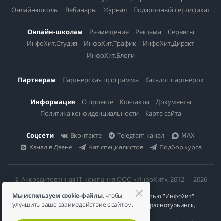
Онлайн-школы
Вебинары
Журнал
Подарочный сертификат
Онлайн-школам
Размещение
Реклама
Сервисы
ИнфоХит.Студия
ИнфоХит.Трафик
ИнфоХит.Директ
ИнфоХит.Блоги
Партнерам
Партнерская программа
Каталог партнёрок
Информация
О проекте
Контакты
Документы
Политика конфиденциальности
Карта сайта
Соцсети
Вконтакте
Telegram-канал
MAX
Канал в Дзене
Чат специалистов
Подбор курса
© Аккредитованная IT-компания ООО «ИнфоХит», 2012 — 2026
Мы используем cookie-файлы
, чтобы
Общество с ограниченной ответственностью "ИнфоХит"
улучшить ваше взаимодействие с сайтом.
624446, Россия, Свердловская область, г. Краснотурьинск,
ул Урожайная, д. 3