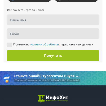
Самое главное – я подружилась со здоровым питание, узнала
основной подход, много новых и полезных рецептов.
Или войдите через ваш email
Кардинально поменялся продуктовый набор в моем
холодильнике, многие продукты были задействованы мною в
Ваше имя
приготовлении пищи впервые и это не может не радовать, т.к.
до этого я считала здоровое питание чем-то скудным,
однотонным, а тут такое разнообразие красок и вкусов.
Email
4. Результат – минус 4 кг веса, открытие новых вкусов и
Принимаю
условия обработки
персональных данных
ощущений, радость от осознанности и гармонии. Обязательно
продолжу поддерживать эти прекрасные начинания в
Получить
повседневной жизни.
БЛАГОДАРЮ за чудесную программу и замечательную
поддержку!
Станьте онлайн-турагентом с нуля
*Реклама. ИП Морозенко А.С. ИНН 027612084468. ERID: 2Vtzqxb6Sh8