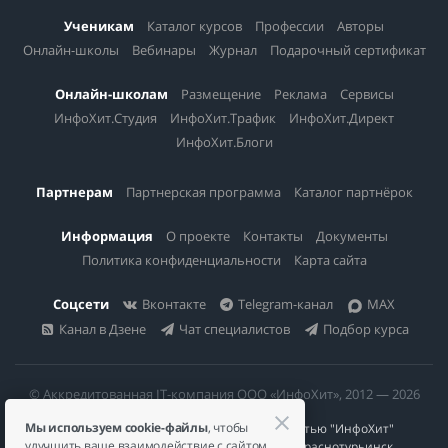
Ученикам
Каталог курсов
Профессии
Авторы
Онлайн-школы
Вебинары
Журнал
Подарочный сертификат
Онлайн-школам
Размещение
Реклама
Сервисы
ИнфоХит.Студия
ИнфоХит.Трафик
ИнфоХит.Директ
ИнфоХит.Блоги
Партнерам
Партнерская программа
Каталог партнёрок
Информация
О проекте
Контакты
Документы
Политика конфиденциальности
Карта сайта
Соцсети
Вконтакте
Telegram-канал
MAX
Канал в Дзене
Чат специалистов
Подбор курса
© Аккредитованная IT-компания ООО «ИнфоХит», 2012 — 2026
Мы используем cookie-файлы
, чтобы
Общество с ограниченной ответственностью "ИнфоХит"
улучшить ваше взаимодействие с сайтом.
624446, Россия, Свердловская область, г. Краснотурьинск,