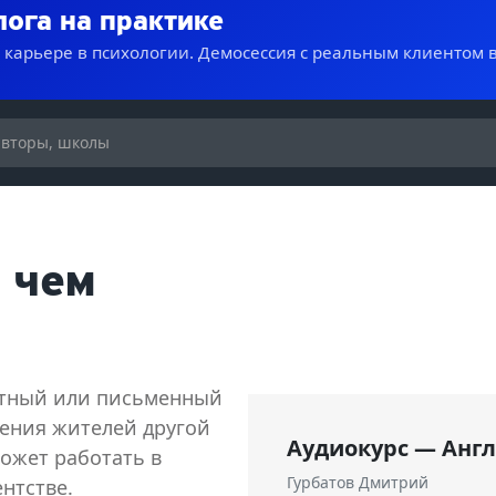
лога на практике
о карьере в психологии. Демосессия с реальным клиентом 
, чем
стный или письменный
дения жителей другой
Аудиокурс — Анг
ожет работать в
Гурбатов Дмитрий
нтстве.