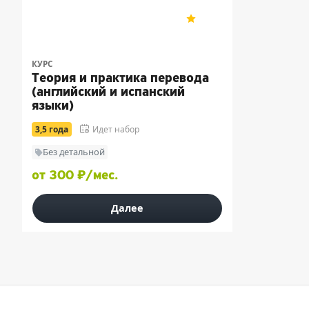
Университет «Синергия»
5
9
КУРС
Теория и практика перевода
(английский и испанский
языки)
3,5 года
Идет набор
Без детальной
от 300 ₽/мес.
Далее