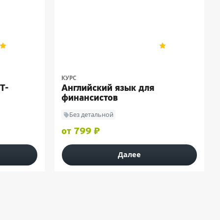
Skyeng
4.9
162
4.9
162
КУРС
T-
Английский язык для
финансистов
Без детальной
от 799 ₽
Далее