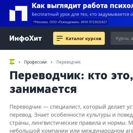
Как выглядит работа психо
Бесплатный урок для тех, кто задумывается 
*Реклама. ООО «Психодемия». ИНН 9723032427
Каталог курсов
Профессии
Переводчик
Переводчик: кто это
занимается
Переводчик — специалист, который делает у
перевод. Знает особенности культуры и пове
страны, лингвистические правила и нормы. М
небольшой компании или международном аге