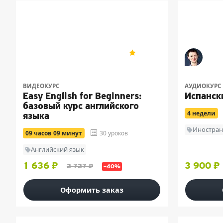
RHYTHM ENGLISH
Дмит
4.8
8
ВИДЕОКУРС
АУДИОКУРС
Easy English for Beginners:
Испанск
базовый курс английского
4 недели
языка
Иностран
09 часов 09 минут
30 уроков
Английский язык
1 636 ₽
3 900 ₽
2 727 ₽
–40%
Оформить заказ