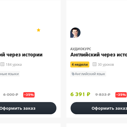
рий Гурбатов
Дмитрий Гурбатов
4.2
18
АУДИОКУРС
ий через истории
Английский через ист
184 урока
4 недели
30 уроков
ные языки
Английский язык
6 391 ₽
6 000 ₽
9 833 ₽
–35%
–35%
Оформить заказ
Оформить зака