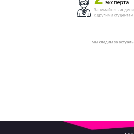
2
эксперта
Занимайтесь индивид
с другими студентам
Мы следим за актуаль