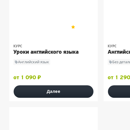
Skyeng
Skyeng
4.9
162
КУРС
КУРС
Уроки английского языка
Английск
Английский язык
Без дета
от 1 090 ₽
от 1 290
Далее