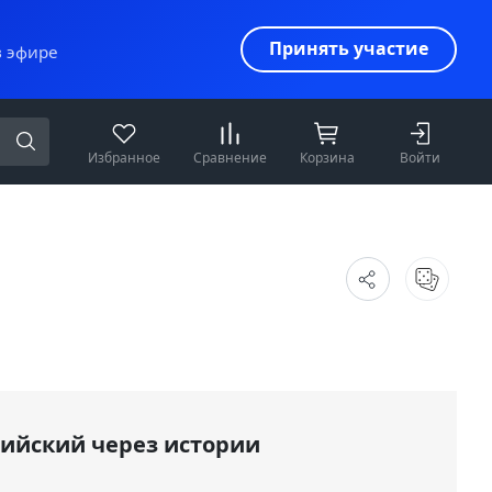
Принять участие
в эфире
Избранное
Сравнение
Корзина
Войти
лийский через истории