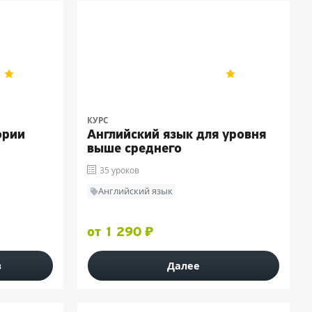
Skyeng
4.2
18
4.9
162
КУРС
ории
Английский язык для уровня
выше среднего
35 уроков
Английский язык
от 1 290 ₽
з
Далее