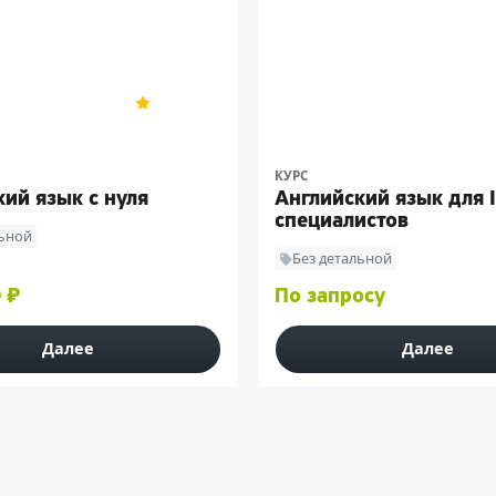
Skyeng
4.9
162
КУРС
ий язык с нуля
Английский язык для I
специалистов
льной
Без детальной
 ₽
По запросу
Далее
Далее