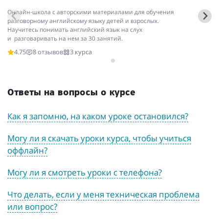
Со
Онлайн-школа с авторскими материалами для обучения
Об
разговорному английскому языку детей и взрослых.
яз
Научитесь понимать английский язык на слух
и разговаривать на нем за 30 занятий.
4.75
8 отзывов
3 курса
Ответы на вопросы о курсе
Как я запомню, на каком уроке остановился?
Могу ли я скачать уроки курса, чтобы учиться
оффлайн?
Могу ли я смотреть уроки с телефона?
Что делать, если у меня техническая проблема
или вопрос?