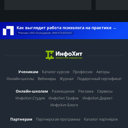
Как выглядит работа психолога на практике
*Реклама. ООО «Психодемия». ИНН 9723032427
Ученикам
Каталог курсов
Профессии
Авторы
Онлайн-школы
Вебинары
Журнал
Подарочный сертификат
Онлайн-школам
Размещение
Реклама
Сервисы
ИнфоХит.Студия
ИнфоХит.Трафик
ИнфоХит.Директ
ИнфоХит.Блоги
Партнерам
Партнерская программа
Каталог партнёрок