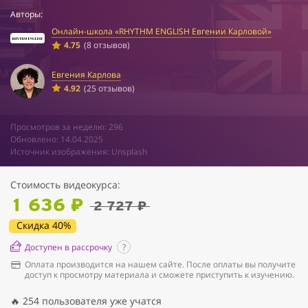
Авторы:
Онлайн-школа «RHYTHM ENGLISH Евгении Карловой»
4.75
(8 отзывов)
Евгения Карлова
4.92
(25 отзывов)
Просмотров за неделю: 296
Обновлено: 14.04.2025
Источник изображения: Unsplash
Стоимость видеокурса:
1 636 ₽
2 727 ₽
Скидка 40%
Доступен в рассрочку
?
Оплата производится на нашем сайте. После оплаты вы получите
доступ к просмотру материала и сможете приступить к изучению.
🔥 254 пользователя уже учатся