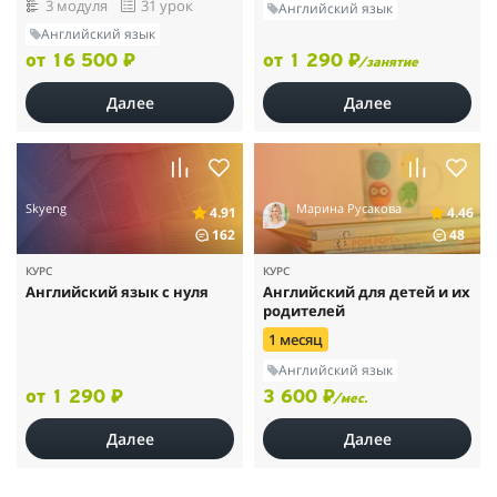
3 модуля
31 урок
Английский язык
Английский язык
от 16 500 ₽
от 1 290 ₽
/занятие
Далее
Далее
Skyeng
Марина Русакова
4.91
4.46
162
48
КУРС
КУРС
Английский язык с нуля
Английский для детей и их
родителей
1 месяц
Английский язык
от 1 290 ₽
3 600 ₽
/мес.
Далее
Далее