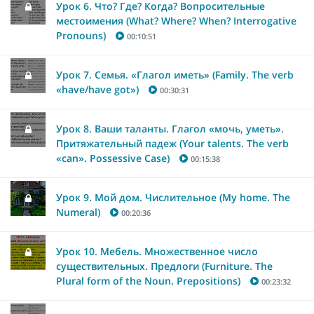
Урок 6. Что? Где? Когда? Вопросительные
местоимения (What? Where? When? Interrogative
Pronouns)
00:10:51
Урок 7. Семья. «Глагол иметь» (Family. The verb
«have/have got»)
00:30:31
Урок 8. Ваши таланты. Глагол «мочь, уметь».
Притяжательный падеж (Your talents. The verb
«can». Possessive Case)
00:15:38
Урок 9. Мой дом. Числительное (My home. The
Numeral)
00:20:36
Урок 10. Мебель. Множественное число
существительных. Предлоги (Furniture. The
Plural form of the Noun. Prepositions)
00:23:32