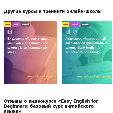
Другие курсы и тренинги онлайн-школы
– 40%
653 ₽
1 089 ₽
– 40%
1 999 ₽
3 332 ₽
Видеокурс «Грамматика с
Аудиокурс «Разговорный
мышками для начальной
английский для начальной
школы: Nice Grammar with
школы: Easy English for
Mice»
School with Frida Frog»
Английский язык
Английский для детей
Отзывы о видеокурсе «Easy English for
Beginners: базовый курс английского
языка»