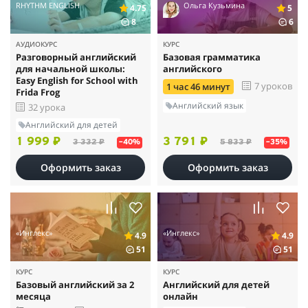
RHYTHM ENGLISH
Ольга Кузьмина
4.75
5
8
6
АУДИОКУРС
КУРС
Разговорный английский
Базовая грамматика
для начальной школы:
английского
Easy English for School with
7 уроков
1 час 46 минут
Frida Frog
Английский язык
32 урока
Английский для детей
1 999 ₽
3 791 ₽
3 332 ₽
5 833 ₽
–40%
–35%
Оформить заказ
Оформить заказ
«Инглекс»
«Инглекс»
4.9
4.9
51
51
КУРС
КУРС
Базовый английский за 2
Английский для детей
месяца
онлайн