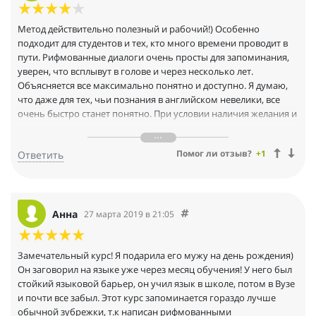
Метод действительно полезный и рабочий!) Особенно
подходит для студентов и тех, кто много времени проводит в
пути. Рифмованные диалоги очень просты для запоминания,
уверен, что всплывут в голове и через несколько лет.
Объясняется все максимально понятно и доступно. Я думаю,
что даже для тех, чьи познания в английском невелики, все
очень быстро станет понятно. При условии наличия желания и
готовности прилагать усилия, разговорный уровень языка
быстро покорится. Курс Евгении Леонидовны определенно
Помог ли отзыв?
+1
Ответить
заслуживает вашего внимания!
Анна
27 марта 2019 в 21:05
Замечательный курс! Я подарила его мужу на день рождения)
Он заговорил на языке уже через месяц обучения! У него был
стойкий языковой барьер, он учил язык в школе, потом в Вузе
и почти все забыл. Этот курс запоминается гораздо лучше
обычной зубрежки, т.к написан рифмованными