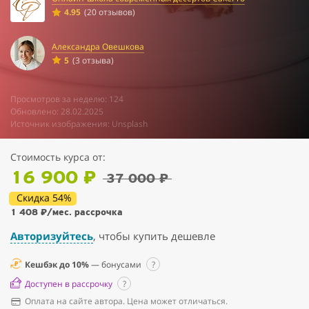
4.95
(20 отзывов)
Александра Овешкова
5
(3 отзыва)
Просмотров за неделю: 124
Обновлено: 28.02.2025
Источник изображения: Unsplash
Стоимость курса от:
16 900 ₽
37 000 ₽
Скидка 54%
1 408 ₽
/мес. рассрочка
Авторизуйтесь
, чтобы купить дешевле
Кешбэк до 10%
— бонусами
?
Доступен в рассрочку
?
Оплата на сайте автора. Цена может отличаться.