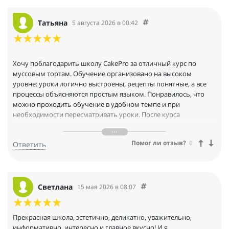
Татьяна
5 августа 2026 в 00:42
Хочу поблагодарить школу CakePro за отличный курс по
муссовым тортам. Обучение организовано на высоком
уровне: уроки логично выстроены, рецепты понятные, а все
процессы объясняются простым языком. Понравилось, что
можно проходить обучение в удобном темпе и при
необходимости пересматривать уроки. После курса
значительно выросла уверенность в своих навыках, а торты
стали выглядеть более профессионально. С удовольствием
Помог ли отзыв?
0
Ответить
рекомендую этот курс всем, кто хочет освоить современные
десерты.
Светлана
15 мая 2026 в 08:07
Прекрасная школа, эстетично, деликатно, уважительно,
информативно, интересно и главное вкусно! И я