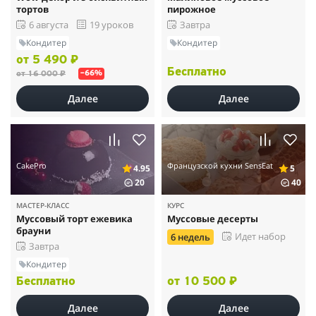
тортов
пирожное
6 августа
19 уроков
Завтра
Кондитер
Кондитер
от 5 490 ₽
Бесплатно
от 16 000 ₽
–66%
Далее
Далее
CakePro
Французской кухни SensEat
4.95
5
20
40
МАСТЕР-КЛАСС
КУРС
Муссовый торт ежевика
Муссовые десерты
брауни
Идет набор
6 недель
Завтра
Кондитер
Бесплатно
от 10 500 ₽
Далее
Далее