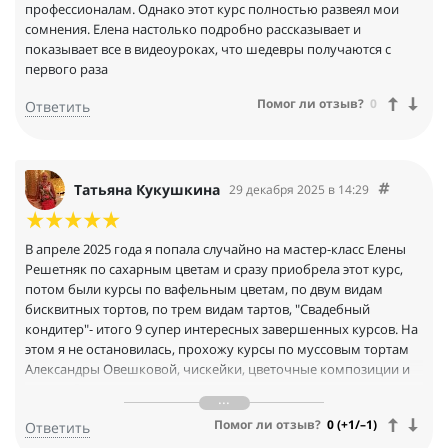
профессионалам. Однако этот курс полностью развеял мои
сомнения. Елена настолько подробно рассказывает и
показывает все в видеоуроках, что шедевры получаются с
первого раза
Помог ли отзыв?
0
Ответить
Татьяна Кукушкина
29 декабря 2025 в 14:29
В апреле 2025 года я попала случайно на мастер-класс Елены
Решетняк по сахарным цветам и сразу приобрела этот курс,
потом были курсы по вафельным цветам, по двум видам
бисквитных тортов, по трем видам тартов, "Свадебный
кондитер"- итого 9 супер интересных завершенных курсов. На
этом я не остановилась, прохожу курсы по муссовым тортам
Александры Овешковой, чискейки, цветочные композиции и
другие. Все они просто огонь, все получается с первого раза,
потому что очень хорошие техкарты с выверенными до
Помог ли отзыв?
0 (+1/–1)
Ответить
грамма ингредиентами, очень подробные профессионально