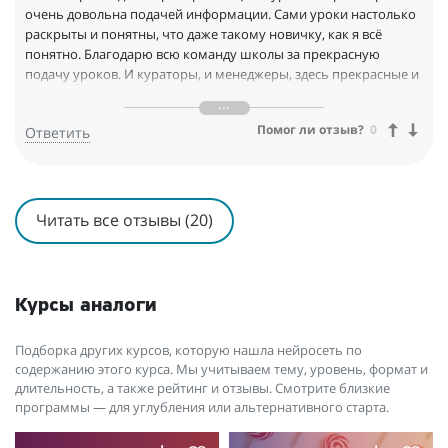
очень довольна подачей информации. Сами уроки настолько
раскрыты и понятны, что даже такому новичку, как я всё
понятно. Благодарю всю команду школы за прекрасную
подачу уроков. И кураторы, и менеджеры, здесь прекрасные и
отзывчивые. Очень быстро реагируют на любую ситуацию и
помогают мгновенно. Однозначно это лучшая школа
Помог ли отзыв?
0
Ответить
кондитеров. Рекомендую всем. Не пожалеете. ❤️‍
Читать все отзывы (20)
Курсы аналоги
Подборка других курсов, которую нашла нейросеть по
содержанию этого курса. Мы учитываем тему, уровень, формат и
длительность, а также рейтинг и отзывы. Смотрите близкие
программы — для углубления или альтернативного старта.