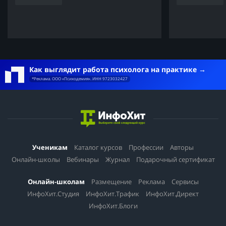
Как выглядит работа психолога на практике
*Реклама. ООО «Психодемия». ИНН 9723032427
Ученикам
Каталог курсов
Профессии
Авторы
Онлайн-школы
Вебинары
Журнал
Подарочный сертификат
Онлайн-школам
Размещение
Реклама
Сервисы
ИнфоХит.Студия
ИнфоХит.Трафик
ИнфоХит.Директ
ИнфоХит.Блоги