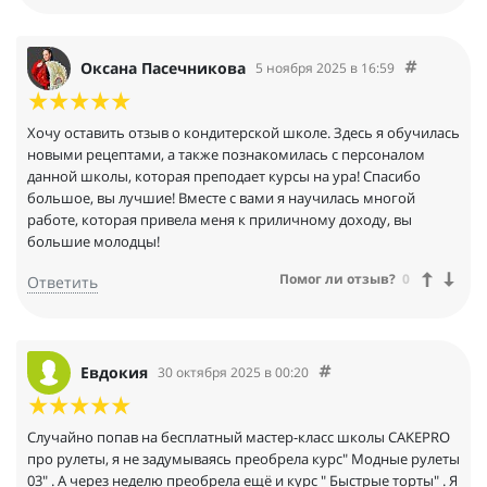
отснятые видеоуроки и оперативная помощь наших милых
кураторов и друзей в чате. По каждому курсу свой отдельный
очень информативный чат. Мастер-классы наших
преподавателей с участием Максима и Дениса Жарковых
Оксана Пасечникова
5 ноября 2025 в 16:59
заряжают энергией и я не могу удержаться: приобретаю все
новые и новые курсы. Один курс "Пасха для гурманов"
заморозила до февраля и несколько курсов пытаюсь
Хочу оставить отзыв о кондитерской школе. Здесь я обучилась
закончить. За каждый урок и каждый курс начисляются
новыми рецептами, а также познакомилась с персоналом
бонусы, которые можно использовать для покупки новых
данной школы, которая преподает курсы на ура! Спасибо
курсов. Спасибо всей команде за чудесную школу! Вы-лучшие!
большое, вы лучшие! Вместе с вами я научилась многой
Рекомендую вас всем друзьям и знакомым! Поздравляю весь
работе, которая привела меня к приличному доходу, вы
коллектив с наступающим Новым годом! Пусть он подарит
большие молодцы!
здоровье, чудесное настроение и нескончаемый поток новых
Помог ли отзыв?
0
Ответить
интересных курсов! Так держать, CakePro!!!
Евдокия
30 октября 2025 в 00:20
Случайно попав на бесплатный мастер-класс школы CAKEPRO
про рулеты, я не задумываясь преобрела курс" Модные рулеты
03" . А через неделю преобрела ещё и курс " Быстрые торты" . Я