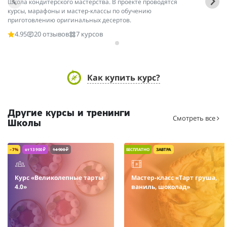
Школа кондитерского мастерства. В проекте проводятся
и 
курсы, марафоны и мастер-классы по обучению
об
приготовлению оригинальных десертов.
4.95
20 отзывов
7 курсов
Как купить курс?
Другие курсы и тренинги
Смотреть все
Школы
– 7%
от 13 900 ₽
14 900 ₽
БЕСПЛАТНО
ЗАВТРА
Курс «Великолепные тарты
Мастер-класс «Тарт груша,
4.0»
ваниль, шоколад»