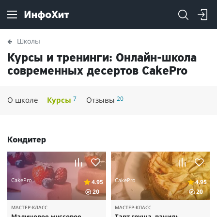
Школы
Курсы и тренинги: Онлайн-школа
современных десертов CakePro
7
20
О школе
Курсы
Отзывы
Кондитер
CakePro
CakePro
4.95
4.95
20
20
МАСТЕР-КЛАСС
МАСТЕР-КЛАСС
Малиновое муссовое
Тарт груша, ваниль,