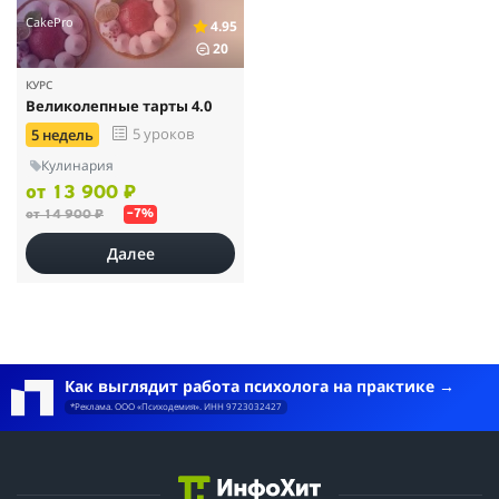
CakePro
4.95
20
КУРС
Великолепные тарты 4.0
5 уроков
5 недель
Кулинария
от 13 900 ₽
от 14 900 ₽
–7%
Далее
Как выглядит работа психолога на практике
*Реклама. ООО «Психодемия». ИНН 9723032427