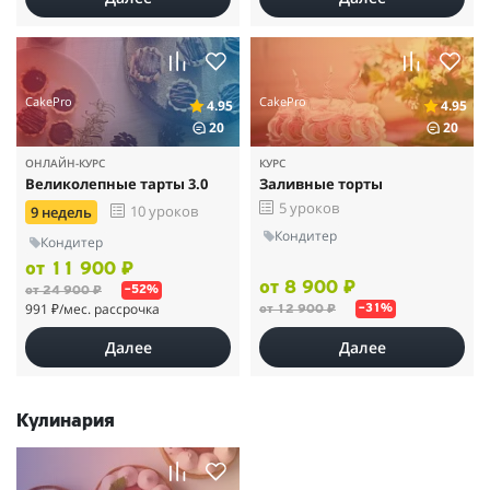
CakePro
CakePro
4.95
4.95
20
20
ОНЛАЙН-КУРС
КУРС
Великолепные тарты 3.0
Заливные торты
5 уроков
10 уроков
9 недель
Кондитер
Кондитер
от 11 900 ₽
от 8 900 ₽
от 24 900 ₽
–52%
991 ₽
/мес. рассрочка
от 12 900 ₽
–31%
Далее
Далее
Кулинария