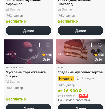
пирожное
шоколад
Завтра
Завтра
Кондитер
Кондитер
Бесплатно
Бесплатно
Далее
Далее
CakePro
CakePro
4.95
4.95
20
20
МАСТЕР-КЛАСС
КУРС
Муссовый торт ежевика
Создание муссовых тортов
брауни
3 модуля
9 недель
Завтра
Кондитер
Кондитер
от 16 900 ₽
от 37 000 ₽
–54%
Бесплатно
1 408 ₽
/мес. рассрочка
Далее
Далее