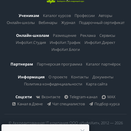
Ученикам
Каталог курсов
Профессии
Авторы
Онлайн-школы
Вебинары
Журнал
Подарочный сертификат
Онлайн-школам
Размещение
Реклама
Сервисы
ИнфоХит.Студия
ИнфоХит.Трафик
ИнфоХит.Директ
ИнфоХит.Блоги
Партнерам
Партнерская программа
Каталог партнёрок
Информация
О проекте
Контакты
Документы
Политика конфиденциальности
Карта сайта
Соцсети
Вконтакте
Telegram-канал
MAX
Канал в Дзене
Чат специалистов
Подбор курса
© Аккредитованная IT-компания ООО «ИнфоХит», 2012 — 2026