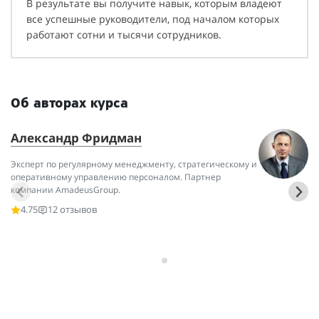
В результате вы получите навык, которым владеют
все успешные руководители, под началом которых
работают сотни и тысячи сотрудников.
Об авторах курса
Александр Фридман
О
Эксперт по регулярному менеджменту, стратегическому и
Ме
оперативному управлению персоналом. Партнер
об
компании AmadeusGroup.
бл
вы
4.75
12 отзывов
ви
по