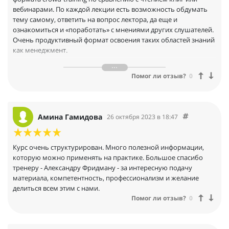
вебинарами. По каждой лекции есть возможность обдумать
тему самому, ответить на вопрос лектора, да еще и
ознакомиться и «поработать» с мнениями других слушателей.
Очень продуктивный формат освоения таких областей знаний
как менеджмент.
В моей компании, мне удалось применить полученные знания
уже начиная со второго месяца обучения! Планирую
Помог ли отзыв?
0
продолжить изучение следующих учебных модулей от
Александра Фридмана.
Амина Гамидова
26 октября 2023 в 18:47
Курс очень структурирован. Много полезной информации,
которую можно применять на практике. Большое спасибо
тренеру - Александру Фридману - за интересную подачу
материала, компетентность, профессионализм и желание
делиться всем этим с нами.
Помог ли отзыв?
0