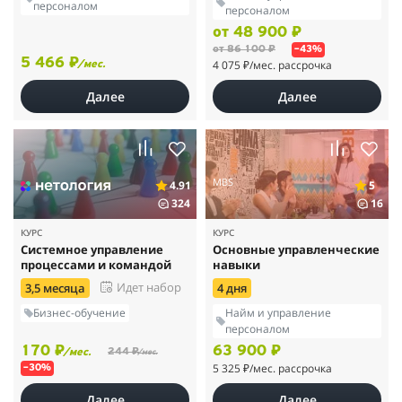
персоналом
персоналом
от 48 900 ₽
от 86 100 ₽
–43%
5 466 ₽
4 075 ₽
/мес. рассрочка
/мес.
Далее
Далее
MBS
4.91
5
324
16
КУРС
КУРС
Системное управление
Основные управленческие
процессами и командой
навыки
Идет набор
3,5 месяца
4 дня
Бизнес-обучение
Найм и управление
персоналом
170 ₽
63 900 ₽
244 ₽
/мес.
/мес.
5 325 ₽
/мес. рассрочка
–30%
Далее
Далее