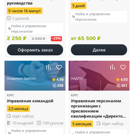
руководства
5 дней
5 часов 16 минут
Найм и управление
5 уроков
персоналом
Найм и управление
персоналом
2 250 ₽
от 65 500 ₽
3 000 ₽
–25%
Оформить заказ
Далее
Академия Эдюсон
НАДПО
4.98
4.93
208
361
КУРС
КУРС
Управление командой
Управление персоналом
организации с
2,5 месяца
присвоением
квалификации «Директор
Идет набор
по персоналу
10 модулей
109 уроков
Идет набор
5 месяцев
Найм и управление
Найм и управление