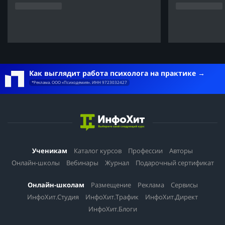
Как выглядит работа психолога на практике
*Реклама. ООО «Психодемия». ИНН 9723032427
Ученикам
Каталог курсов
Профессии
Авторы
Онлайн-школы
Вебинары
Журнал
Подарочный сертификат
Онлайн-школам
Размещение
Реклама
Сервисы
ИнфоХит.Студия
ИнфоХит.Трафик
ИнфоХит.Директ
ИнфоХит.Блоги