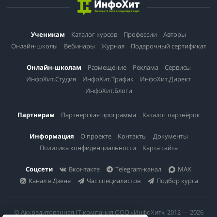
Ученикам
Каталог курсов
Профессии
Авторы
Онлайн-школы
Вебинары
Журнал
Подарочный сертификат
Онлайн-школам
Размещение
Реклама
Сервисы
ИнфоХит.Студия
ИнфоХит.Трафик
ИнфоХит.Директ
ИнфоХит.Блоги
Партнерам
Партнерская программа
Каталог партнёрок
Информация
О проекте
Контакты
Документы
Политика конфиденциальности
Карта сайта
Соцсети
Вконтакте
Telegram-канал
MAX
Канал в Дзене
Чат специалистов
Подбор курса
© Аккредитованная IT-компания ООО «ИнфоХит», 2012 — 2026