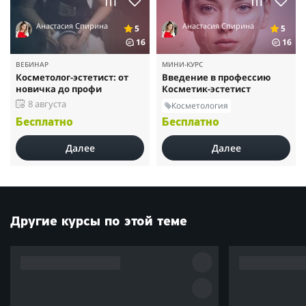
Анастасия Спирина
Анастасия Спирина
5
5
16
16
ВЕБИНАР
МИНИ-КУРС
Косметолог-эстетист: от
Введение в профессию
новичка до профи
Косметик-эстетист
8 августа
Косметология
Бесплатно
Бесплатно
Далее
Далее
Другие курсы по этой теме