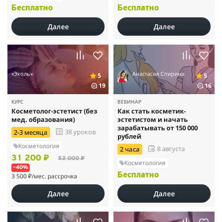
Бесплатно
Бесплатно
Далее
Далее
«Эколь»
Анастасия Спирина
5
5
19
16
КУРС
ВЕБИНАР
Косметолог-эстетист (без
Как стать косметик-
мед. образования)
эстетистом и начать
зарабатывать от 150 000
38 уроков
2-3 месяца
рублей
Косметология
8 августа
2 часа
31 200 ₽
52 000 ₽
Косметология
–40%
Бесплатно
3 500 ₽
/мес. рассрочка
Далее
Далее