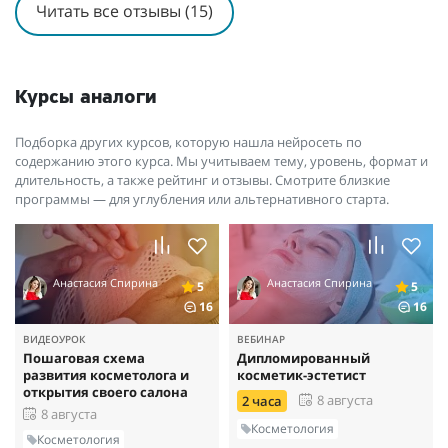
Читать все отзывы (15)
Курсы аналоги
Подборка других курсов, которую нашла нейросеть по
содержанию этого курса. Мы учитываем тему, уровень, формат и
длительность, а также рейтинг и отзывы. Смотрите близкие
программы — для углубления или альтернативного старта.
Анастасия Спирина
Анастасия Спирина
5
5
16
16
ВИДЕОУРОК
ВЕБИНАР
Пошаговая схема
Дипломированный
развития косметолога и
косметик-эстетист
открытия своего салона
8 августа
2 часа
8 августа
Косметология
Косметология