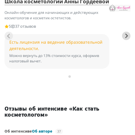
Школа косметологии Анны Гордеевой
А
Онлайн-обучение для начинающих и действующих
Ко
косметологов и косметик-эстетистов.
пр
на
5
37 отзывов
Есть лицензия на ведение образовательной
деятельности.
Можно вернуть до 13% стоимости курса, оформив
налоговый вычет.
Отзывы об интенсиве «Как стать
косметологом»
37
Об интенсиве
Об авторе