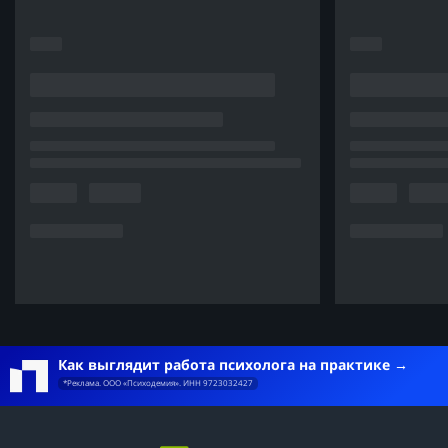
Как выглядит работа психолога на практике
*Реклама. ООО «Психодемия». ИНН 9723032427