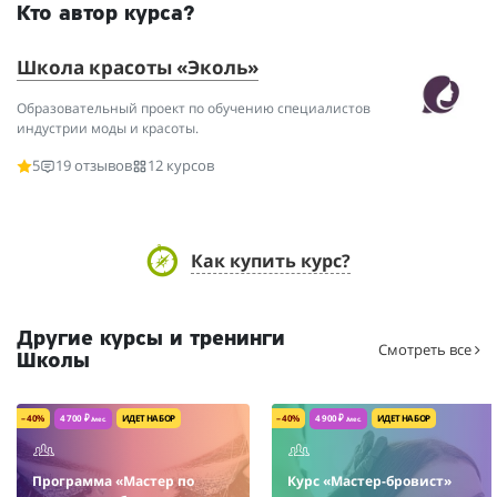
Кто автор курса?
Школа красоты «Эколь»
Образовательный проект по обучению специалистов
индустрии моды и красоты.
5
19 отзывов
12 курсов
Как купить курс?
Другие курсы и тренинги
Смотреть все
Школы
– 40%
4 700 ₽
ИДЕТ НАБОР
– 40%
4 900 ₽
ИДЕТ НАБОР
/мес.
/мес.
Программа «Мастер по
Курс «Мастер-бровист»