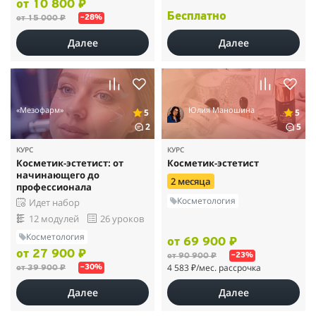
от 10 800 ₽
Бесплатно
от 15 000 ₽
–28%
Далее
Далее
«Мезофарм»
Юлия Маношина
5
5
2
5
КУРС
КУРС
Косметик-эстетист: от
Косметик-эстетист
начинающего до
2 месяца
профессионала
Косметология
Идет набор
12 модулей
26 уроков
Косметология
от 69 900 ₽
от 27 900 ₽
от 90 900 ₽
–23%
4 583 ₽
/мес. рассрочка
от 39 900 ₽
–30%
Далее
Далее