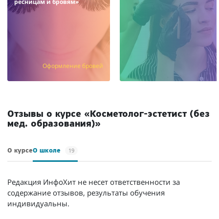
ресницам и бровям»
Оформление бровей
/мес.
/мес.
Отзывы о курсе «Косметолог-эстетист (без
мед. образования)»
19
О курсе
О школе
Редакция ИнфоХит не несет ответственности за
содержание отзывов, результаты обучения
индивидуальны.