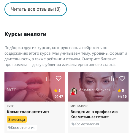
Читать все отзывы (8)
Курсы аналоги
Подборка других курсов, которую нашла нейросеть по
содержанию этого курса. Мы учитываем тему, уровень, формат и
длительность, а также рейтинг и отзывы. Смотрите близкие
программы — для углубления или альтернативного старта.
МУПП
Анастасия Спирина
5
5
47
16
КУРС
МИНИ-КУРС
Косметолог-эстетист
Введение в профессию
Косметик-эстетист
3 месяца
Косметология
Косметология