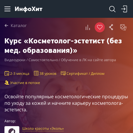
Каталог
Курс «Косметолог-эстетист (без
мед. образования)»
Видеоуроки / Самостоятельно / Обучение в ЛК на сайте автора
2-3 месяца
38 уроков
Сертификат / Диплом
Участие в потоке
Освойте популярные косметологические процедуры
по уходу за кожей и начните карьеру косметолога-
эстетиста.
Автор:
Школа красоты «Эколь»