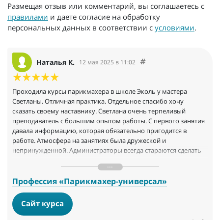
Размещая отзыв или комментарий, вы соглашаетесь с
правилами
и даете согласие на обработку
персональных данных в соответствии с
условиями
.
Наталья К.
12 мая 2025 в 11:02
Проходила курсы парикмахера в школе Эколь у мастера
Светланы. Отличная практика. Отдельное спасибо хочу
сказать своему наставнику. Светлана очень терпеливый
преподаватель с большим опытом работы. С первого занятия
давала информацию, которая обязательно пригодится в
работе. Атмосфера на занятиях была дружеской и
непринужденной. Администраторы всегда стараются сделать
все, чтобы клиенты и ученики остались довольны. До сих пор
не могу поверить, что еще несколько месяцев назад я не знала
как держать правильно парикмахерские ножницы, а сейчас ко
Профессия «Парикмахер-универсал»
мне на стрижку записываются мои подруги.
Сайт курса