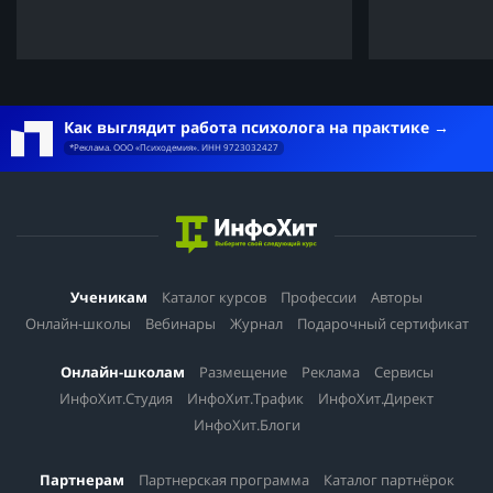
Как выглядит работа психолога на практике
*Реклама. ООО «Психодемия». ИНН 9723032427
Ученикам
Каталог курсов
Профессии
Авторы
Онлайн-школы
Вебинары
Журнал
Подарочный сертификат
Онлайн-школам
Размещение
Реклама
Сервисы
ИнфоХит.Студия
ИнфоХит.Трафик
ИнфоХит.Директ
ИнфоХит.Блоги
Партнерам
Партнерская программа
Каталог партнёрок