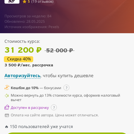
5
(19 отзывов)
Просмотров за неделю: 84
Обновлено: 28.05.2025
Источник изображения: Pexels
Стоимость курса:
31 200 ₽
52 000 ₽
Скидка 40%
3 500 ₽
/мес. рассрочка
Авторизуйтесь
, чтобы купить дешевле
Кешбэк до 10%
— бонусами
?
Можно вернуть до 13% стоимости курса, оформив налоговый
вычет
Доступен в рассрочку
?
Оплата на сайте автора. Цена может отличаться.
🔥 150 пользователей уже учатся