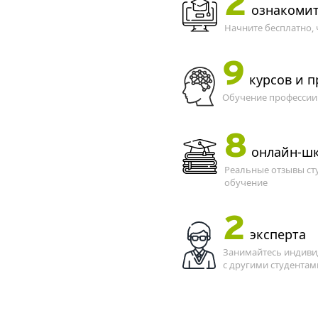
2
ознакомит
Начните бесплатно,
9
курсов и 
Обучение профессии 
8
онлайн-ш
Реальные отзывы ст
обучение
2
эксперта
Занимайтесь индивид
с другими студентам