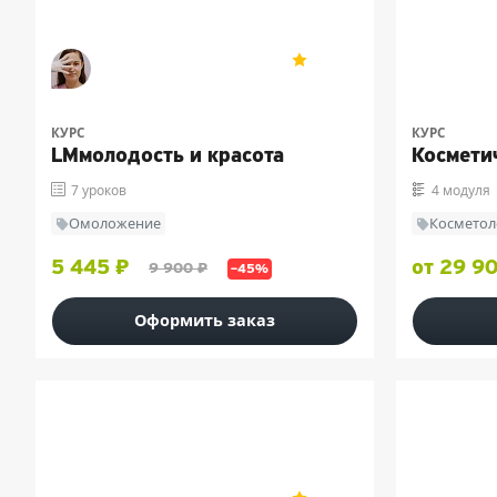
Мария Латышева
«Мезофарм
5
10
КУРС
КУРС
LMмолодость и красота
Космети
7 уроков
4 модуля
Омоложение
Косметол
5 445 ₽
от 29 9
9 900 ₽
–45%
Оформить заказ
«Эколь»
«Мезофарм