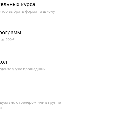
ельных курса
 чтоб выбрать формат и школу
программ
от 200 ₽
кол
удентов, уже прошедших
уально с тренером или в группе
и