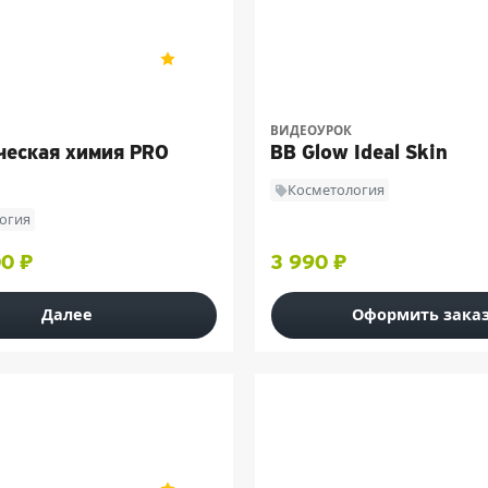
»
Darbor Professional Online
5
2
ВИДЕОУРОК
ческая химия PRO
BB Glow Ideal Skin
Косметология
огия
00 ₽
3 990 ₽
Далее
Оформить зака
»
«Мезофарм»