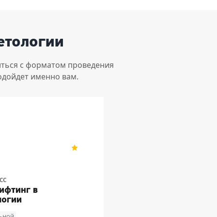
етологии
ться с форматом проведения
одойдет именно вам.
егенеративной
5
2
СС
ифтинг в
логии
льной