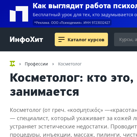
Как выглядит работа психо
Бесплатный урок для тех, кто задумывается 
*Реклама. ООО «Психодемия». ИНН 9723032427
Каталог курсов
Профессии
Косметолог
Косметолог: кто это,
занимается
Косметолог (от греч. «κοσμητικός» —«красота»
— специалист, который ухаживает за кожей ли
устраняет эстетические недостатки. Проводи
процедуры, инъекции, массаж, пилинги, чист