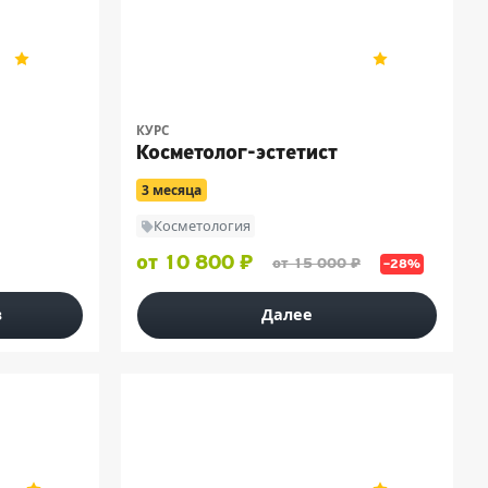
МУПП
4.8
4
5
47
КУРС
Косметолог-эстетист
3 месяца
Косметология
от 10 800 ₽
от 15 000 ₽
–28%
з
Далее
IRS.Academy