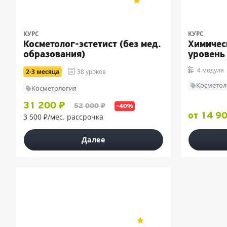
5
19
КУРС
КУРС
Косметолог-эстетист (без мед.
Химичес
образования)
уровень
4 модуля
2-3 месяца
38 уроков
Косметол
Косметология
31 200 ₽
52 000 ₽
–40%
от 14 9
3 500 ₽/мес. рассрочка
Далее
УчМет
5
9