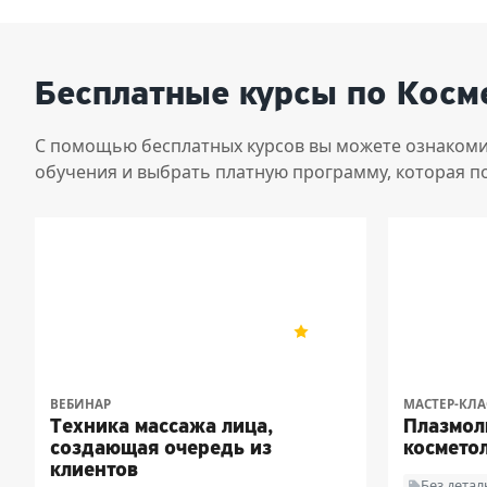
Бесплатные курсы по Косм
С помощью бесплатных курсов вы можете ознакоми
обучения и выбрать платную программу, которая п
«Векторная косметология Ирины
Академия р
5
8
Цветковой»
медицины
ВЕБИНАР
МАСТЕР-КЛА
Техника массажа лица,
Плазмол
создающая очередь из
космето
клиентов
Без дета