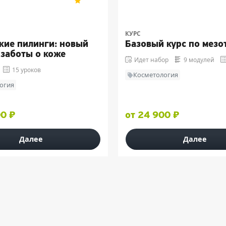
5
2
КУРС
кие пилинги: новый
Базовый курс по мезо
 заботы о коже
Идет набор
9 модулей
15 уроков
Косметология
огия
00 ₽
от 24 900 ₽
Далее
Далее