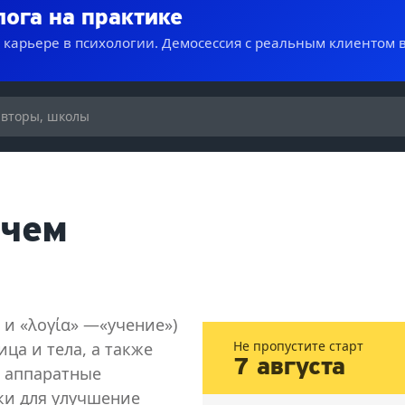
лога на практике
о карьере в психологии. Демосессия с реальным клиентом 
 чем
 и «λογία» —«учение»)
Не пропустите старт
ца и тела, а также
7 августа
т аппаратные
ки для улучшение