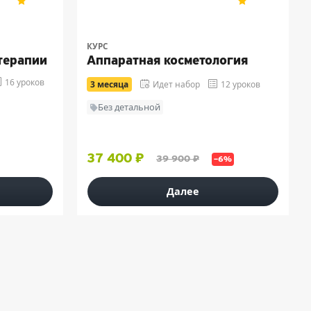
5
2
5
20
КУРС
терапии
Аппаратная косметология
16 уроков
3 месяца
Идет набор
12 уроков
Без детальной
37 400 ₽
39 900 ₽
–6%
Далее