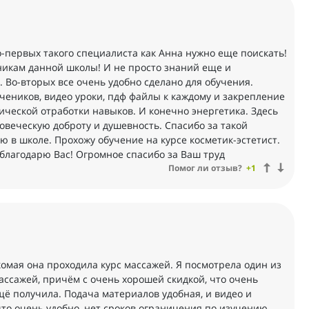
-первых такого специалиста как Анна нужно еще поискать!
еникам данной школы! И не просто знаний еще и
. Во-вторых все очень удобно сделано для обучения.
еников, видео уроки, пдф файлы к каждому и закрепление
ической отработки навыков. И конечно энергетика. Здесь
овеческую доброту и душевность. Спасибо за такой
 в школе. Прохожу обучение на курсе косметик-эстетист.
 благодарю Вас! Огромное спасибо за Ваш труд
Помог ли отзыв?
+1
мая она проходила курс массажей. Я посмотрела один из
ассажей, причём с очень хорошей скидкой, что очень
ё получила. Подача материалов удобная, и видео и
 что очень удобно, нет сроков ограничения по изучению