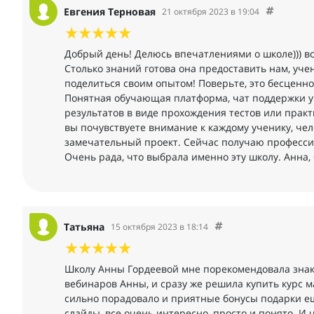
Евгения Терновая
21 октября 2023 в 19:04
Добрый день! Делюсь впечатлениями о школе))) во
Столько знаний готова она предоставить нам, уч
поделиться своим опытом! Поверьте, это бесценно
Понятная обучающая платформа, чат поддержки уч
результатов в виде прохождения тестов или практ
вы почувствуете внимание к каждому ученику, чел
замечательный проект. Сейчас получаю профессию
Очень рада, что выбрала именно эту школу. Анна,
Татьяна
15 октября 2023 в 18:14
Школу Анны Гордеевой мне порекомендовала знако
вебинаров Анны, и сразу же решила купить курс м
сильно порадовало и приятные бонусы подарки ещ
слайды, все очень интересно, просто и понято. И