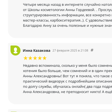
Четыре месяца назад в интернете случайно натол
от Школы косметологии Анны Гордеевой. . Прослу
структурированность информации, все конкретно 
мастер-классы, карбокситерапия..). С удовольств
Благодарю Анну за очень полезные и нужные зна
Инна Казакова
27 февраля 2025 в 21:08
Недавно вспоминала, сколько у меня было сомнени
хотения было больше, чем сомнений и в один прек
Анны Александровны! Вот тут я поняла, что такое
практический видеорук с подробнейшим описанием 
по долгу службы, обучалась онлайн( два года под
Анна Александровна, не преподносит никто! А ещё