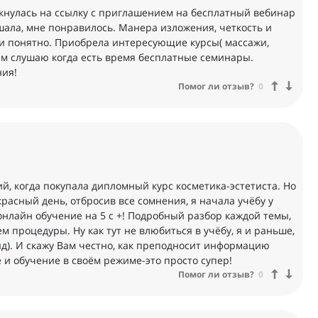
кнулась на ссылку с приглашением на бесплатный вебинар
шала, мне понравилось. Манера изложения, четкость и
и понятно. Приобрела интересующие курсы( массажи,
ием слушаю когда есть время бесплатные семинары.
ния!
Помог ли отзыв?
0
й, когда покупала дипломный курс косметика-эстетиста. Но
расный день, отбросив все сомнения, я начала учёбу у
 онлайн обучение на 5 с +! Подробный разбор каждой темы,
процедуры. Ну как тут не влюбиться в учёбу, я и раньше,
ряд). И скажу Вам честно, как преподносит информацию
 и обучение в своём режиме-это просто супер!
Помог ли отзыв?
0