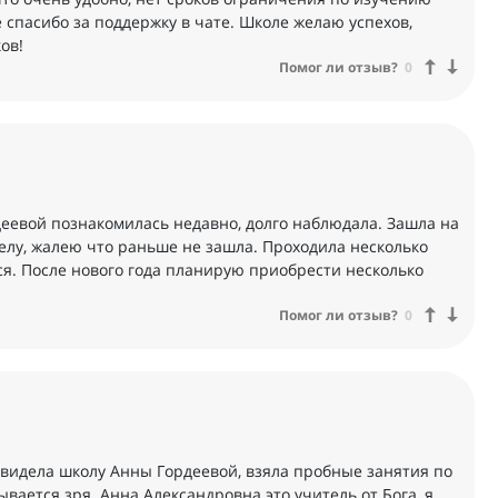
 спасибо за поддержку в чате. Школе желаю успехов,
ов!
Помог ли отзыв?
0
деевой познакомилась недавно, долго наблюдала. Зашла на
делу, жалею что раньше не зашла. Проходила несколько
ся. После нового года планирую приобрести несколько
Помог ли отзыв?
0
 увидела школу Анны Гордеевой, взяла пробные занятия по
ывается зря. Анна Александровна это учитель от Бога, я