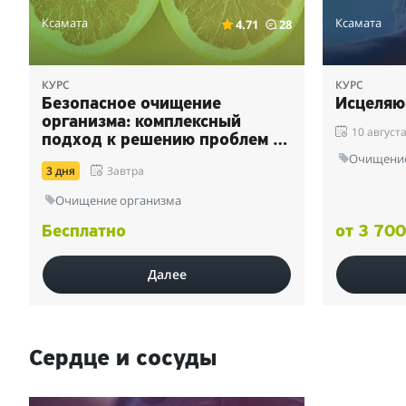
Ксамата
Ксамата
4.71
28
КУРС
КУРС
Безопасное очищение
Исцеляю
организма: комплексный
10 август
подход к решению проблем со
здоровьем и снижению веса
Очищение
3 дня
Завтра
Очищение организма
Бесплатно
от 3 700
Далее
Сердце и сосуды