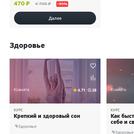
470 ₽
4 700 ₽
–90%
Далее
Здоровье
Ксамата
Ксамата
4.71
28
КУРС
КУРС
Крепкий и здоровый сон
Как быс
себе и с
Здоровье
Здоровье