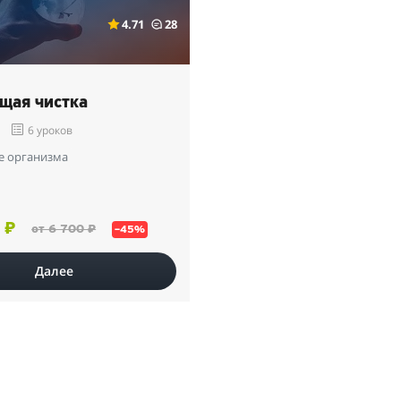
4.71
28
щая чистка
а
6 уроков
 организма
 ₽
от 6 700 ₽
–45%
Далее