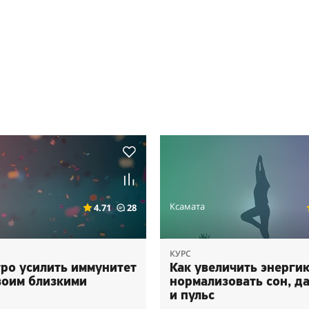
Ксамата
4.71
28
КУРС
тро усилить иммунитет
Как увеличить энерги
воим близкими
нормализовать сон, д
и пульс