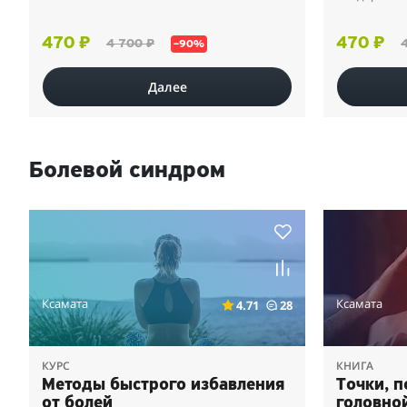
470 ₽
470 ₽
4 700 ₽
–90%
Далее
Болевой синдром
Ксамата
Ксамата
4.71
28
КУРС
КНИГА
Методы быстрого избавления
Точки, 
от болей
головной