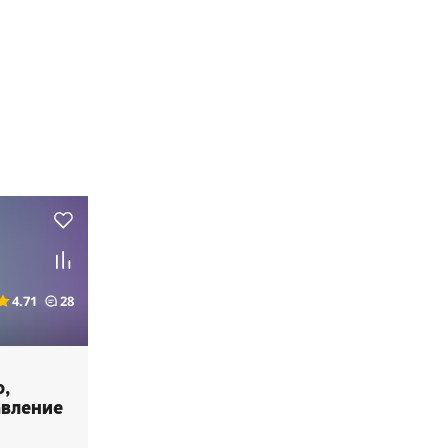
4.71
28
ю,
авление