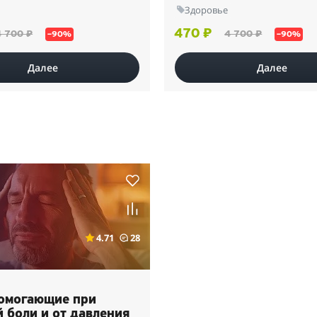
Здоровье
470 ₽
4 700 ₽
4 700 ₽
–90%
–90%
Далее
Далее
4.71
28
помогающие при
 боли и от давления