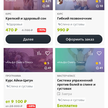
Ксамата
Наталья Хромова
4.71
5
28
10
КУРС
КУРС
Крепкий и здоровый сон
Гибкий позвоночник
Здоровье
Спина и суставы
470 ₽
990 ₽
4 700 ₽
–90%
Далее
Оформить заказ
«Альфа-Омега Плюс»
«Альфа-Омега Плюс»
5
5
41
41
ПРОГРАММА
МАСТЕР-КЛАСС
Курс Айки-Цигун
Система упражнений
против болей в спине и
Спина и суставы
суставах
Завтра
Спина и суставы
от 9 100 ₽
Бесплатно
от 28 000 ₽
–68%