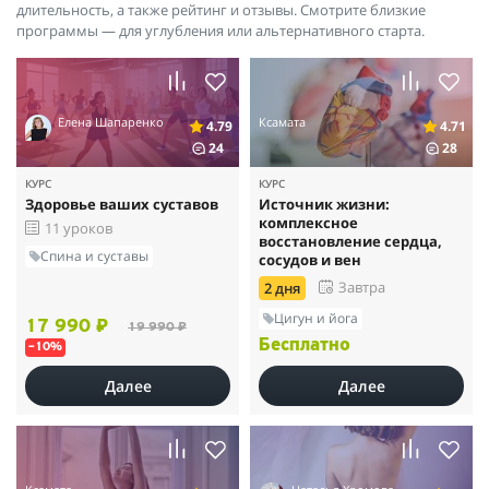
длительность, а также рейтинг и отзывы. Смотрите близкие
программы — для углубления или альтернативного старта.
Елена Шапаренко
Ксамата
4.79
4.71
24
28
КУРС
КУРС
Здоровье ваших суставов
Источник жизни:
комплексное
11 уроков
восстановление сердца,
Спина и суставы
сосудов и вен
Завтра
2 дня
Цигун и йога
17 990 ₽
19 990 ₽
Бесплатно
–10%
Далее
Далее