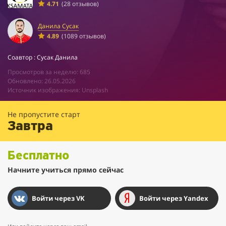
4.71
(28 отзывов)
Данила Сусак
4.89
(1089 отзывов)
Соавтор : Сусак Данила
Просмотров за неделю: 685
Обновлено: 26.05.2026
Источник изображения: Unsplash
Не пропустите старт
Завтра
Бесплатно
Начните учиться прямо сейчас
Войти через VK
Войти через Yandex