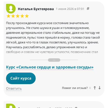
Наталья Бухтеярова
1 июня 2026 в 07:01
Послу прохождения курса мое состояние значительно
улучшилось. Не стало шума в ушах и головокружение,
давление артериальное стало стабильным, даже на погоду не
поднимается, пульс тоже пришёл в норму, голова стала такой
лёгкой, даже что-то в глазах посветлело, улучшилось зрение.
Научилась расслабляться, делаю упражнения легко и
свободно и совсем не чувствую усталости, позвоночник стал
более расслабленный, нет уже скованности, стали
укреплять я мышцы спины, я уже хожу ровнее, осанка
улучшается, все восстанавливается и надеюсь, что дальнейшие
Курс «Сильное сердце и здоровые сосуды»
занятия, восстановят моё здоровье. Я очень рада, что все у
меня получается.
Сайт курса
Огромное спасибо Даниле и всей его команде за эти
оздоровительные курсы, я даже не пожалела, что записалась
Помог ли отзыв?
0
Ответить
на них.