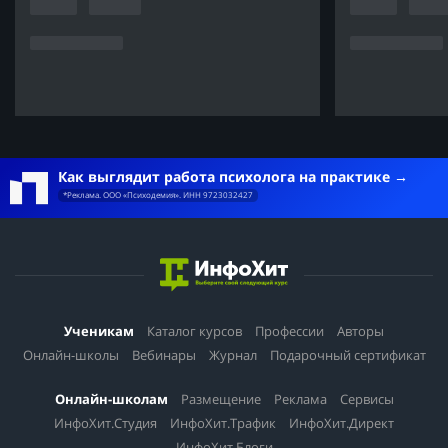
Как выглядит работа психолога на практике
*Реклама. ООО «Психодемия». ИНН 9723032427
Ученикам
Каталог курсов
Профессии
Авторы
Онлайн-школы
Вебинары
Журнал
Подарочный сертификат
Онлайн-школам
Размещение
Реклама
Сервисы
ИнфоХит.Студия
ИнфоХит.Трафик
ИнфоХит.Директ
ИнфоХит.Блоги