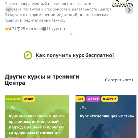
Проект, направленный на личностное развитие
Cе
человека, талантов и способностей. Деятельность центра
ги
базируется на применении медитаций, энергетических
ос
практик и медитативных техник.
4.71
28 отзывов
11 курсов
Как получить курс бесплатно?
Другие курсы и тренинги
Смотреть все
Центра
БЕСПЛАТНО
ЗАВТРА
– 45%
от 3 700 ₽
10 АВГУСТА
Курс «Безопасное очищение
Курс «Исцеляющая чистка»
организма: комплексный
подход к решению проблем
со здоровьем и снижению