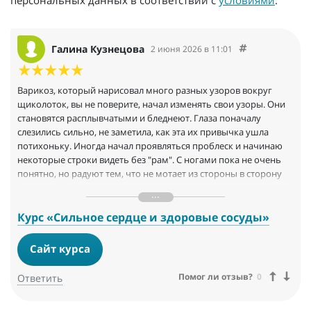
Галина Кузнецова
2 июня 2026 в 11:01
Варикоз, который нарисовал много разных узоров вокруг
щиколоток, вы не поверите, начал изменять свои узоры. Они
становятся расплывчатыми и бледнеют. Глаза поначалу
слезились сильно, не заметила, как эта их привычка ушла
потихоньку. Иногда начал проявляться проблеск и начинаю
некоторые строки видеть без "рам". С ногами пока не очень
понятно, но радуют тем, что не мотает из стороны в сторону
при ходьбе. Да, и гороик с этим противным названием
"вдовий" начинает растворяться.
Очень благодарна Даниле и всей его команде!
Курс «Сильное сердце и здоровые сосуды»
Сайт курса
Помог ли отзыв?
0
Ответить