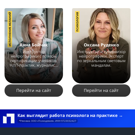
ИСПОЛНЕНИЕ ЖЕЛАНИЙ
ПСИХОЛОГИЯ
Анна Бойчак
Оксана Руденко
Инструктор
Инструктор и супервизор
нейрографики с правом
нейрографики. Эксперт
сертификации учеников.
по зеркальным световым
НЛП-практик, журналист-
мандалам.
блогер.
12184
19
3
3356
3
2
Перейти на сайт
Перейти на сайт
Как выглядит работа психолога на практике
*Реклама. ООО «Психодемия». ИНН 9723032427