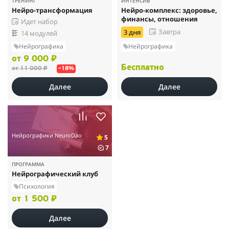
ТРЕНИНГ
ИНТЕНСИВ
Нейро-трансформация
Нейро-комплекс: здоровье,
финансы, отношения
Идет набор
Завтра
3 дня
14 модулей
Нейрографика
Нейрографика
от 9 000 ₽
Бесплатно
от 11 000 ₽
–18%
Далее
Далее
Нейрографики NeuroDao
5
7
ПРОГРАММА
Нейрографический клуб
Психология
от 1 500 ₽
Далее