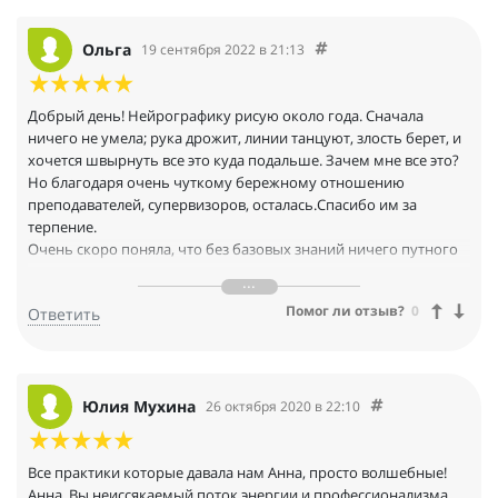
Ольга
19 сентября 2022 в 21:13
Добрый день! Нейрографику рисую около года. Сначала
ничего не умела; рука дрожит, линии танцуют, злость берет, и
хочется швырнуть все это куда подальше. Зачем мне все это?
Но благодаря очень чуткому бережному отношению
преподавателей, супервизоров, осталась.Спасибо им за
терпение.
Очень скоро поняла, что без базовых знаний ничего путного
не получится, хотя много чего есть сегодня в интернете.
Сегодня школа стала по истине родным домом. Я прошла курс
Помог ли отзыв?
0
Ответить
"Пользователь", имею два сертификата (так сложились
обстоятельства) Мною не пропущены ни один тренинг.
Юлия Мухина
26 октября 2020 в 22:10
Все практики которые давала нам Анна, просто волшебные!
Анна, Вы неиссякаемый поток энергии и профессионализма.