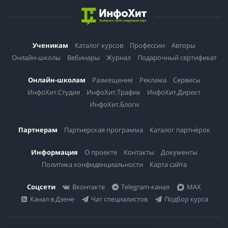
Ученикам
Каталог курсов
Профессии
Авторы
Онлайн-школы
Вебинары
Журнал
Подарочный сертификат
Онлайн-школам
Размещение
Реклама
Сервисы
ИнфоХит.Студия
ИнфоХит.Трафик
ИнфоХит.Директ
ИнфоХит.Блоги
Партнерам
Партнерская программа
Каталог партнёрок
Информация
О проекте
Контакты
Документы
Политика конфиденциальности
Карта сайта
Соцсети
Вконтакте
Telegram-канал
MAX
Канал в Дзене
Чат специалистов
Подбор курса