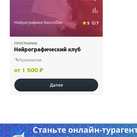
Нейрографики NeuroDao
5
7
ПРОГРАММА
Нейрографический клуб
Психология
от 1 500 ₽
Далее
Станьте онлайн-турагент