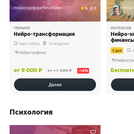
Нейрографики NeuroDao
Анна
5
7
ТРЕНИНГ
ИНТЕНСИВ
Нейро-трансформация
Нейро-к
финансы
Идет набор
14 модулей
3 дня
Нейрографика
Нейрогра
от 9 000 ₽
Бесплат
от 11 000 ₽
–18%
Далее
Психология