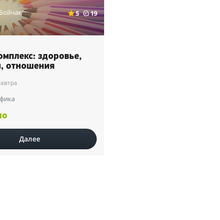
 Бойчак
5
19
омплекс: здоровье,
, отношения
Завтра
фика
но
Далее