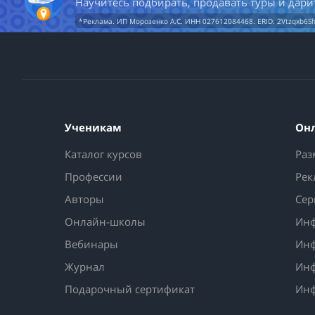
Научитесь подбирать, продавать туры и дари
*Реклама. ИП Морозенко А.С. ИНН 027612084468. ERID: 2Vtzqxb6S
Ученикам
Он
Каталог курсов
Раз
Профессии
Рек
Авторы
Сер
Онлайн-школы
Инф
Вебинары
Инф
Журнал
Инф
Подарочный сертификат
Инф