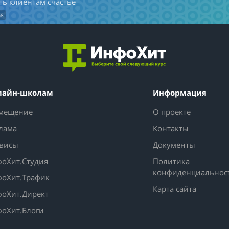
ть клиентам счастье
h8
лайн-школам
Информация
мещение
О проекте
лама
Контакты
висы
Документы
оХит.Студия
Политика
конфиденциальнос
оХит.Трафик
Карта сайта
оХит.Директ
оХит.Блоги