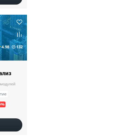
4.98
132
ализ
 модулей
итие
5%