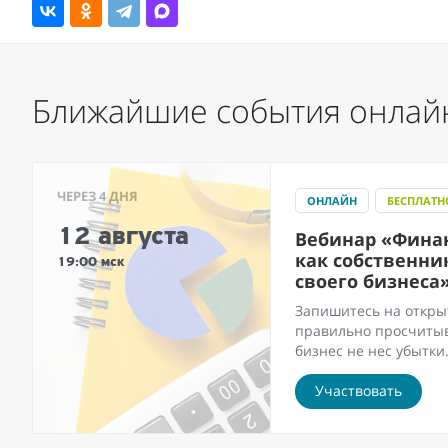
Ближайшие события онлай
ЧЕРЕЗ 4 ДНЯ
ОНЛАЙН
БЕСПЛАТН
12 августа
Вебинар «Финан
как собственни
19:00 мск
своего бизнеса
Запишитесь на откры
правильно просчитыв
бизнес не нес убытки
Участвовать