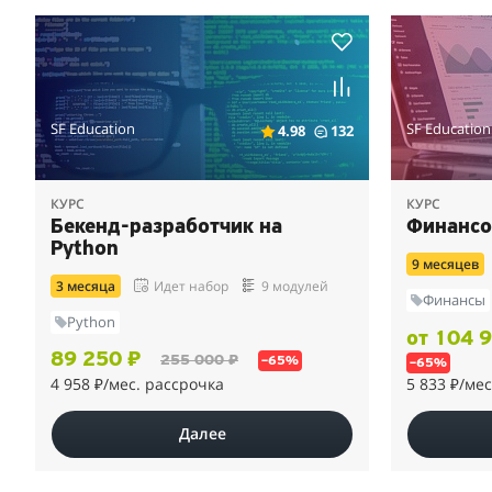
SF Education
SF Education
4.98
132
КУРС
КУРС
Бекенд-разработчик на
Финансо
Python
9 месяцев
3 месяца
Идет набор
9 модулей
Финансы
Python
от 104 
89 250 ₽
255 000 ₽
–65%
–65%
4 958 ₽
/мес. рассрочка
5 833 ₽
/мес
Далее