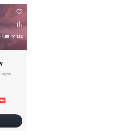
4.98
132
y
модуля
5%