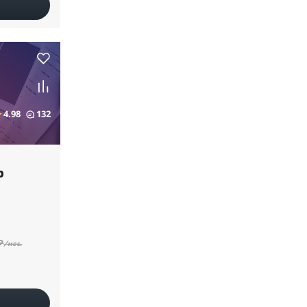
4.98
132
р
₽
/мес.