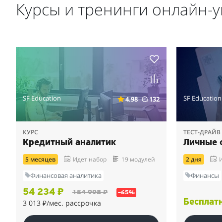
Курсы и тренинги онлайн-
SF Education
SF Education
4.98
132
КУРС
ТЕСТ-ДРАЙВ
Кредитный аналитик
Личные 
5 месяцев
Идет набор
19 модулей
2 дня
Финансовая аналитика
Финансы
54 234 ₽
154 998 ₽
–65%
Бесплат
3 013 ₽
/мес. рассрочка