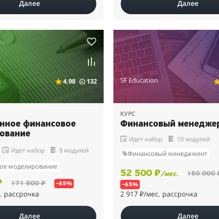
Далее
Далее
SF Education
4.98
132
КУРС
нное финансовое
Финансовый менедже
ование
Идет набор
10 модулей
Идет набор
9 модулей
Финансовый менеджмент
ое моделирование
52 500 ₽
150 000 
/мес.
₽
171 500 ₽
–65%
–65%
. рассрочка
2 917 ₽
/мес. рассрочка
Далее
Далее