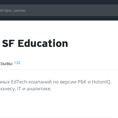
SF Education
тзывы
132
ных EdTech-компаний по версии РБК и HolonIQ.
знесу, IT и аналитике.