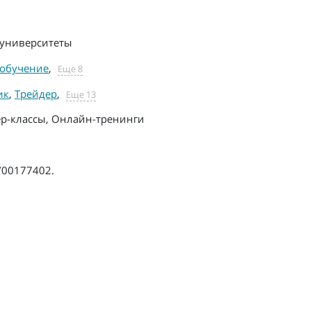
университеты
-обучение
,
Еще 8
ик
,
Трейдер
,
Еще 13
р-классы, Онлайн-тренинги
/00177402.