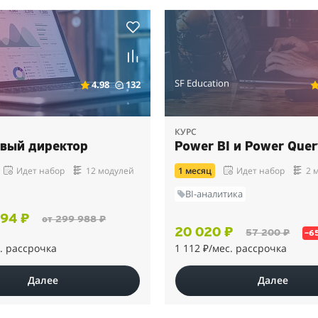
SF Education
4.98
132
КУРС
вый директор
Power BI и Power Quer
Идет набор
12 модулей
1 месяц
Идет набор
2 
BI-аналитика
994 ₽
от 299 988 ₽
20 020 ₽
57 200 ₽
–6
. рассрочка
1 112 ₽
/мес. рассрочка
Далее
Далее