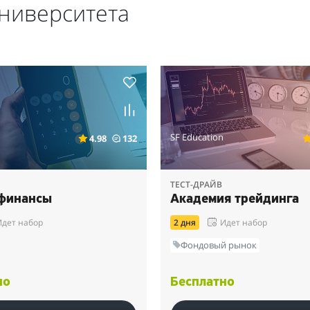
университета
SF Education
4.98
132
ТЕСТ-ДРАЙВ
финансы
Академия трейдинга
Идет набор
2 дня
Идет набор
Фондовый рынок
но
Бесплатно