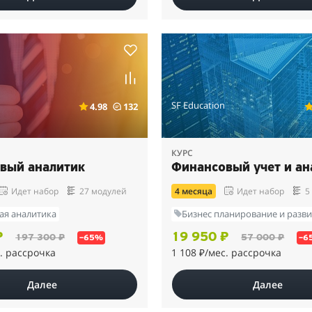
SF Education
4.98
132
КУРС
вый аналитик
Финансовый учет и ан
Идет набор
27 модулей
4 месяца
Идет набор
5
ая аналитика
Бизнес планирование и разв
₽
19 950 ₽
197 300 ₽
57 000 ₽
–65%
–6
. рассрочка
1 108 ₽
/мес. рассрочка
Далее
Далее