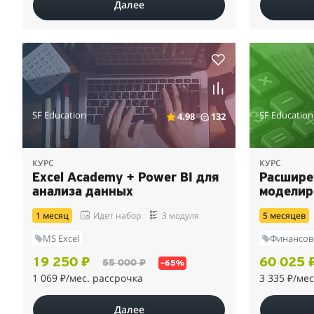
Далее
SF Education
SF Education
4.98
132
КУРС
КУРС
Excel Academy + Power BI для
Расшире
анализа данных
моделир
1 месяц
Идет набор
3 модуля
5 месяцев
MS Excel
Финансов
19 250 ₽
60 025 
55 000 ₽
–65%
1 069 ₽
/мес. рассрочка
3 335 ₽
/мес
Далее