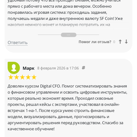
удобный потому что всё проходит онлайн, можно учиться
прямо с рабочего места или дома вечером. Особенно
понравилась игровая система: проходишь задания,
получаешь медали и даже внутреннюю валюту SF Coin! Уже
накопил немного монет и планирую потратить их на
консультацию с одним из преподавателей хочется глубже
разобраться в автоматизации отчётности. Курс реально
Помог ли отзыв?
0
Ответить
помогает прокачать скилы цифрового директора, много
практических кейсов и современных инструментов.
Марк
8 февраля 2026 в 17:06
Доволен курсом Digital CFO. Помог систематизировать знания
о финансовом управлении и освоить цифровые инструменты,
которые реально экономят время. Проходил сквозные
проекты, решал кейсы с экспертами, участвовал в онлайн-
встречах 1-на-1. После курса умею строить финансовые
модели, визуализировать данные, прогнозировать и
аргументировать решения перед руководством. Спасибо за
качественное обучение!