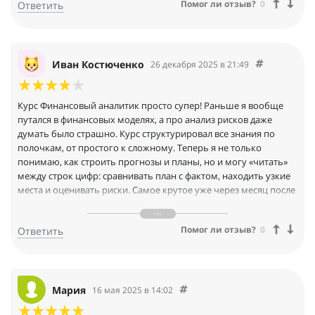
Помог ли отзыв?
0
Ответить
Иван Костюченко
26 декабря 2025 в 21:49
Курс Финансовый аналитик просто супер! Раньше я вообще
путался в финансовых моделях, а про анализ рисков даже
думать было страшно. Курс структурировал все знания по
полочкам, от простого к сложному. Теперь я не только
понимаю, как строить прогнозы и планы, но и могу «читать»
между строк цифр: сравнивать план с фактом, находить узкие
места и оценивать риски. Самое крутое уже через месяц после
окончания я устроился финансовым аналитиком в хорошую
компанию. Так что курс окупился полностью, однозначно
Помог ли отзыв?
0
Ответить
рекомендую!
Мария
16 мая 2025 в 14:02