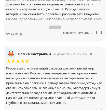
Для меня было ключевым подтянуть финансовый учёт и
освоить инструменты вроде Power BI. Курс дал чёткий
алгоритм, как оценивать проекты и рассчитывать бюджеты.
Работа над реальными бизнес-задачами сразу показала, с чем
придётся столкнуться в профессии. В итоге теперь я могу
полноценно анализировать компанию, строить прогнозы и
Помог ли отзыв?
0
Ответить
презентовать результаты чувствую себя подготовленным
специалистом.
Ромка Кострыкин
27 декабря 2025 в 23:27
Курсы в школе инвестиций открыли для меня целый мир
возможностей. Курсы очень интересны и информационно
насыщенны, главное - вся изучаемая информация легко
применима на практике. Преподаватели способны доходчиво
объяснить даже самые сложные моменты, благодаря чему я
действительно овладел всеми необходимыми знаниями и
навыками. Эта школа дала мне реальный инструмент для
глубокого понимания мира финансов.