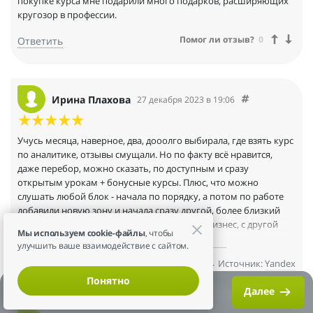
покупке курса мне подарили много подарков, расширяющих
кругозор в профессии.
Помог ли отзыв?
0
Ответить
Ирина Плахова
27 декабря 2023 в 19:06
Учусь месяца, наверное, два, дооолго выбирала, где взять курс
по аналитике, отзывы смущали. Но по факту всё нравится,
даже перебор, можно сказать, по доступным и сразу
открытым урокам + бонусные курсы. Плюс, что можно
слушать любой блок - начала по порядку, а потом по работе
добавили новую зону и начала сразу другой, более близкий
модуль. Иногда кажется, что слишком про бизнес, с другой
Мы используем cookie-файлы
, чтобы
стороны, на других популярных площадках бывает, что
улучшить ваше взаимодействие с сайтом.
слишком оторванно наоборот, маркетологи, которые варятся
Источник:
Yandex
Помог ли отзыв?
0
Ответить
в своем мирке. Нравится, что теория подается прям
Понятно
практиками, не ради "запишем-ка курс, чтобы все знали, какая
Образовательные программы в сферах
Далее
у нас крутая компания, мы даже преподаем", а тут отдельные
финансов, аналитики, бизнеса и IT
Получите консультацию и выберете обучение, которое
поможет построить карьеру, начать больше
эксперты, которые делятся знаниями. Пока всё устраивает, не