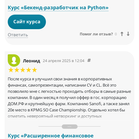
Курс «Бекенд-разработчик на Python»
Сайт курса
Помог ли отзыв?
0
Ответить
Леонид
24 апреля 2025 в 12:04
После курса я улучшил свои знания в корпоративных
финансах, самопрезентации, написании CV и CL. Всё это
позволило мне с легкостью проходить отборы в самые разные
компании. В один месяц я получил оффер в гос. корпорацию
ДОМ.РФ и крупнейшую фарм. Компанию Sanofi, а также занял
20е место в KPMG SO Case Championship. Отдельно хотел бы
отметить невероятный нетворкинг и доступных
преподавателей, которые всегда готовы поделиться
экспертизой дать совет.
Курс «Расширенное финансовое