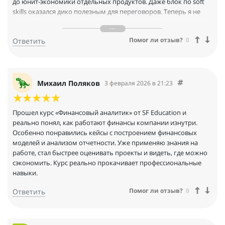
до юнит-экономики отдельных продуктов. Даже блок по soft
skills оказался дико полезным для переговоров. Теперь я не
просто "человек с цифрами", а полноценный партнер для
бизнеса, который видит точки роста. Диплом международного
Помог ли отзыв?
0
Ответить
образца отличная вишенка на торте для работы с
зарубежными проектами.
Михаил Поляков
3 февраля 2026 в 21:23
Прошел курс «Финансовый аналитик» от SF Education и
реально понял, как работают финансы компании изнутри.
Особенно понравились кейсы с построением финансовых
моделей и анализом отчетности. Уже применяю знания на
работе, стал быстрее оценивать проекты и видеть, где можно
сэкономить. Курс реально прокачивает профессиональные
навыки.
Помог ли отзыв?
0
Ответить