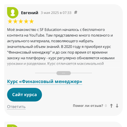
Евгений
3 мая 2025 в 07:33
Моё знакомство с SF Education началось с бесплатного
контента на YouTube. Там представлено много полезного и
актуального материала, позволяющего набрать
значительный объем знаний. B 2020 году я приобрел курс
"Финансовый менеджер" и до сих пор время от времени
захожу на платформу - курс регулярно обновляется новыми
уроками и разделами. Курс отличается максимальной
практичностью, что помогло мне успешно устроиться в
венчурный фонд, несмотря на отсутствие соответствующее
образование.
Курс «Финансовый менеджер»
Сайт курса
Помог ли отзыв?
0
Ответить