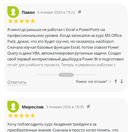
Павел
6 января 2026 в 19:23
Я никогда раньше не работал с Excel и PowerPoint на
профессиональном уровне. Когда записался на курс MS Office
Pack, думал, что это будет скучно, но оказалось наоборот.
Сначала изучал базовые функции Excel, потом освоил Power
Query и даже VBA, автоматизировал рутинные задачи. Создал
свой первый интерактивный дашборд в Power BI и подготовил
отчёт для учебного проекта. Теперь я уверенно работаю с
документами, строю таблицы, делаю презентации и могу
претендовать на позиции помощника аналитика. Все
Помог ли отзыв?
0
Ответить
оправдалось)
Мирослав
5 января 2026 в 18:35
Хочу поблагодрить курс Академия трейдинга за
приобретенные знания. Сначала я просто хотел понять, что