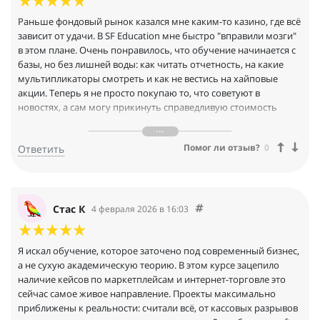
Раньше фондовый рынок казался мне каким-то казино, где всё
зависит от удачи. В SF Education мне быстро "вправили мозги"
в этом плане. Очень понравилось, что обучение начинается с
базы, но без лишней воды: как читать отчетность, на какие
мультипликаторы смотреть и как не вестись на хайповые
акции. Теперь я не просто покупаю то, что советуют в
новостях, а сам могу прикинуть справедливую стоимость
компании. Появилась системность и, главное, спокойствие за
свои деньги
Помог ли отзыв?
0
Ответить
Cтас К
4 февраля 2026 в 16:03
Я искал обучение, которое заточено под современный бизнес,
а не сухую академическую теорию. В этом курсе зацепило
наличие кейсов по маркетплейсам и интернет-торговле это
сейчас самое живое направление. Проекты максимально
приближены к реальности: считали всё, от кассовых разрывов