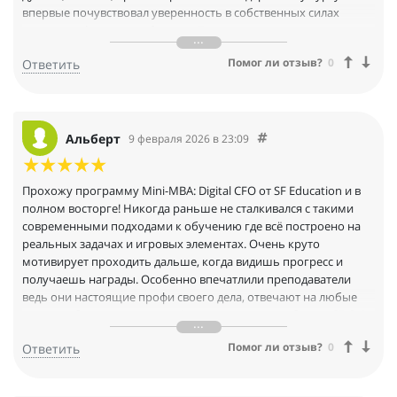
впервые почувствовал уверенность в собственных силах
управлять финансами бизнеса. Теперь понимаю, как
выстраивать финансовую стратегию, оценивать риски и
Помог ли отзыв?
0
Ответить
эффективно распределять ресурсы. Благодарен
преподавателям за индивидуальный подход и готовность
помогать даже после завершения занятий. Этот курс
действительно меняет мышление и открывает новые
горизонты!
Альберт
9 февраля 2026 в 23:09
Прохожу программу Mini-MBA: Digital CFO от SF Education и в
полном восторге! Никогда раньше не сталкивался с такими
современными подходами к обучению где всё построено на
реальных задачах и игровых элементах. Очень круто
мотивирует проходить дальше, когда видишь прогресс и
получаешь награды. Особенно впечатлили преподаватели
ведь они настоящие профи своего дела, отвечают на любые
вопросы быстро и понятно. А возможность заработать SF Coin
и потом обменять их на скидки на новые курсы вообще
Помог ли отзыв?
0
Ответить
бомба! Теперь хочу попробовать ещё пару направлений от SF
Education.