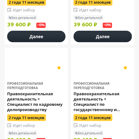
2 года 11 месяцев
2 года 11 месяцев
государственных
(муниципальных)
Идет набор
Идет набор
служащих
Без детальной
Без детальной
39 600 ₽
39 600 ₽
–0%
–0%
Далее
Далее
ОСЭК
ОСЭК
5
5
11
11
ПРОФЕССИОНАЛЬНАЯ
ПРОФЕССИОНАЛЬНАЯ
ПЕРЕПОДГОТОВКА
ПЕРЕПОДГОТОВКА
Правоохранительная
Правоохранительная
деятельность +
деятельность +
Специалист по кадровому
Специалист по
делопроизводству
государственному и
муниципальному
2 года 11 месяцев
2 года 11 месяцев
управлению
Идет набор
Идет набор
Без детальной
Без детальной