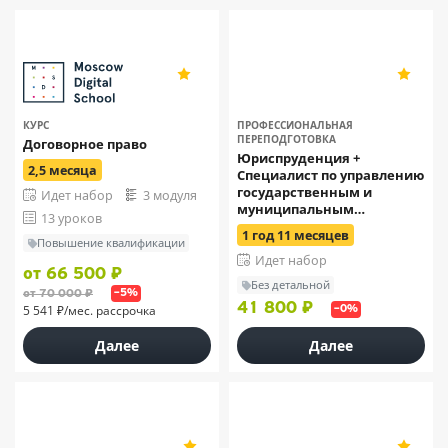
ОСЭК
4.9
5
111
11
КУРС
ПРОФЕССИОНАЛЬНАЯ
ПЕРЕПОДГОТОВКА
Договорное право
Юриспруденция +
2,5 месяца
Специалист по управлению
государственным и
Идет набор
3 модуля
муниципальным
13 уроков
имуществом
1 год 11 месяцев
Повышение квалификации
Идет набор
от 66 500 ₽
Без детальной
от 70 000 ₽
–5%
41 800 ₽
5 541 ₽/мес. рассрочка
–0%
Далее
Далее
ОСЭК
ОСЭК
5
5