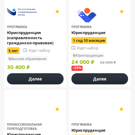
5
5
10
34
ПРОГРАММА
ПРОГРАММА
Юриспруденция
Юриспруденция
(направленность
1 год 10 месяцев
гражданско-правовая)
Идет набор
Идет набор
5 лет
Юриспруденция
Высшее образование
24 000 ₽
32 000 ₽
30 400 ₽
–25%
Далее
Далее
ИСПГО
Институт
5
4.9
профессионального
10
9
образования | ИПО
ПРОФЕССИОНАЛЬНАЯ
ПРОГРАММА
ПЕРЕПОДГОТОВКА
Юриспруденция
Юриспруденция