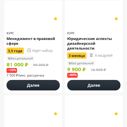
Московский технологический
5
5
институт | МТИ
6
7
КУРС
КУРС
Менеджмент в правовой
Юридические аспекты
сфере
дизайнерской
деятельности
Идет набор
3,5 года
6 модулей
3 месяца
Без детальной
Без детальной
81 000 ₽
90 000 ₽
9 900 ₽
16 500 ₽
–10%
7 500 ₽/мес. рассрочка
–40%
Далее
Далее
АПОК
5
5
7
8