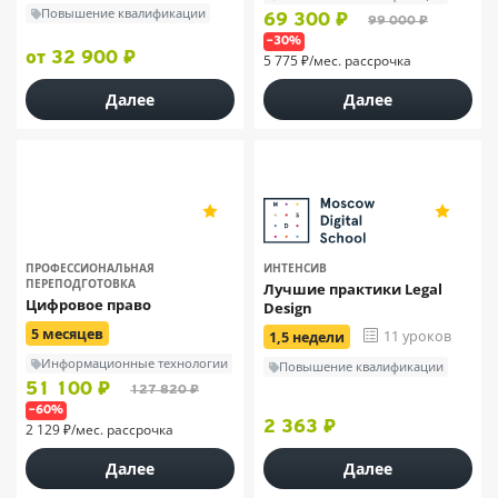
Повышение квалификации
69 300 ₽
99 000 ₽
–30%
от 32 900 ₽
5 775 ₽/мес. рассрочка
Далее
Далее
Институт
4.9
4.9
профессионального
9
111
образования | ИПО
ПРОФЕССИОНАЛЬНАЯ
ИНТЕНСИВ
ПЕРЕПОДГОТОВКА
Лучшие практики Legal
Цифровое право
Design
5 месяцев
11 уроков
1,5 недели
Информационные технологии
Повышение квалификации
51 100 ₽
127 820 ₽
–60%
2 363 ₽
2 129 ₽/мес. рассрочка
Далее
Далее