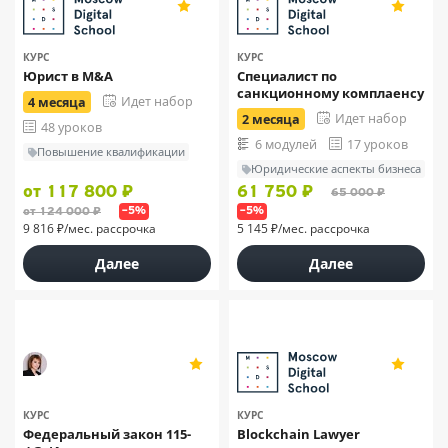
4.9
4.9
111
111
КУРС
КУРС
Юрист в M&A
Специалист по
санкционному комплаенсу
Идет набор
4 месяца
Идет набор
2 месяца
48 уроков
6 модулей
17 уроков
Повышение квалификации
Юридические аспекты бизнеса
от 117 800 ₽
61 750 ₽
65 000 ₽
от 124 000 ₽
–5%
–5%
9 816 ₽/мес. рассрочка
5 145 ₽/мес. рассрочка
Далее
Далее
Инна Васильева
5
4.9
3
111
КУРС
КУРС
Федеральный закон 115-
Blockchain Lawyer