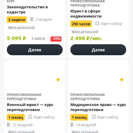
КУРС
ПРОФЕССИОНАЛЬНАЯ
ПЕРЕПОДГОТОВКА
Законодательство в
Юрист в сфере
кадастре
недвижимости
2 модуля
2 недели
Идет набор
250 часов
Без детальной
Без детальной
5 095 ₽
2 498 ₽/мес.
7 280 ₽
–30%
Далее
Далее
АПОК
АПОК
5
5
8
8
ПРОФЕССИОНАЛЬНАЯ
ПРОФЕССИОНАЛЬНАЯ
ПЕРЕПОДГОТОВКА
ПЕРЕПОДГОТОВКА
Военный юрист — курс
Медицинское право — курс
переподготовки
переподготовки
Идет набор
Идет набор
1 месяц
1 месяц
12 модулей
14 модулей
Без детальной
Без детальной