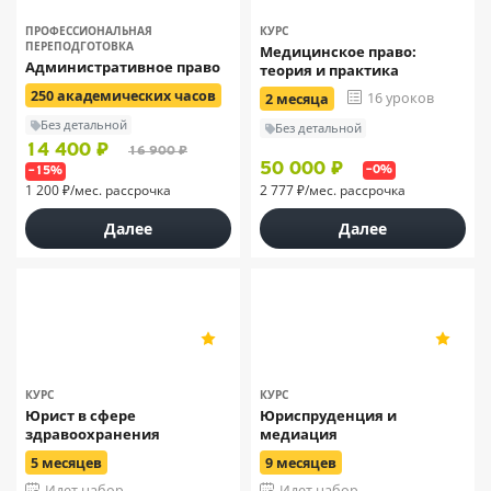
ПРОФЕССИОНАЛЬНАЯ
КУРС
ПЕРЕПОДГОТОВКА
Медицинское право:
Административное право
теория и практика
250 академических часов
16 уроков
2 месяца
Без детальной
Без детальной
14 400 ₽
16 900 ₽
50 000 ₽
–0%
–15%
1 200 ₽/мес. рассрочка
2 777 ₽/мес. рассрочка
Далее
Далее
МИПО
МИПО
5
5
38
38
КУРС
КУРС
Юрист в сфере
Юриспруденция и
здравоохранения
медиация
5 месяцев
9 месяцев
Идет набор
Идет набор