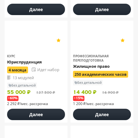
Далее
Далее
Академия «Синергия»
НЦПО
5
5
90
198
КУРС
ПРОФЕССИОНАЛЬНАЯ
ПЕРЕПОДГОТОВКА
Юриспруденция
Жилищное право
Идет набор
4 месяца
250 академических часов
13 модулей
Без детальной
Без детальной
55 000 ₽
14 400 ₽
137 500 ₽
16 900 ₽
–60%
–15%
2 292 ₽/мес. рассрочка
1 200 ₽/мес. рассрочка
Далее
Далее