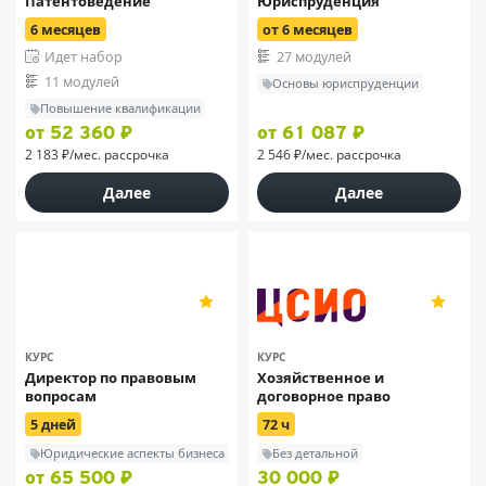
Патентоведение
Юриспруденция
6 месяцев
от 6 месяцев
Идет набор
27 модулей
11 модулей
Основы юриспруденции
Повышение квалификации
от 52 360 ₽
от 61 087 ₽
2 183 ₽/мес. рассрочка
2 546 ₽/мес. рассрочка
Далее
Далее
«Русская Школа
5
5
Управления»
30
40
КУРС
КУРС
Директор по правовым
Хозяйственное и
вопросам
договорное право
5 дней
72 ч
Юридические аспекты бизнеса
Без детальной
от 65 500 ₽
30 000 ₽