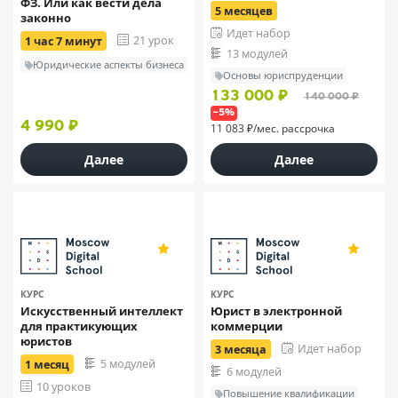
ФЗ. Или как вести дела
5 месяцев
законно
Идет набор
21 урок
1 час 7 минут
13 модулей
Юридические аспекты бизнеса
Основы юриспруденции
133 000 ₽
140 000 ₽
–5%
4 990 ₽
11 083 ₽/мес. рассрочка
Далее
Далее
4.9
4.9
111
111
КУРС
КУРС
Искусственный интеллект
Юрист в электронной
для практикующих
коммерции
юристов
Идет набор
3 месяца
5 модулей
1 месяц
6 модулей
10 уроков
Повышение квалификации