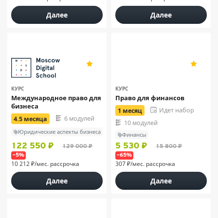
Далее
Далее
SF Education
4.9
5
111
132
КУРС
КУРС
Международное право для
Право для финансов
бизнеса
Идет набор
1 месяц
6 модулей
4.5 месяца
10 модулей
Юридические аспекты бизнеса
Финансы
122 550 ₽
5 530 ₽
129 000 ₽
15 800 ₽
–5%
–65%
10 212 ₽/мес. рассрочка
307 ₽/мес. рассрочка
Далее
Далее