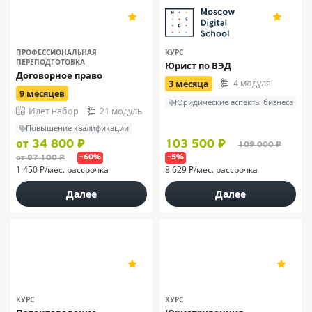
МИПО
5
4.9
38
111
ПРОФЕССИОНАЛЬНАЯ
КУРС
ПЕРЕПОДГОТОВКА
Юрист по ВЭД
Договорное право
4 модуля
3 месяца
9 месяцев
Юридические аспекты бизнеса
Идет набор
21 модуль
Повышение квалификации
от 34 800 ₽
103 500 ₽
109 000 ₽
от 87 100 ₽
–60%
–5%
1 450 ₽/мес. рассрочка
8 629 ₽/мес. рассрочка
Далее
Далее
МИПО
МИПО
5
5
38
38
КУРС
КУРС