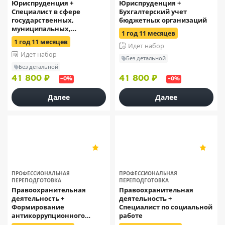
Юриспруденция +
Юриспруденция +
Специалист в сфере
Бухгалтерский учет
государственных,
бюджетных организаций
муниципальных,
1 год 11 месяцев
корпоративных закупок
1 год 11 месяцев
Идет набор
Идет набор
Без детальной
Без детальной
41 800 ₽
41 800 ₽
–0%
–0%
Далее
Далее
ОСЭК
ОСЭК
5
5
11
11
ПРОФЕССИОНАЛЬНАЯ
ПРОФЕССИОНАЛЬНАЯ
ПЕРЕПОДГОТОВКА
ПЕРЕПОДГОТОВКА
Правоохранительная
Правоохранительная
деятельность +
деятельность +
Формирование
Специалист по социальной
антикоррупционного
работе
стандарта поведения