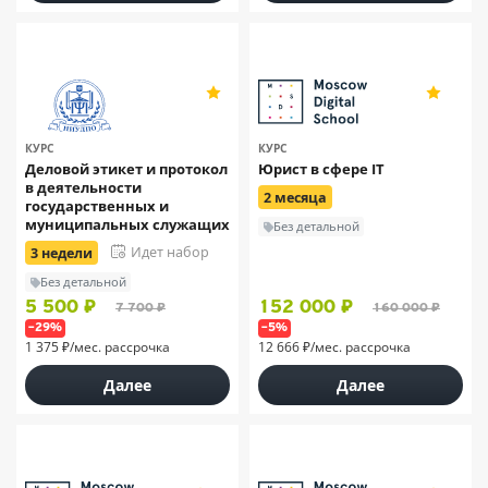
5
4.9
5
111
КУРС
КУРС
Деловой этикет и протокол
Юрист в сфере IT
в деятельности
2 месяца
государственных и
муниципальных служащих
Без детальной
Идет набор
3 недели
Без детальной
5 500 ₽
152 000 ₽
7 700 ₽
160 000 ₽
–29%
–5%
1 375 ₽/мес. рассрочка
12 666 ₽/мес. рассрочка
Далее
Далее