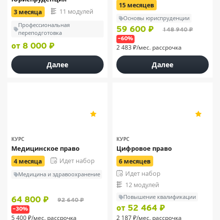
15 месяцев
11 модулей
3 месяца
Основы юриспруденции
Профессиональная
59 600 ₽
148 940 ₽
переподготовка
–60%
от 8 000 ₽
2 483 ₽/мес. рассрочка
Далее
Далее
МИТУ
МИПО
5
5
45
38
КУРС
КУРС
Медицинское право
Цифровое право
Идет набор
4 месяца
6 месяцев
Идет набор
Медицина и здравоохранение
12 модулей
Повышение квалификации
64 800 ₽
92 640 ₽
от 52 464 ₽
–30%
5 400 ₽/мес. рассрочка
2 187 ₽/мес. рассрочка